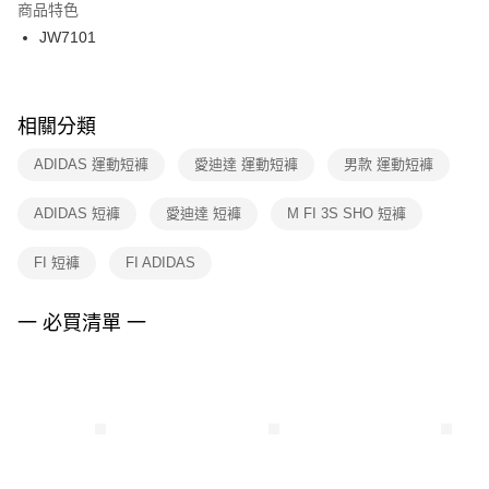
２．訂單成立數日內，您將收到繳費通知簡訊。
商品特色
付款後門市自取
３．收到繳費通知簡訊後14天內，點擊此簡訊中的連結，可透過四大超商／
JW7101
每筆NT$100，滿NT$1,500(含以上)免運費
ATM／網路銀行／等多元方式進行付款，方視為交易完成。
※ 請注意：結帳手續完成當下不需立刻繳費，但若您需要取消訂單，請聯絡
購買商品的店家。未經商家同意取消之訂單仍視為有效，需透過AFTEE先享
後付繳納相關費用。
※ 交易是否成功請以「AFTEE先享後付 」之結帳頁面顯示為準，若有關於
相關分類
是否繳費成功／繳費後需取消欲退款等相關疑問，請聯繫「AFTEE先享後付
客戶支援中心」
https://netprotections.freshdesk.com/support/home
ADIDAS 運動短褲
愛迪達 運動短褲
男款 運動短褲
【注意事項】
ADIDAS 短褲
愛迪達 短褲
M FI 3S SHO 短褲
１．透過由恩沛科技股份有限公司提供之「AFTEE先享後付」服務完成之交
易，需依本服務之必要範圍內提供個人資料，並將交易相關給付款項請求債
權轉讓予恩沛科技股份有限公司。
FI 短褲
FI ADIDAS
２．關於個人資料處理事宜，請瀏覽以下網址：
https://aftee.tw/terms/#terms3
３．未成年的使用者請事先徵得法定代理人或監護人之同意方可使用
一 必買清單 一
「AFTEE先享後付」，若未經同意申辦者引起之損失，本公司不負相關責
任。
４．使用「AFTEE先享後付」時，將依據個別帳號之用戶狀況，依本公司即
時審查核予不同之上限額度；若仍有額度不足之情形，本公司將視審查結果
請求用戶進行身份認證。
５．嚴禁一人註冊多個帳號或使用他人資訊註冊。若發現惡意使用之情形，
恩沛科技股份有限公司將有權停止該用戶之使用額度並採取法律行動。