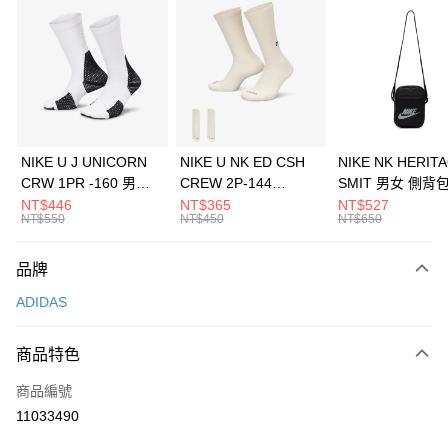
信用卡分期付款
3 期 0 利率 每期
NT$563
21家銀行
合作金庫商業銀行
第一商業銀行
LINE Pay
華南商業銀行
彰化商業銀行
Apple Pay
上海商業儲蓄銀行
台北富邦商業銀行
國泰世華商業銀行
兆豐國際商業銀行
悠遊付
臺灣中小企業銀行
台中商業銀行
NIKE U J UNICORN
NIKE U NK ED CSH
NIKE NK HERIT
匯豐（台灣）商業銀行
華泰商業銀行
CRW 1PR -160 男女
CREW 2P-144
SMIT 男女 側背
全盈+PAY
聯邦商業銀行
遠東國際商業銀行
中統襪 FZ3393100
EMBRDY 男女 短統襪
BA5871010
NT$446
NT$365
NT$527
元大商業銀行
永豐商業銀行
NT$550
NT$450
NT$650
AFTEE先享後付
FZ3073133
玉山商業銀行
星展（台灣）商業銀行
相關說明
台新國際商業銀行
中國信託商業銀行
品牌
【關於「AFTEE先享後付」】
台灣樂天信用卡公司
AFTEE先享後付是「在收到商品之後才付款」的支付方式。 讓您購物簡單
運送方式
ADIDAS
便利好安心！
１．簡單：不需註冊會員、不需綁卡、不需儲值。
7-11取貨(快速到店)
２．便利：只要手機號碼，簡訊認證，即可結帳。
商品特色
每筆NT$100，滿NT$1,500(含以上)免運費
３．安心：先確認商品／服務後，再付款。
商品編號
宅配
【「AFTEE先享後付」結帳流程】
１．於結帳方式選擇「AFTEE先享後付」後，將跳轉至「AFTEE先享後付」
11033490
每筆NT$100，滿NT$1,500(含以上)免運費
結帳頁面，進行簡訊認證並確認金額後，即可完成結帳。