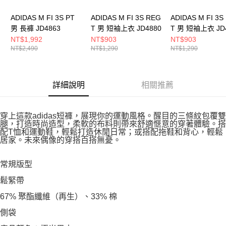
ADIDAS M FI 3S PT
ADIDAS M FI 3S REG
ADIDAS M FI 3S
男 長褲 JD4863
T 男 短袖上衣 JD4880
T 男 短袖上衣 JD
NT$1,992
NT$903
NT$903
NT$2,490
NT$1,290
NT$1,290
詳細說明
相關推薦
穿上這款adidas短褲，展現你的運動風格。醒目的三條紋包覆雙
腿，打造時尚造型，柔軟的布料則帶來舒適愜意的穿著體驗。搭
配T恤和運動鞋，輕鬆打造休閒日常；或搭配拖鞋和背心，輕鬆
居家。未來偶像的穿搭百搭無憂。
常規版型
鬆緊帶
67% 聚酯纖維（再生）、33% 棉
側袋