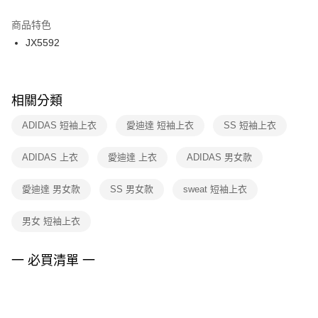
結帳頁面，進行簡訊認證並確認金額後，即可完成結帳。
２．訂單成立數日內，您將收到繳費通知簡訊。
商品特色
付款後門市自取
３．收到繳費通知簡訊後14天內，點擊此簡訊中的連結，可透過四大超商／
JX5592
每筆NT$100，滿NT$1,500(含以上)免運費
ATM／網路銀行／等多元方式進行付款，方視為交易完成。
※ 請注意：結帳手續完成當下不需立刻繳費，但若您需要取消訂單，請聯絡
購買商品的店家。未經商家同意取消之訂單仍視為有效，需透過AFTEE先享
後付繳納相關費用。
※ 交易是否成功請以「AFTEE先享後付 」之結帳頁面顯示為準，若有關於
相關分類
是否繳費成功／繳費後需取消欲退款等相關疑問，請聯繫「AFTEE先享後付
客戶支援中心」
https://netprotections.freshdesk.com/support/home
ADIDAS 短袖上衣
愛迪達 短袖上衣
SS 短袖上衣
【注意事項】
ADIDAS 上衣
愛迪達 上衣
ADIDAS 男女款
１．透過由恩沛科技股份有限公司提供之「AFTEE先享後付」服務完成之交
易，需依本服務之必要範圍內提供個人資料，並將交易相關給付款項請求債
權轉讓予恩沛科技股份有限公司。
愛迪達 男女款
SS 男女款
sweat 短袖上衣
２．關於個人資料處理事宜，請瀏覽以下網址：
https://aftee.tw/terms/#terms3
男女 短袖上衣
３．未成年的使用者請事先徵得法定代理人或監護人之同意方可使用
「AFTEE先享後付」，若未經同意申辦者引起之損失，本公司不負相關責
任。
一 必買清單 一
４．使用「AFTEE先享後付」時，將依據個別帳號之用戶狀況，依本公司即
時審查核予不同之上限額度；若仍有額度不足之情形，本公司將視審查結果
請求用戶進行身份認證。
５．嚴禁一人註冊多個帳號或使用他人資訊註冊。若發現惡意使用之情形，
恩沛科技股份有限公司將有權停止該用戶之使用額度並採取法律行動。