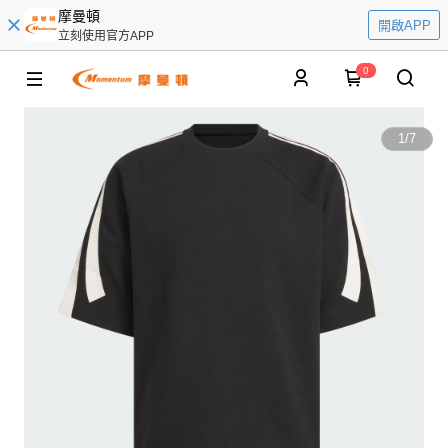
摩曼頓
開啟APP
立刻使用官方APP
0
1
/
7