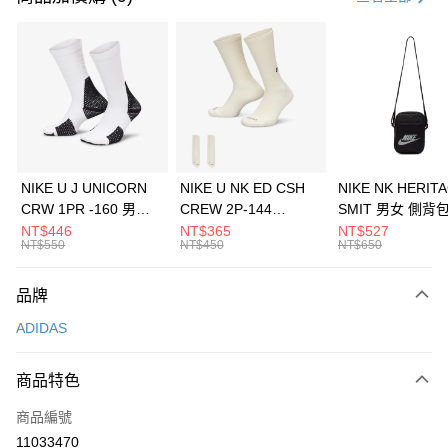
信用卡分期付款
3 期 0 利率 每期
NT$830
21家銀行
合作金庫商業銀行
第一商業銀行
LINE Pay
華南商業銀行
彰化商業銀行
Apple Pay
上海商業儲蓄銀行
台北富邦商業銀行
國泰世華商業銀行
兆豐國際商業銀行
悠遊付
臺灣中小企業銀行
台中商業銀行
NIKE U J UNICORN
NIKE U NK ED CSH
NIKE NK HERIT
匯豐（台灣）商業銀行
華泰商業銀行
CRW 1PR -160 男女
CREW 2P-144
SMIT 男女 側背
全盈+PAY
聯邦商業銀行
遠東國際商業銀行
中統襪 FZ3393100
EMBRDY 男女 短統襪
BA5871010
NT$446
NT$365
NT$527
元大商業銀行
永豐商業銀行
NT$550
NT$450
NT$650
AFTEE先享後付
FZ3073133
玉山商業銀行
星展（台灣）商業銀行
相關說明
台新國際商業銀行
中國信託商業銀行
品牌
【關於「AFTEE先享後付」】
台灣樂天信用卡公司
AFTEE先享後付是「在收到商品之後才付款」的支付方式。 讓您購物簡單
運送方式
ADIDAS
便利好安心！
１．簡單：不需註冊會員、不需綁卡、不需儲值。
7-11取貨(快速到店)
２．便利：只要手機號碼，簡訊認證，即可結帳。
商品特色
每筆NT$100，滿NT$1,500(含以上)免運費
３．安心：先確認商品／服務後，再付款。
商品編號
宅配
【「AFTEE先享後付」結帳流程】
１．於結帳方式選擇「AFTEE先享後付」後，將跳轉至「AFTEE先享後付」
11033470
每筆NT$100，滿NT$1,500(含以上)免運費