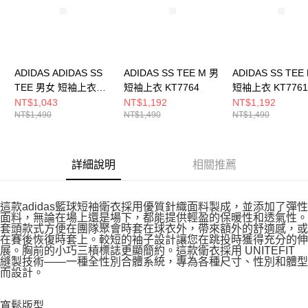
ADIDAS ADIDAS SS
ADIDAS SS TEE M 男
ADIDAS SS TEE
TEE 男女 短袖上衣
短袖上衣 KT7764
短袖上衣 KT7761
JX5574
NT$1,043
NT$1,192
NT$1,192
NT$1,490
NT$1,490
NT$1,490
詳細說明
相關推薦
這款adidas籃球短袖衛衣採用優質針織面料製成，並添加了彈性
面料，無論在場上還是場下，都能提供輕盈的保暖性和透氣性。
套頭款式方便在團隊聚會時套在球衣外，帶來額外的舒適感，或
在賽後恢復時套上。較短的袖子設計讓您在跳投時獲得充分的伸
展。胸前的小巧三槓標誌更顯簡約。這款衛衣採用 UNITEFIT
縫製技術——一種全性別合體系統，專為各種尺寸、性別和體型
而設計。
寬鬆版型