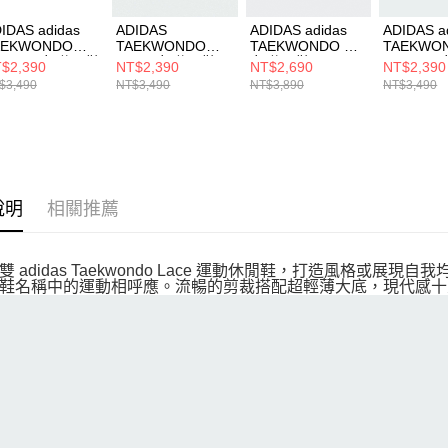
IDAS adidas
ADIDAS
ADIDAS adidas
ADIDAS a
AEKWONDO
TAEKWONDO
TAEKWONDO W
TAEKWO
ACE W 女 休閒鞋
LACE 女 休閒鞋
女 休閒鞋 JS4023
LACE W
$2,390
NT$2,390
NT$2,690
NT$2,390
8142
JS0306
跆拳道鞋 
$3,490
NT$3,490
NT$3,890
NT$3,490
JS3317
說明
相關推薦
雙 adidas Taekwondo Lace 運動休閒鞋，打造風格或展
鞋名稱中的運動相呼應。流暢的剪裁搭配超輕薄大底，現代感十