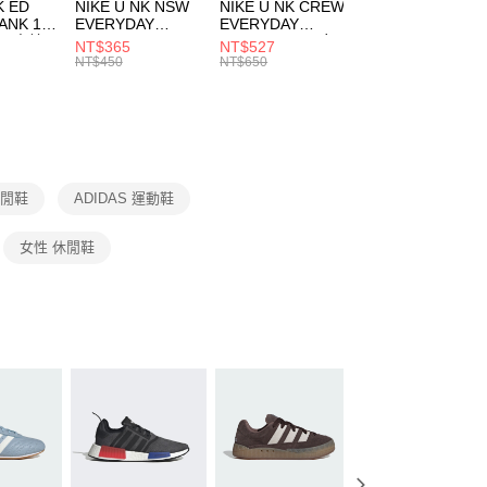
市自取
K ED
NIKE U NK NSW
NIKE U NK CREW
NIKE U NK
網路銀行／等多元方式進行付款，方視為交易完成。
ANK 1P
EVERYDAY
EVERYDAY
EVERYDAY LTW
00，滿NT$1,500(含以上)免運費
：結帳手續完成當下不需立刻繳費，但若您需要取消訂單，請聯
 男 中統
ESSENTIAL CR
BBALL 3PR 男女
ANKLE 3PR 男女
NT$365
NT$527
NT$365
的店家。未經商家同意取消之訂單仍視為有效，需透過AFTEE
8104
男女 短統襪
長統襪
踝襪 SX7677010
NT$450
NT$650
NT$450
繳納相關費用。
DX5089103
DA2123010
否成功請以「AFTEE先享後付 」之結帳頁面顯示為準，若有關於
功／繳費後需取消欲退款等相關疑問，請聯繫「AFTEE先享後
援中心」
https://netprotections.freshdesk.com/support/home
項】
恩沛科技股份有限公司提供之「AFTEE先享後付」服務完成之
休閒鞋
ADIDAS 運動鞋
依本服務之必要範圍內提供個人資料，並將交易相關給付款項請
讓予恩沛科技股份有限公司。
個人資料處理事宜，請瀏覽以下網址：
女性 休閒鞋
ee.tw/terms/#terms3
年的使用者請事先徵得法定代理人或監護人之同意方可使用
E先享後付」，若未經同意申辦者引起之損失，本公司不負相關責
AFTEE先享後付」時，將依據個別帳號之用戶狀況，依本公司
核予不同之上限額度；若仍有額度不足之情形，本公司將視審查
用戶進行身份認證。
一人註冊多個帳號或使用他人資訊註冊。若發現惡意使用之情
科技股份有限公司將有權停止該用戶之使用額度並採取法律行