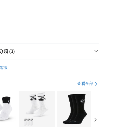
0 利率 每期
NT$1,230
21家銀行
庫商業銀行
第一商業銀行
業銀行
彰化商業銀行
業儲蓄銀行
台北富邦商業銀行
華商業銀行
兆豐國際商業銀行
3
小企業銀行
台中商業銀行
台灣）商業銀行
華泰商業銀行
業銀行
遠東國際商業銀行
類 (3)
業銀行
永豐商業銀行
享後付
業銀行
星展（台灣）商業銀行
IDAS
全系列鞋款
客服
際商業銀行
中國信託商業銀行
FTEE先享後付」】
鞋類
休閒鞋
天信用卡公司
先享後付是「在收到商品之後才付款」的支付方式。 讓您購物簡單
心！
休閒戶外
鞋
查看全部
：不需註冊會員、不需綁卡、不需儲值。
：只要手機號碼，簡訊認證，即可結帳。
(快速到店)
：先確認商品／服務後，再付款。
00，滿NT$1,500(含以上)免運費
EE先享後付」結帳流程】
方式選擇「AFTEE先享後付」後，將跳轉至「AFTEE先享後
頁面，進行簡訊認證並確認金額後，即可完成結帳。
00，滿NT$1,500(含以上)免運費
成立數日內，您將收到繳費通知簡訊。
費通知簡訊後14天內，點擊此簡訊中的連結，可透過四大超商