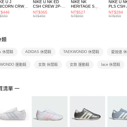
付款後門
KE U J
NIKE U NK ED
NIKE NK
NIKE U N
／ATM／
NICORN CRW
CSH CREW 2P-
HERITAGE S
PLS CSH 
每筆NT$1
※ 請注意
R -160 男女 中
144 EMBRDY 男
SMIT 男女 側背包
144 DBL
$446
NT$365
NT$527
NT$284
絡購買商品
襪 FZ3393100
女 短統襪
BA5871010
襪 DH405
$550
NT$450
NT$650
NT$350
先享後付
FZ3073133
※ 交易是
是否繳費成
付客戶支
分類
【注意事
１．透過由
as 休閒鞋
ADIDAS 休閒鞋
TAEKWONDO 休閒鞋
愛迪達 
交易，需
求債權轉
２．關於
KWONDO 運動鞋
女款 休閒鞋
女款 運動鞋
lace 休閒鞋
https://aft
３．未成
「AFTE
任。
買清單 一
４．使用「
即時審查
結果請求
５．嚴禁
形，恩沛
動。