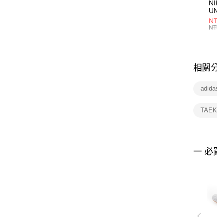
NI
U
1P
NT
統
NT
相關
adid
TAE
一 必