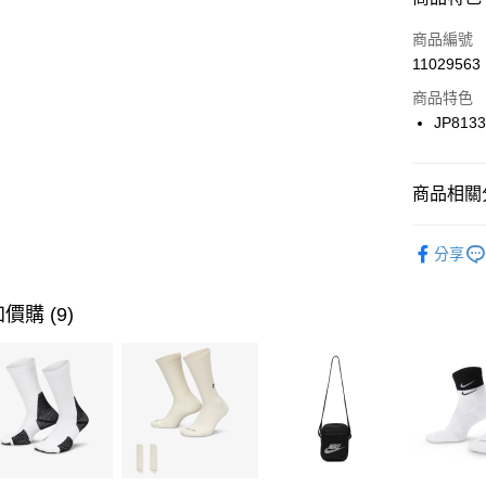
3 期 
商品編號
合作金
LINE Pay
11029563
華南商
Apple Pay
上海商
商品特色
國泰世
JP813
悠遊付
臺灣中
匯豐（
全盈+PAY
聯邦商
商品相關分
元大商
AFTEE先
玉山商
品牌
AD
相關說明
分享
台新國
【關於「A
女性商品
台灣樂
AFTEE
便利好安
運動類型
運送方式
價購 (9)
１．簡單
２．便利
7-11取貨
３．安心
每筆NT$1
【「AFT
宅配
１．於結帳
付」結帳
每筆NT$1
２．訂單
３．收到繳