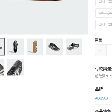
UK5（2
UK6（2
UK7（2
數量
付款與運
超取滿NT$
付款方式
品牌
信用卡一
ADIDAS
信用卡分
商品特色