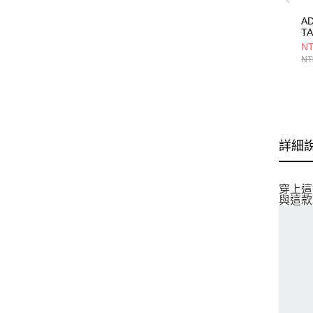
AD
T
L
NT
JP
NT
詳細
穿上這
與這款