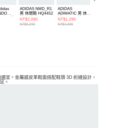
didas
ADIDAS NMD_R1
ADIDAS
ADIDAS STADT
NDO
男 休閒鞋 HQ4452
ADIMATIC 男 休閒
男 休閒鞋 JQ900
 女 休閒鞋
鞋 ID3947
NT$2,090
NT$1,290
NT$2,290
復古鞋
NT$5,290
NT$3,490
NT$3,290
現自我均適宜。金屬感皮革鞋面搭配鞋頭 3D 絎縫設計，
足。