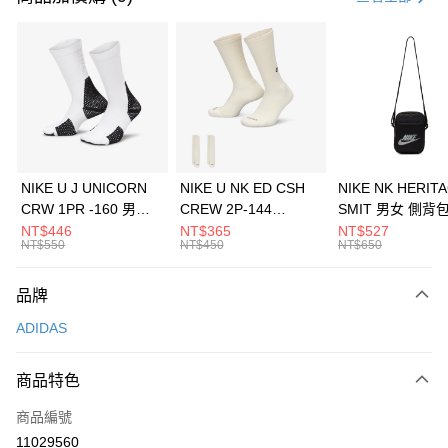
信用卡分期付款
3 期 0 利率 每期
NT$1,296
21家銀行
合作金庫商業銀行
第一商業銀行
LINE Pay
華南商業銀行
彰化商業銀行
Apple Pay
上海商業儲蓄銀行
台北富邦商業銀行
國泰世華商業銀行
兆豐國際商業銀行
悠遊付
臺灣中小企業銀行
台中商業銀行
NIKE U J UNICORN
NIKE U NK ED CSH
NIKE NK HERIT
匯豐（台灣）商業銀行
華泰商業銀行
CRW 1PR -160 男女
CREW 2P-144
SMIT 男女 側背
全盈+PAY
聯邦商業銀行
遠東國際商業銀行
中統襪 FZ3393100
EMBRDY 男女 短統襪
BA5871010
NT$446
NT$365
NT$527
元大商業銀行
永豐商業銀行
NT$550
NT$450
NT$650
AFTEE先享後付
FZ3073133
玉山商業銀行
星展（台灣）商業銀行
相關說明
台新國際商業銀行
中國信託商業銀行
品牌
【關於「AFTEE先享後付」】
台灣樂天信用卡公司
AFTEE先享後付是「在收到商品之後才付款」的支付方式。 讓您購物簡單
運送方式
ADIDAS
便利好安心！
１．簡單：不需註冊會員、不需綁卡、不需儲值。
7-11取貨(快速到店)
２．便利：只要手機號碼，簡訊認證，即可結帳。
商品特色
每筆NT$100，滿NT$1,500(含以上)免運費
３．安心：先確認商品／服務後，再付款。
商品編號
宅配
【「AFTEE先享後付」結帳流程】
１．於結帳方式選擇「AFTEE先享後付」後，將跳轉至「AFTEE先享後付」
11029560
每筆NT$100，滿NT$1,500(含以上)免運費