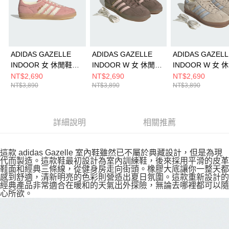
ADIDAS GAZELLE
ADIDAS GAZELLE
ADIDAS GAZELL
INDOOR 女 休閒鞋
INDOOR W 女 休閒鞋
INDOOR W 女 
JS1413
JR2431
JR2432
NT$2,690
NT$2,690
NT$2,690
NT$3,890
NT$3,890
NT$3,890
詳細說明
相關推薦
這款 adidas Gazelle 室內鞋雖然已不屬於典藏設計，但是為現
代而製造。這款鞋最初設計為室內訓練鞋，後來採用平滑的皮革
鞋面和經典三條線，從健身房走向街頭。橡膠大底讓你一整天都
感到舒適，清新明亮的色彩則營造出夏日氛圍。這款重新設計的
經典產品非常適合在暖和的天氣出外探險，無論去哪裡都可以隨
心所欲。