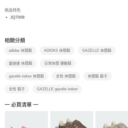
結帳頁面，進行簡訊認證並確認金額後，即可完成結帳。
２．訂單成立數日內，您將收到繳費通知簡訊。
商品特色
付款後門市自取
３．收到繳費通知簡訊後14天內，點擊此簡訊中的連結，可透過四大超商／
JQ7008
每筆NT$100，滿NT$1,500(含以上)免運費
ATM／網路銀行／等多元方式進行付款，方視為交易完成。
※ 請注意：結帳手續完成當下不需立刻繳費，但若您需要取消訂單，請聯絡
購買商品的店家。未經商家同意取消之訂單仍視為有效，需透過AFTEE先享
後付繳納相關費用。
※ 交易是否成功請以「AFTEE先享後付 」之結帳頁面顯示為準，若有關於
相關分類
是否繳費成功／繳費後需取消欲退款等相關疑問，請聯繫「AFTEE先享後付
客戶支援中心」
https://netprotections.freshdesk.com/support/home
adidas 休閒鞋
ADIDAS 休閒鞋
GAZELLE 休閒鞋
【注意事項】
愛迪達 休閒鞋
日常休閒 運動鞋
１．透過由恩沛科技股份有限公司提供之「AFTEE先享後付」服務完成之交
易，需依本服務之必要範圍內提供個人資料，並將交易相關給付款項請求債
權轉讓予恩沛科技股份有限公司。
gazelle indoor 休閒鞋
女性 休閒鞋
休閒鞋 鞋子
２．關於個人資料處理事宜，請瀏覽以下網址：
https://aftee.tw/terms/#terms3
女性 鞋子
GAZELLE gazelle indoor
３．未成年的使用者請事先徵得法定代理人或監護人之同意方可使用
「AFTEE先享後付」，若未經同意申辦者引起之損失，本公司不負相關責
任。
一 必買清單 一
４．使用「AFTEE先享後付」時，將依據個別帳號之用戶狀況，依本公司即
時審查核予不同之上限額度；若仍有額度不足之情形，本公司將視審查結果
請求用戶進行身份認證。
５．嚴禁一人註冊多個帳號或使用他人資訊註冊。若發現惡意使用之情形，
恩沛科技股份有限公司將有權停止該用戶之使用額度並採取法律行動。