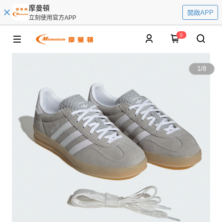
摩曼頓
開啟APP
立刻使用官方APP
0
1
/
8