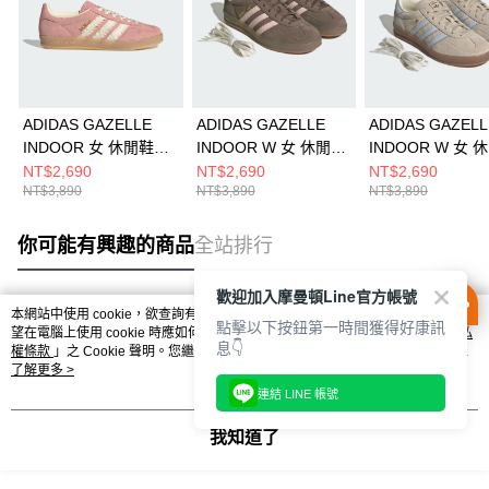
ADIDAS GAZELLE
ADIDAS GAZELLE
ADIDAS GAZELL
INDOOR 女 休閒鞋
INDOOR W 女 休閒鞋
INDOOR W 女 
JS1413
JR2431
JR2432
NT$2,690
NT$2,690
NT$2,690
NT$3,890
NT$3,890
NT$3,890
你可能有興趣的商品
全站排行
歡迎加入摩曼頓Line官方帳號
本網站中使用 cookie，欲查詢有關本網站使用 cookie 方式之詳情，及若您不希
點擊以下按鈕第一時間獲得好康訊
熱門標籤
望在電腦上使用 cookie 時應如何變更電腦的 cookie 設定，請參閱本網站「
隱私
息👇
權條款
」之 Cookie 聲明。您繼續使用本網站即表示您同意本公司得按本網站使
用條款之 Cookie 聲明使用 cookie。
了解更多 >
連結 LINE 帳號
我知道了