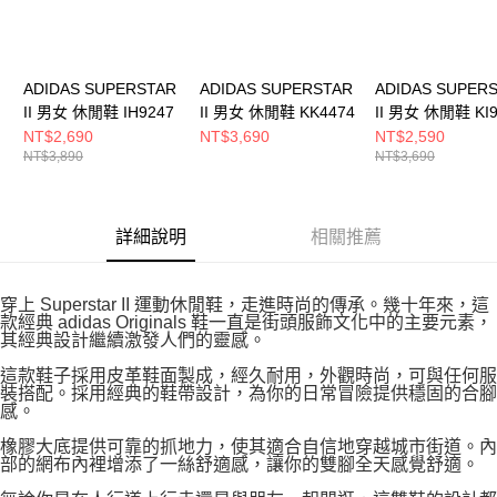
ADIDAS SUPERSTAR
ADIDAS SUPERSTAR
ADIDAS SUPER
II 男女 休閒鞋 IH9247
II 男女 休閒鞋 KK4474
II 男女 休閒鞋 KI9
NT$2,690
NT$3,690
NT$2,590
NT$3,890
NT$3,690
詳細說明
相關推薦
穿上 Superstar II 運動休閒鞋，走進時尚的傳承。幾十年來，這
款經典 adidas Originals 鞋一直是街頭服飾文化中的主要元素，
其經典設計繼續激發人們的靈感。
這款鞋子採用皮革鞋面製成，經久耐用，外觀時尚，可與任何服
裝搭配。採用經典的鞋帶設計，為你的日常冒險提供穩固的合腳
感。
橡膠大底提供可靠的抓地力，使其適合自信地穿越城市街道。內
部的網布內裡增添了一絲舒適感，讓你的雙腳全天感覺舒適。