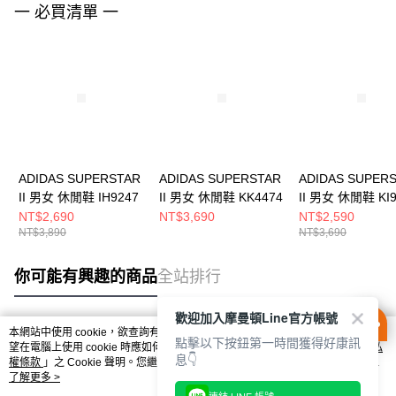
一 必買清單 一
ADIDAS SUPERSTAR
ADIDAS SUPERSTAR
ADIDAS SUPER
II 男女 休閒鞋 IH9247
II 男女 休閒鞋 KK4474
II 男女 休閒鞋 KI9
NT$2,690
NT$3,690
NT$2,590
NT$3,890
NT$3,690
你可能有興趣的商品
全站排行
歡迎加入摩曼頓Line官方帳號
本網站中使用 cookie，欲查詢有關本網站使用 cookie 方式之詳情，及若您不希
點擊以下按鈕第一時間獲得好康訊
熱門標籤
望在電腦上使用 cookie 時應如何變更電腦的 cookie 設定，請參閱本網站「
隱私
息👇
權條款
」之 Cookie 聲明。您繼續使用本網站即表示您同意本公司得按本網站使
用條款之 Cookie 聲明使用 cookie。
了解更多 >
連結 LINE 帳號