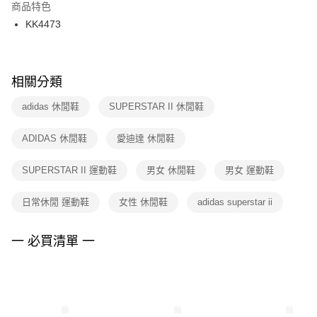
２．訂單成立數日內，您將收到繳費通知簡訊。
商品特色
付款後門市自取
３．收到繳費通知簡訊後14天內，點擊此簡訊中的連結，可透過四大超商／
KK4473
每筆NT$100，滿NT$1,500(含以上)免運費
ATM／網路銀行／等多元方式進行付款，方視為交易完成。
※ 請注意：結帳手續完成當下不需立刻繳費，但若您需要取消訂單，請聯絡
購買商品的店家。未經商家同意取消之訂單仍視為有效，需透過AFTEE先享
後付繳納相關費用。
※ 交易是否成功請以「AFTEE先享後付 」之結帳頁面顯示為準，若有關於
相關分類
是否繳費成功／繳費後需取消欲退款等相關疑問，請聯繫「AFTEE先享後付
客戶支援中心」
https://netprotections.freshdesk.com/support/home
adidas 休閒鞋
SUPERSTAR II 休閒鞋
【注意事項】
ADIDAS 休閒鞋
愛迪達 休閒鞋
１．透過由恩沛科技股份有限公司提供之「AFTEE先享後付」服務完成之交
易，需依本服務之必要範圍內提供個人資料，並將交易相關給付款項請求債
權轉讓予恩沛科技股份有限公司。
SUPERSTAR II 運動鞋
男女 休閒鞋
男女 運動鞋
２．關於個人資料處理事宜，請瀏覽以下網址：
https://aftee.tw/terms/#terms3
日常休閒 運動鞋
女性 休閒鞋
adidas superstar ii
３．未成年的使用者請事先徵得法定代理人或監護人之同意方可使用
「AFTEE先享後付」，若未經同意申辦者引起之損失，本公司不負相關責
任。
一 必買清單 一
４．使用「AFTEE先享後付」時，將依據個別帳號之用戶狀況，依本公司即
時審查核予不同之上限額度；若仍有額度不足之情形，本公司將視審查結果
請求用戶進行身份認證。
５．嚴禁一人註冊多個帳號或使用他人資訊註冊。若發現惡意使用之情形，
恩沛科技股份有限公司將有權停止該用戶之使用額度並採取法律行動。