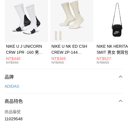
信用卡分期付款
3 期 0 利率 每期
NT$1,230
21家銀行
合作金庫商業銀行
第一商業銀行
LINE Pay
華南商業銀行
彰化商業銀行
Apple Pay
上海商業儲蓄銀行
台北富邦商業銀行
國泰世華商業銀行
兆豐國際商業銀行
悠遊付
臺灣中小企業銀行
台中商業銀行
NIKE U J UNICORN
NIKE U NK ED CSH
NIKE NK HERIT
匯豐（台灣）商業銀行
華泰商業銀行
CRW 1PR -160 男女
CREW 2P-144
SMIT 男女 側背
全盈+PAY
聯邦商業銀行
遠東國際商業銀行
中統襪 FZ3393100
EMBRDY 男女 短統襪
BA5871010
NT$446
NT$365
NT$527
元大商業銀行
永豐商業銀行
NT$550
NT$450
NT$650
AFTEE先享後付
FZ3073133
玉山商業銀行
星展（台灣）商業銀行
相關說明
台新國際商業銀行
中國信託商業銀行
品牌
【關於「AFTEE先享後付」】
台灣樂天信用卡公司
AFTEE先享後付是「在收到商品之後才付款」的支付方式。 讓您購物簡單
運送方式
ADIDAS
便利好安心！
１．簡單：不需註冊會員、不需綁卡、不需儲值。
7-11取貨(快速到店)
２．便利：只要手機號碼，簡訊認證，即可結帳。
商品特色
每筆NT$100，滿NT$1,500(含以上)免運費
３．安心：先確認商品／服務後，再付款。
商品編號
宅配
【「AFTEE先享後付」結帳流程】
１．於結帳方式選擇「AFTEE先享後付」後，將跳轉至「AFTEE先享後付」
11029548
每筆NT$100，滿NT$1,500(含以上)免運費
結帳頁面，進行簡訊認證並確認金額後，即可完成結帳。