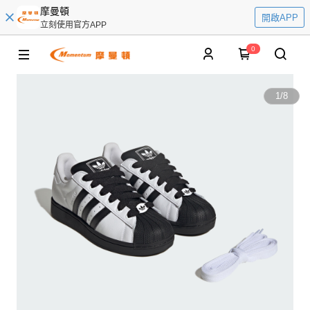
摩曼頓
開啟APP
立刻使用官方APP
0
1
/
8