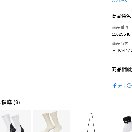
信用卡一
ADIDAS
信用卡分
商品特色
3 期 
商品編號
合作金
LINE Pay
11029548
華南商
Apple Pay
上海商
商品特色
國泰世
KK447
悠遊付
臺灣中
匯豐（
全盈+PAY
聯邦商
商品相關分
元大商
AFTEE先
玉山商
品牌
AD
相關說明
分享
台新國
【關於「A
男性商品
台灣樂
AFTEE
便利好安
女性商品
運送方式
價購 (9)
１．簡單
２．便利
運動類型
7-11取貨
３．安心
每筆NT$1
促銷活動
【「AFT
宅配
１．於結帳