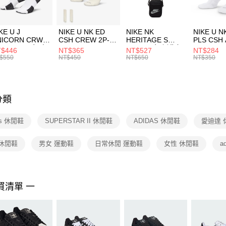
付」結帳
每筆NT$1
２．訂單
３．收到繳
付款後門
KE U J
NIKE U NK ED
NIKE NK
NIKE U N
／ATM／
NICORN CRW
CSH CREW 2P-
HERITAGE S
PLS CSH 
每筆NT$1
※ 請注意
R -160 男女 中
144 EMBRDY 男
SMIT 男女 側背包
144 DBL
$446
NT$365
NT$527
NT$284
絡購買商品
襪 FZ3393100
女 短統襪
BA5871010
襪 DH405
$550
NT$450
NT$650
NT$350
先享後付
FZ3073133
※ 交易是
是否繳費成
付客戶支
分類
【注意事
１．透過由
as 休閒鞋
SUPERSTAR II 休閒鞋
ADIDAS 休閒鞋
愛迪達 
交易，需
求債權轉
２．關於
 休閒鞋
男女 運動鞋
日常休閒 運動鞋
女性 休閒鞋
ad
https://aft
３．未成
「AFTE
任。
買清單 一
４．使用「
即時審查
結果請求
５．嚴禁
形，恩沛