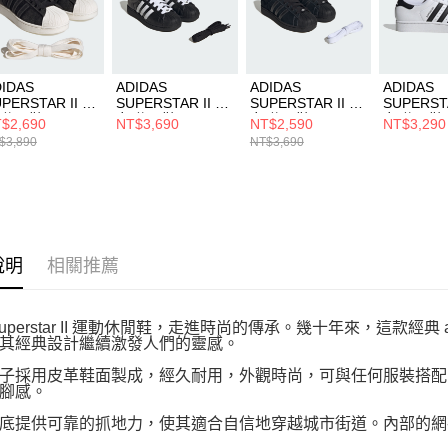
動。
IDAS
ADIDAS
ADIDAS
ADIDAS
PERSTAR II 男
SUPERSTAR II 男
SUPERSTAR II 男
SUPERSTA
 休閒鞋 IH9247
女 休閒鞋 KK4474
女 休閒鞋 KI9520
女 休閒鞋 I
$2,690
NT$3,690
NT$2,590
NT$3,290
$3,890
NT$3,690
說明
相關推薦
uperstar II 運動休閒鞋，走進時尚的傳承。幾十年來，這款經典 ad
其經典設計繼續激發人們的靈感。
子採用皮革鞋面製成，經久耐用，外觀時尚，可與任何服裝搭配
腳感。
底提供可靠的抓地力，使其適合自信地穿越城市街道。內部的網