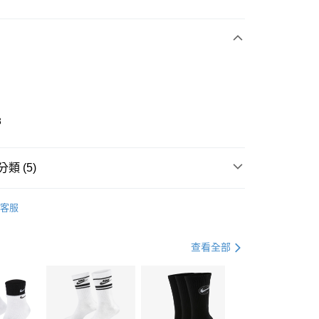
次付款
期付款
0 利率 每期
NT$1,230
21家銀行
庫商業銀行
第一商業銀行
業銀行
彰化商業銀行
業儲蓄銀行
台北富邦商業銀行
華商業銀行
兆豐國際商業銀行
3
小企業銀行
台中商業銀行
台灣）商業銀行
華泰商業銀行
業銀行
遠東國際商業銀行
類 (5)
業銀行
永豐商業銀行
享後付
業銀行
星展（台灣）商業銀行
IDAS
全系列鞋款
客服
際商業銀行
中國信託商業銀行
FTEE先享後付」】
鞋類
休閒鞋
天信用卡公司
先享後付是「在收到商品之後才付款」的支付方式。 讓您購物簡單
心！
鞋類
休閒鞋
查看全部
：不需註冊會員、不需綁卡、不需儲值。
：只要手機號碼，簡訊認證，即可結帳。
休閒戶外
鞋
(快速到店)
：先確認商品／服務後，再付款。
00，滿NT$1,500(含以上)免運費
兒童/青少年｜鞋服6折起
EE先享後付」結帳流程】
方式選擇「AFTEE先享後付」後，將跳轉至「AFTEE先享後