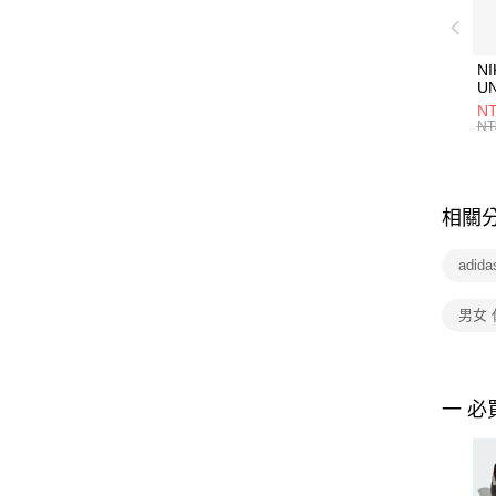
NI
U
1P
NT
統
NT
相關
adid
男女
一 必