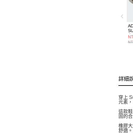
AD
SU
女
NT
NT
詳細
穿上 S
元素，
這款鞋
固的合
橡膠大
舒適。