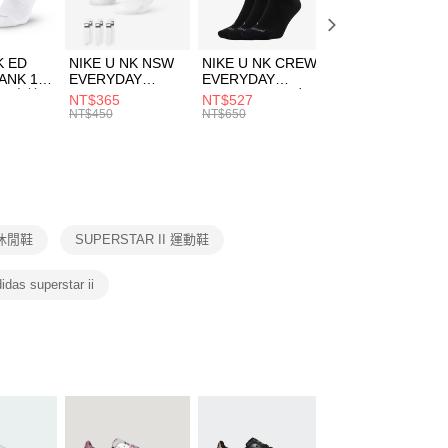
頁面，進行簡訊認證並確認金額後，即可完成結帳。
00，滿NT$1,500(含以上)免運費
成立數日內，您將收到繳費通知簡訊。
費通知簡訊後14天內，點擊此簡訊中的連結，可透過四大超商
市自取
K ED
NIKE U NK NSW
NIKE U NK CREW
NIKE U NK
網路銀行／等多元方式進行付款，方視為交易完成。
ANK 1P
EVERYDAY
EVERYDAY
EVERYDAY LTW
00，滿NT$1,500(含以上)免運費
：結帳手續完成當下不需立刻繳費，但若您需要取消訂單，請聯
 男 中統
ESSENTIAL CR
BBALL 3PR 男女
ANKLE 3PR 男女
NT$365
NT$527
NT$365
的店家。未經商家同意取消之訂單仍視為有效，需透過AFTEE
8104
男女 短統襪
長統襪
踝襪 SX7677010
NT$450
NT$650
NT$450
繳納相關費用。
DX5089103
DA2123010
否成功請以「AFTEE先享後付 」之結帳頁面顯示為準，若有關於
功／繳費後需取消欲退款等相關疑問，請聯繫「AFTEE先享後
援中心」
https://netprotections.freshdesk.com/support/home
項】
恩沛科技股份有限公司提供之「AFTEE先享後付」服務完成之
休閒鞋
SUPERSTAR II 運動鞋
依本服務之必要範圍內提供個人資料，並將交易相關給付款項請
讓予恩沛科技股份有限公司。
個人資料處理事宜，請瀏覽以下網址：
idas superstar ii
ee.tw/terms/#terms3
年的使用者請事先徵得法定代理人或監護人之同意方可使用
E先享後付」，若未經同意申辦者引起之損失，本公司不負相關責
AFTEE先享後付」時，將依據個別帳號之用戶狀況，依本公司
核予不同之上限額度；若仍有額度不足之情形，本公司將視審查
用戶進行身份認證。
一人註冊多個帳號或使用他人資訊註冊。若發現惡意使用之情
科技股份有限公司將有權停止該用戶之使用額度並採取法律行