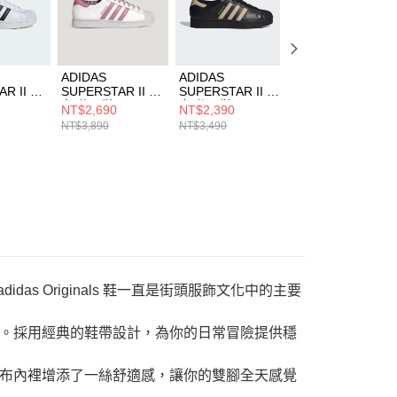
ADIDAS
ADIDAS
ADIDAS
R II 男
SUPERSTAR II 男
SUPERSTAR II 男
SUPERSTAR II 
H8659
女 休閒鞋 KZ7157
女 休閒鞋 IH4173
女 休閒鞋 KH802
NT$2,690
NT$2,390
NT$2,690
NT$3,890
NT$3,490
NT$3,890
idas Originals 鞋一直是街頭服飾文化中的主要
。採用經典的鞋帶設計，為你的日常冒險提供穩
布內裡增添了一絲舒適感，讓你的雙腳全天感覺