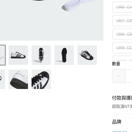
UK6（2
UK7（2
UK8（2
UK9（2
UK10（
數量
付款與運
超取滿NT$
付款方式
品牌