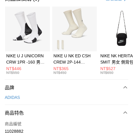
信用卡分期付款
3 期 0 利率 每期
NT$1,230
21家銀行
合作金庫商業銀行
第一商業銀行
LINE Pay
華南商業銀行
彰化商業銀行
Apple Pay
上海商業儲蓄銀行
台北富邦商業銀行
國泰世華商業銀行
兆豐國際商業銀行
悠遊付
臺灣中小企業銀行
台中商業銀行
NIKE U J UNICORN
NIKE U NK ED CSH
NIKE NK HERIT
匯豐（台灣）商業銀行
華泰商業銀行
CRW 1PR -160 男女
CREW 2P-144
SMIT 男女 側背
全盈+PAY
聯邦商業銀行
遠東國際商業銀行
中統襪 FZ3393100
EMBRDY 男女 短統襪
BA5871010
NT$446
NT$365
NT$527
元大商業銀行
永豐商業銀行
NT$550
NT$450
NT$650
AFTEE先享後付
FZ3073133
玉山商業銀行
星展（台灣）商業銀行
相關說明
台新國際商業銀行
中國信託商業銀行
品牌
【關於「AFTEE先享後付」】
台灣樂天信用卡公司
AFTEE先享後付是「在收到商品之後才付款」的支付方式。 讓您購物簡單
運送方式
ADIDAS
便利好安心！
１．簡單：不需註冊會員、不需綁卡、不需儲值。
7-11取貨(快速到店)
２．便利：只要手機號碼，簡訊認證，即可結帳。
商品特色
每筆NT$100，滿NT$1,500(含以上)免運費
３．安心：先確認商品／服務後，再付款。
商品編號
宅配
【「AFTEE先享後付」結帳流程】
１．於結帳方式選擇「AFTEE先享後付」後，將跳轉至「AFTEE先享後付」
11028882
每筆NT$100，滿NT$1,500(含以上)免運費