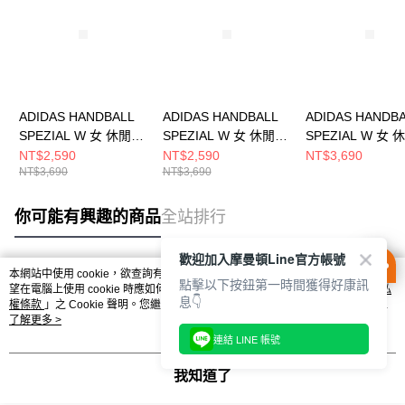
ADIDAS HANDBALL
ADIDAS HANDBALL
ADIDAS HANDB
SPEZIAL W 女 休閒鞋
SPEZIAL W 女 休閒鞋
SPEZIAL W 女
IH1510
JP8726
IH1513
NT$2,590
NT$2,590
NT$3,690
NT$3,690
NT$3,690
你可能有興趣的商品
全站排行
歡迎加入摩曼頓Line官方帳號
本網站中使用 cookie，欲查詢有關本網站使用 cookie 方式之詳情，及若您不希
點擊以下按鈕第一時間獲得好康訊
熱門標籤
望在電腦上使用 cookie 時應如何變更電腦的 cookie 設定，請參閱本網站「
隱私
息👇
權條款
」之 Cookie 聲明。您繼續使用本網站即表示您同意本公司得按本網站使
用條款之 Cookie 聲明使用 cookie。
了解更多 >
連結 LINE 帳號
我知道了