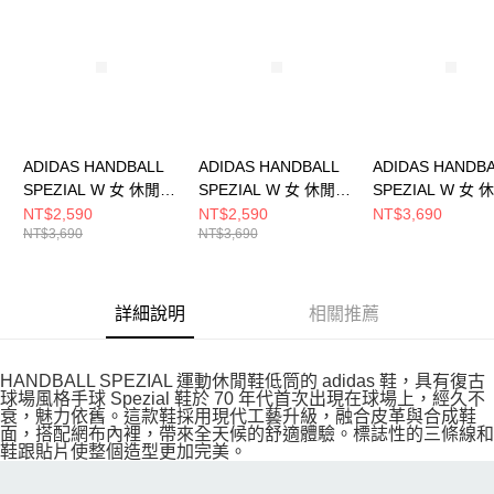
ADIDAS HANDBALL
ADIDAS HANDBALL
ADIDAS HANDB
SPEZIAL W 女 休閒鞋
SPEZIAL W 女 休閒鞋
SPEZIAL W 女
IH1510
JP8726
IH1513
NT$2,590
NT$2,590
NT$3,690
NT$3,690
NT$3,690
詳細說明
相關推薦
HANDBALL SPEZIAL 運動休閒鞋低筒的 adidas 鞋，具有復古
球場風格手球 Spezial 鞋於 70 年代首次出現在球場上，經久不
衰，魅力依舊。這款鞋採用現代工藝升級，融合皮革與合成鞋
面，搭配網布內裡，帶來全天候的舒適體驗。標誌性的三條線和
鞋跟貼片使整個造型更加完美。