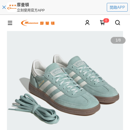
摩曼頓
開啟APP
立刻使用官方APP
0
1
/
8