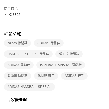
結帳頁面，進行簡訊認證並確認金額後，即可完成結帳。
２．訂單成立數日內，您將收到繳費通知簡訊。
商品特色
付款後門市自取
３．收到繳費通知簡訊後14天內，點擊此簡訊中的連結，可透過四大超商／
KJ6302
每筆NT$100，滿NT$1,500(含以上)免運費
ATM／網路銀行／等多元方式進行付款，方視為交易完成。
※ 請注意：結帳手續完成當下不需立刻繳費，但若您需要取消訂單，請聯絡
購買商品的店家。未經商家同意取消之訂單仍視為有效，需透過AFTEE先享
後付繳納相關費用。
※ 交易是否成功請以「AFTEE先享後付 」之結帳頁面顯示為準，若有關於
相關分類
是否繳費成功／繳費後需取消欲退款等相關疑問，請聯繫「AFTEE先享後付
客戶支援中心」
https://netprotections.freshdesk.com/support/home
adidas 休閒鞋
ADIDAS 休閒鞋
【注意事項】
HANDBALL SPEZIAL 休閒鞋
愛迪達 休閒鞋
１．透過由恩沛科技股份有限公司提供之「AFTEE先享後付」服務完成之交
易，需依本服務之必要範圍內提供個人資料，並將交易相關給付款項請求債
權轉讓予恩沛科技股份有限公司。
ADIDAS 運動鞋
HANDBALL SPEZIAL 運動鞋
２．關於個人資料處理事宜，請瀏覽以下網址：
https://aftee.tw/terms/#terms3
愛迪達 運動鞋
休閒鞋 鞋子
ADIDAS 鞋子
３．未成年的使用者請事先徵得法定代理人或監護人之同意方可使用
「AFTEE先享後付」，若未經同意申辦者引起之損失，本公司不負相關責
任。
ADIDAS HANDBALL SPEZIAL
４．使用「AFTEE先享後付」時，將依據個別帳號之用戶狀況，依本公司即
時審查核予不同之上限額度；若仍有額度不足之情形，本公司將視審查結果
請求用戶進行身份認證。
一 必買清單 一
５．嚴禁一人註冊多個帳號或使用他人資訊註冊。若發現惡意使用之情形，
恩沛科技股份有限公司將有權停止該用戶之使用額度並採取法律行動。