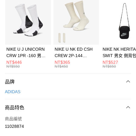
信用卡分期付款
3 期 0 利率 每期
NT$496
21家銀行
合作金庫商業銀行
第一商業銀行
LINE Pay
華南商業銀行
彰化商業銀行
Apple Pay
上海商業儲蓄銀行
台北富邦商業銀行
國泰世華商業銀行
兆豐國際商業銀行
悠遊付
臺灣中小企業銀行
台中商業銀行
NIKE U J UNICORN
NIKE U NK ED CSH
NIKE NK HERIT
匯豐（台灣）商業銀行
華泰商業銀行
CRW 1PR -160 男女
CREW 2P-144
SMIT 男女 側背
全盈+PAY
聯邦商業銀行
遠東國際商業銀行
中統襪 FZ3393100
EMBRDY 男女 短統襪
BA5871010
NT$446
NT$365
NT$527
元大商業銀行
永豐商業銀行
NT$550
NT$450
NT$650
AFTEE先享後付
FZ3073133
玉山商業銀行
星展（台灣）商業銀行
相關說明
台新國際商業銀行
中國信託商業銀行
品牌
【關於「AFTEE先享後付」】
台灣樂天信用卡公司
AFTEE先享後付是「在收到商品之後才付款」的支付方式。 讓您購物簡單
運送方式
ADIDAS
便利好安心！
１．簡單：不需註冊會員、不需綁卡、不需儲值。
7-11取貨(快速到店)
２．便利：只要手機號碼，簡訊認證，即可結帳。
商品特色
每筆NT$100，滿NT$1,500(含以上)免運費
３．安心：先確認商品／服務後，再付款。
商品編號
宅配
【「AFTEE先享後付」結帳流程】
１．於結帳方式選擇「AFTEE先享後付」後，將跳轉至「AFTEE先享後付」
11028874
每筆NT$100，滿NT$1,500(含以上)免運費
結帳頁面，進行簡訊認證並確認金額後，即可完成結帳。