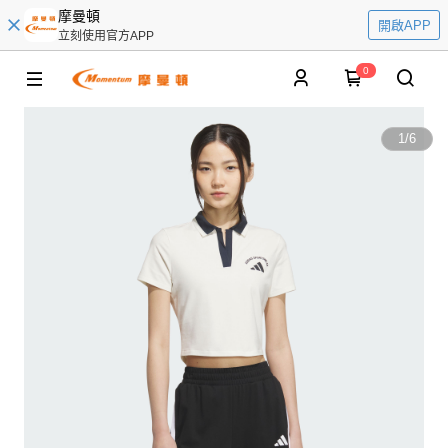
摩曼頓
開啟APP
立刻使用官方APP
0
1
/
6