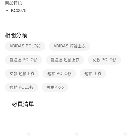
２．訂單成立數日內，您將收到繳費通知簡訊。
商品特色
付款後門市自取
３．收到繳費通知簡訊後14天內，點擊此簡訊中的連結，可透過四大超商／
KC0075
每筆NT$100，滿NT$1,500(含以上)免運費
ATM／網路銀行／等多元方式進行付款，方視為交易完成。
※ 請注意：結帳手續完成當下不需立刻繳費，但若您需要取消訂單，請聯絡
購買商品的店家。未經商家同意取消之訂單仍視為有效，需透過AFTEE先享
後付繳納相關費用。
※ 交易是否成功請以「AFTEE先享後付 」之結帳頁面顯示為準，若有關於
相關分類
是否繳費成功／繳費後需取消欲退款等相關疑問，請聯繫「AFTEE先享後付
客戶支援中心」
https://netprotections.freshdesk.com/support/home
ADIDAS POLO衫
ADIDAS 短袖上衣
【注意事項】
愛迪達 POLO衫
愛迪達 短袖上衣
女款 POLO衫
１．透過由恩沛科技股份有限公司提供之「AFTEE先享後付」服務完成之交
易，需依本服務之必要範圍內提供個人資料，並將交易相關給付款項請求債
權轉讓予恩沛科技股份有限公司。
女款 短袖上衣
短袖 POLO衫
短袖 上衣
２．關於個人資料處理事宜，請瀏覽以下網址：
https://aftee.tw/terms/#terms3
通勤 POLO衫
短袖P olo
３．未成年的使用者請事先徵得法定代理人或監護人之同意方可使用
「AFTEE先享後付」，若未經同意申辦者引起之損失，本公司不負相關責
任。
一 必買清單 一
４．使用「AFTEE先享後付」時，將依據個別帳號之用戶狀況，依本公司即
時審查核予不同之上限額度；若仍有額度不足之情形，本公司將視審查結果
請求用戶進行身份認證。
５．嚴禁一人註冊多個帳號或使用他人資訊註冊。若發現惡意使用之情形，
恩沛科技股份有限公司將有權停止該用戶之使用額度並採取法律行動。