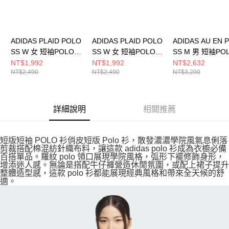
ADIDAS PLAID POLO
ADIDAS PLAID POLO
ADIDAS AU EN 
SS W 女 短袖POLO
SS W 女 短袖POLO
SS M 男 短袖PO
KU9397
KU9396
KE7324
NT$1,992
NT$1,992
NT$2,632
NT$2,490
NT$2,490
NT$3,290
詳細說明
相關推薦
短版短袖 POLO 衫俏皮短版 Polo 衫，散發濃濃學院風氣息俐落
剪裁搭配棉混紡針織布料，讓這款 adidas polo 衫成為衣櫥必備
百搭單品。羅紋 polo 領口展現學院風格，弧形下襬修飾身形，
增添迷人感。無論是搭配牛仔褲營造休閒氛圍，或配上裙子提升
整體造型感，這款 polo 衫都能展現經典風格和帶來全天候的舒
適。