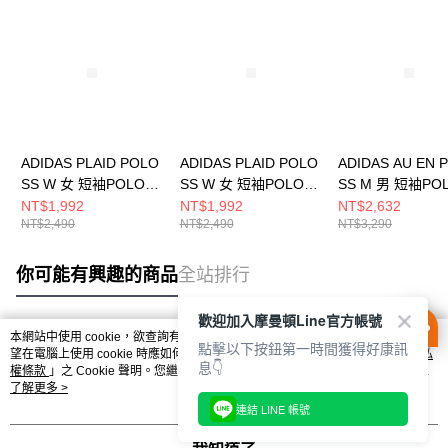
ADIDAS PLAID POLO
ADIDAS PLAID POLO
ADIDAS AU EN 
SS W 女 短袖POLO
SS W 女 短袖POLO
SS M 男 短袖PO
KU9397
KU9396
KE7324
NT$1,992
NT$1,992
NT$2,632
NT$2,490
NT$2,490
NT$3,290
你可能有興趣的商品
全站排行
歡迎加入摩曼頓Line官方帳號
本網站中使用 cookie，欲查詢有關本網站使用 cookie 方式之詳情，及若您不希
點擊以下按鈕第一時間獲得好康訊
熱門標籤
望在電腦上使用 cookie 時應如何變更電腦的 cookie 設定，請參閱本網站「
隱私
息👇
權條款
」之 Cookie 聲明。您繼續使用本網站即表示您同意本公司得按本網站使
用條款之 Cookie 聲明使用 cookie。
了解更多 >
連結 LINE 帳號