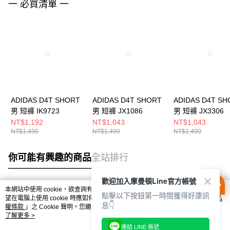
一 必買清單 一
ADIDAS D4T SHORT
ADIDAS D4T SHORT
ADIDAS D4T SH
男 短褲 IK9723
男 短褲 JX1086
男 短褲 JX3306
NT$1,192
NT$1,043
NT$1,043
NT$1,490
NT$1,490
NT$1,490
你可能有興趣的商品
全站排行
歡迎加入摩曼頓Line官方帳號
本網站中使用 cookie，欲查詢有關本網站使用 cookie 方式之詳情，及若您不希
點擊以下按鈕第一時間獲得好康訊
熱門標籤
望在電腦上使用 cookie 時應如何變更電腦的 cookie 設定，請參閱本網站「
隱私
息👇
權條款
」之 Cookie 聲明。您繼續使用本網站即表示您同意本公司得按本網站使
用條款之 Cookie 聲明使用 cookie。
了解更多 >
連結 LINE 帳號