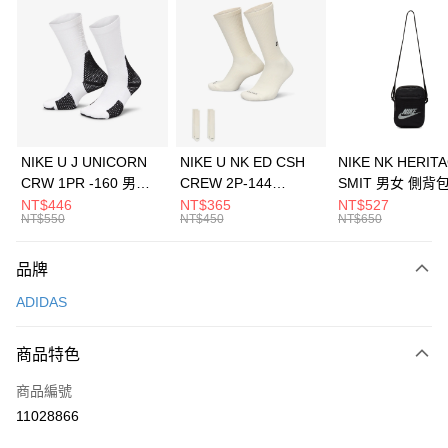
信用卡分期付款
3 期 0 利率 每期
NT$563
21家銀行
合作金庫商業銀行
第一商業銀行
LINE Pay
華南商業銀行
彰化商業銀行
Apple Pay
上海商業儲蓄銀行
台北富邦商業銀行
國泰世華商業銀行
兆豐國際商業銀行
悠遊付
臺灣中小企業銀行
台中商業銀行
NIKE U J UNICORN
NIKE U NK ED CSH
NIKE NK HERIT
匯豐（台灣）商業銀行
華泰商業銀行
CRW 1PR -160 男女
CREW 2P-144
SMIT 男女 側背
全盈+PAY
聯邦商業銀行
遠東國際商業銀行
中統襪 FZ3393100
EMBRDY 男女 短統襪
BA5871010
NT$446
NT$365
NT$527
元大商業銀行
永豐商業銀行
NT$550
NT$450
NT$650
AFTEE先享後付
FZ3073133
玉山商業銀行
星展（台灣）商業銀行
相關說明
台新國際商業銀行
中國信託商業銀行
品牌
【關於「AFTEE先享後付」】
台灣樂天信用卡公司
AFTEE先享後付是「在收到商品之後才付款」的支付方式。 讓您購物簡單
運送方式
ADIDAS
便利好安心！
１．簡單：不需註冊會員、不需綁卡、不需儲值。
7-11取貨(快速到店)
２．便利：只要手機號碼，簡訊認證，即可結帳。
商品特色
每筆NT$100，滿NT$1,500(含以上)免運費
３．安心：先確認商品／服務後，再付款。
商品編號
宅配
【「AFTEE先享後付」結帳流程】
１．於結帳方式選擇「AFTEE先享後付」後，將跳轉至「AFTEE先享後付」
11028866
每筆NT$100，滿NT$1,500(含以上)免運費
結帳頁面，進行簡訊認證並確認金額後，即可完成結帳。