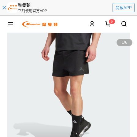
摩曼頓
開啟APP
立刻使用官方APP
0
1
/
6