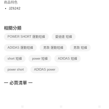
２．訂單成立數日內，您將收到繳費通知簡訊。
商品特色
付款後門市自取
３．收到繳費通知簡訊後14天內，點擊此簡訊中的連結，可透過四大超商／
JZ6242
每筆NT$100，滿NT$1,500(含以上)免運費
ATM／網路銀行／等多元方式進行付款，方視為交易完成。
※ 請注意：結帳手續完成當下不需立刻繳費，但若您需要取消訂單，請聯絡
購買商品的店家。未經商家同意取消之訂單仍視為有效，需透過AFTEE先享
後付繳納相關費用。
※ 交易是否成功請以「AFTEE先享後付 」之結帳頁面顯示為準，若有關於
相關分類
是否繳費成功／繳費後需取消欲退款等相關疑問，請聯繫「AFTEE先享後付
客戶支援中心」
https://netprotections.freshdesk.com/support/home
POWER SHORT 運動短褲
愛迪達 短褲
【注意事項】
ADIDAS 運動短褲
男款 運動短褲
男款 短褲
１．透過由恩沛科技股份有限公司提供之「AFTEE先享後付」服務完成之交
易，需依本服務之必要範圍內提供個人資料，並將交易相關給付款項請求債
權轉讓予恩沛科技股份有限公司。
short 短褲
power 短褲
ADIDAS 短褲
２．關於個人資料處理事宜，請瀏覽以下網址：
https://aftee.tw/terms/#terms3
power short
ADIDAS power
３．未成年的使用者請事先徵得法定代理人或監護人之同意方可使用
「AFTEE先享後付」，若未經同意申辦者引起之損失，本公司不負相關責
任。
一 必買清單 一
４．使用「AFTEE先享後付」時，將依據個別帳號之用戶狀況，依本公司即
時審查核予不同之上限額度；若仍有額度不足之情形，本公司將視審查結果
請求用戶進行身份認證。
５．嚴禁一人註冊多個帳號或使用他人資訊註冊。若發現惡意使用之情形，
恩沛科技股份有限公司將有權停止該用戶之使用額度並採取法律行動。