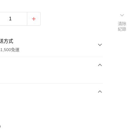
清除
紀錄
送方式
1,500免運
次付款
期付款
0 利率 每期
NT$630
21家銀行
庫商業銀行
第一商業銀行
業銀行
彰化商業銀行
業儲蓄銀行
台北富邦商業銀行
華商業銀行
兆豐國際商業銀行
9
小企業銀行
台中商業銀行