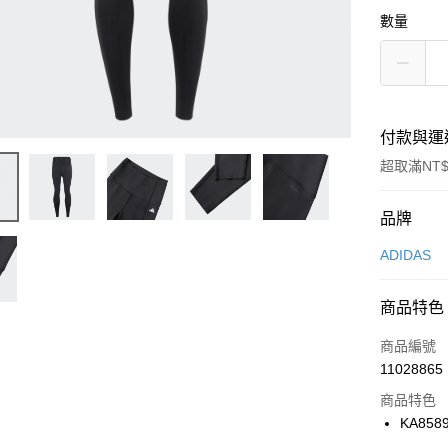
數量
付款與運
超取滿NT$
付款方式
品牌
信用卡一
ADIDAS
信用卡分
商品特色
3 期 
商品編號
合作金
LINE Pay
11028865
華南商
Apple Pay
上海商
商品特色
國泰世
KA858
悠遊付
臺灣中