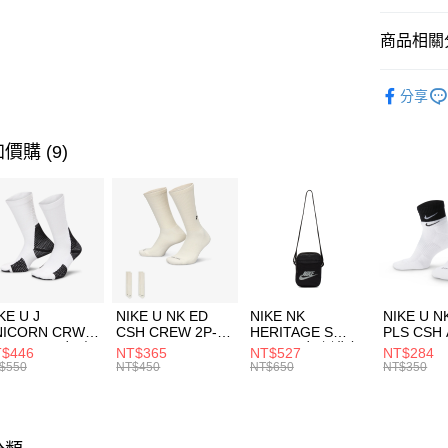
匯豐（
全盈+PAY
聯邦商
商品相關分
元大商
AFTEE先
玉山商
品牌
AD
相關說明
分享
台新國
【關於「A
兒童/青少
台灣樂
AFTEE
便利好安
運動類型
運送方式
價購 (9)
１．簡單
２．便利
7-11取貨
３．安心
每筆NT$1
【「AFT
宅配
１．於結帳
付」結帳
每筆NT$1
２．訂單
３．收到繳
付款後門
KE U J
NIKE U NK ED
NIKE NK
NIKE U N
／ATM／
NICORN CRW
CSH CREW 2P-
HERITAGE S
PLS CSH 
每筆NT$1
※ 請注意
R -160 男女 中
144 EMBRDY 男
SMIT 男女 側背包
144 DBL
$446
NT$365
NT$527
NT$284
絡購買商品
襪 FZ3393100
女 短統襪
BA5871010
襪 DH405
$550
NT$450
NT$650
NT$350
先享後付
FZ3073133
※ 交易是
是否繳費成
付客戶支