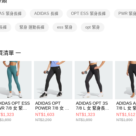
分類
【注意事
１．透過由
DAS 緊身長褲
ADIDAS 長褲
OPT ESS 緊身長褲
PWR 緊
交易，需
求債權轉
２．關於
長褲
緊身 運動長褲
ess 緊身
opt 緊身
https://aft
３．未成
「AFTE
任。
買清單 一
４．使用「
即時審查
結果請求
５．嚴禁
形，恩沛
動。
IDAS OPT ESS
ADIDAS OPT
ADIDAS OPT 3S
ADIDAS A
WR 7/8 女 緊身
POWER 7/8 女 緊
7/8 L 女 緊身長褲
7/8 L 女
褲 KB9924
身長褲 KB7432
JZ1060
JW7584
$1,323
NT$1,603
NT$1,323
NT$1,512
$1,890
NT$2,290
NT$1,890
NT$1,890