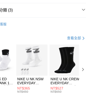
台灣）商業銀行
華泰商業銀行
業銀行
遠東國際商業銀行
類 (3)
業銀行
永豐商業銀行
享後付
業銀行
星展（台灣）商業銀行
IDAS
服飾
客服
際商業銀行
中國信託商業銀行
FTEE先享後付」】
年
下著
長褲
天信用卡公司
先享後付是「在收到商品之後才付款」的支付方式。 讓您購物簡單
心！
健身重訓
服飾
查看全部
：不需註冊會員、不需綁卡、不需儲值。
：只要手機號碼，簡訊認證，即可結帳。
(快速到店)
：先確認商品／服務後，再付款。
00，滿NT$1,500(含以上)免運費
EE先享後付」結帳流程】
方式選擇「AFTEE先享後付」後，將跳轉至「AFTEE先享後
頁面，進行簡訊認證並確認金額後，即可完成結帳。
00，滿NT$1,500(含以上)免運費
成立數日內，您將收到繳費通知簡訊。
費通知簡訊後14天內，點擊此簡訊中的連結，可透過四大超商
市自取
K ED
NIKE U NK NSW
NIKE U NK CREW
NIKE U NK
網路銀行／等多元方式進行付款，方視為交易完成。
ANK 1P
EVERYDAY
EVERYDAY
EVERYDAY LTW
00，滿NT$1,500(含以上)免運費
：結帳手續完成當下不需立刻繳費，但若您需要取消訂單，請聯
 男 中統
ESSENTIAL CR
BBALL 3PR 男女
ANKLE 3PR 男女
NT$365
NT$527
NT$365
的店家。未經商家同意取消之訂單仍視為有效，需透過AFTEE
8104
男女 短統襪
長統襪
踝襪 SX7677010
NT$450
NT$650
NT$450
繳納相關費用。
DX5089103
DA2123010
否成功請以「AFTEE先享後付 」之結帳頁面顯示為準，若有關於
功／繳費後需取消欲退款等相關疑問，請聯繫「AFTEE先享後
援中心」
https://netprotections.freshdesk.com/support/home