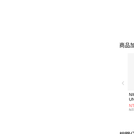
商品加
NI
U
1P
NT
統
NT