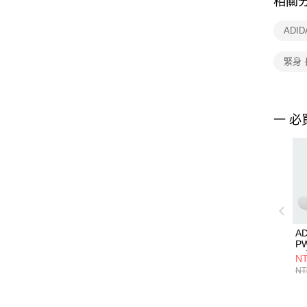
相關
ADI
緊身 
一 必
AD
P
長
NT
NT