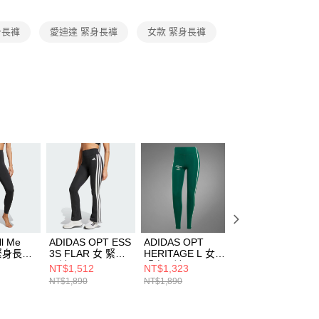
項】
恩沛科技股份有限公司提供之「AFTEE先享後付」服務完成之
身長褲
愛迪達 緊身長褲
女款 緊身長褲
依本服務之必要範圍內提供個人資料，並將交易相關給付款項請
讓予恩沛科技股份有限公司。
個人資料處理事宜，請瀏覽以下網址：
ee.tw/terms/#terms3
年的使用者請事先徵得法定代理人或監護人之同意方可使用
E先享後付」，若未經同意申辦者引起之損失，本公司不負相關責
AFTEE先享後付」時，將依據個別帳號之用戶狀況，依本公司
核予不同之上限額度；若仍有額度不足之情形，本公司將視審查
用戶進行身份認證。
一人註冊多個帳號或使用他人資訊註冊。若發現惡意使用之情
科技股份有限公司將有權停止該用戶之使用額度並採取法律行
ll Me
ADIDAS OPT ESS
ADIDAS OPT
ADIDAS 男 長褲
 緊身長褲
3S FLAR 女 緊身
HERITAGE L 女
IR9442
長褲 JD6544
緊身長褲 JG6152
NT$1,512
NT$1,323
NT$1,290
NT$1,890
NT$1,890
NT$3,290