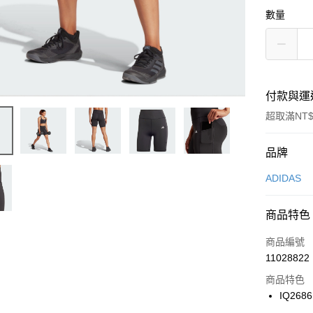
數量
付款與運
超取滿NT$
付款方式
品牌
信用卡一
ADIDAS
信用卡分
商品特色
3 期 
商品編號
合作金
LINE Pay
11028822
華南商
Apple Pay
上海商
商品特色
國泰世
IQ2686
悠遊付
臺灣中