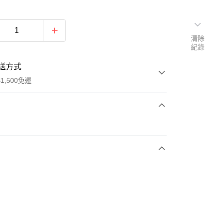
清除
紀錄
送方式
1,500免運
次付款
期付款
0 利率 每期
NT$496
21家銀行
庫商業銀行
第一商業銀行
業銀行
彰化商業銀行
業儲蓄銀行
台北富邦商業銀行
華商業銀行
兆豐國際商業銀行
小企業銀行
台中商業銀行