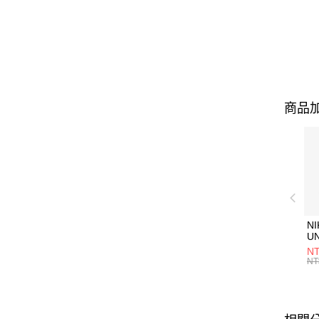
商品加
NI
U
1P
NT
統
NT