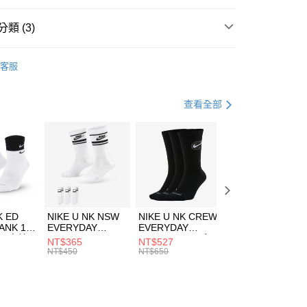
台灣）商業銀行
華泰商業銀行
業銀行
遠東國際商業銀行
類 (3)
業銀行
永豐商業銀行
享後付
業銀行
星展（台灣）商業銀行
IDAS
服飾
客服
際商業銀行
中國信託商業銀行
FTEE先享後付」】
年
下著
短褲
天信用卡公司
先享後付是「在收到商品之後才付款」的支付方式。 讓您購物簡單
心！
健身重訓
服飾
查看全部
：不需註冊會員、不需綁卡、不需儲值。
：只要手機號碼，簡訊認證，即可結帳。
(快速到店)
：先確認商品／服務後，再付款。
00，滿NT$1,500(含以上)免運費
EE先享後付」結帳流程】
方式選擇「AFTEE先享後付」後，將跳轉至「AFTEE先享後
頁面，進行簡訊認證並確認金額後，即可完成結帳。
00，滿NT$1,500(含以上)免運費
成立數日內，您將收到繳費通知簡訊。
費通知簡訊後14天內，點擊此簡訊中的連結，可透過四大超商
市自取
K ED
NIKE U NK NSW
NIKE U NK CREW
NIKE U NK
網路銀行／等多元方式進行付款，方視為交易完成。
ANK 1P
EVERYDAY
EVERYDAY
EVERYDAY LTW
00，滿NT$1,500(含以上)免運費
：結帳手續完成當下不需立刻繳費，但若您需要取消訂單，請聯
 男 中統
ESSENTIAL CR
BBALL 3PR 男女
ANKLE 3PR 男女
NT$365
NT$527
NT$365
的店家。未經商家同意取消之訂單仍視為有效，需透過AFTEE
8104
男女 短統襪
長統襪
踝襪 SX7677010
NT$450
NT$650
NT$450
繳納相關費用。
DX5089103
DA2123010
否成功請以「AFTEE先享後付 」之結帳頁面顯示為準，若有關於
功／繳費後需取消欲退款等相關疑問，請聯繫「AFTEE先享後
援中心」
https://netprotections.freshdesk.com/support/home