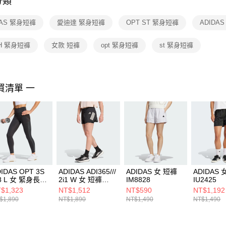
分類
【注意事
１．透過由
DAS 緊身短褲
愛迪達 緊身短褲
OPT ST 緊身短褲
ADIDA
交易，需
求債權轉
２．關於
CH 緊身短褲
女款 短褲
opt 緊身短褲
st 緊身短褲
https://aft
３．未成
「AFTE
任。
買清單 一
４．使用「
即時審查
結果請求
５．嚴禁
形，恩沛
動。
IDAS OPT 3S
ADIDAS ADI365///
ADIDAS 女 短褲
ADIDAS 
/8 L 女 緊身長褲
2i1 W 女 短褲
IM8828
IU2425
1060
KA6229
$1,323
NT$1,512
NT$590
NT$1,192
$1,890
NT$1,890
NT$1,490
NT$1,490