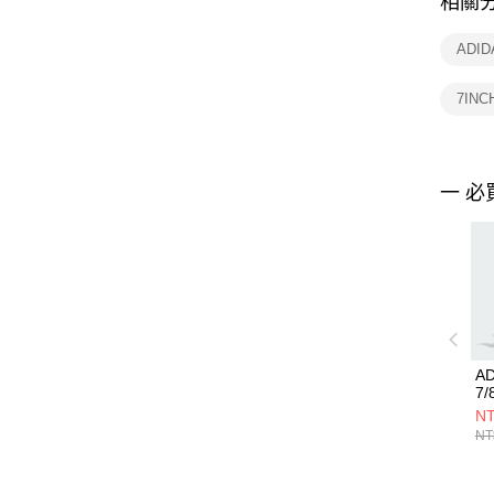
相關
ADI
7IN
一 必
AD
7
JZ
NT
NT