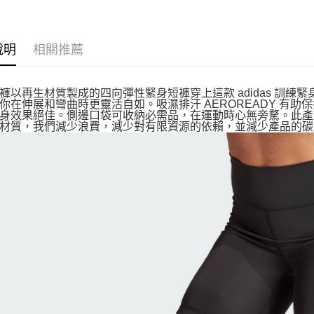
說明
相關推薦
褲以再生材質製成的四向彈性緊身短褲穿上這款 adidas 訓
你在伸展和彎曲時更靈活自如。吸濕排汗 AEROREADY 有
身效果絕佳。側邊口袋可收納必需品，在運動時心無旁騖。此產品
材質，我們減少浪費，減少對有限資源的依賴，並減少產品的碳