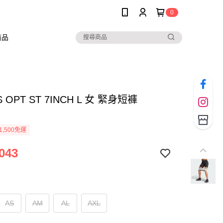
0
商品
S OPT ST 7INCH L 女 緊身短褲
1,500免運
043
AS
AM
AL
AXL