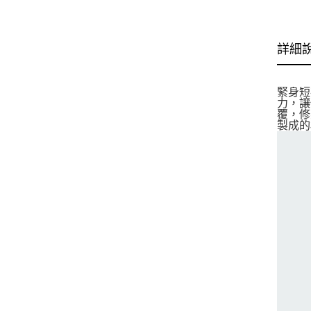
詳細
緊身短
力，讓
覆，修
製成的