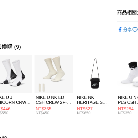
匯豐（
全盈+PAY
聯邦商
商品相關分
元大商
AFTEE先
玉山商
品牌
AD
相關說明
分享
台新國
【關於「A
兒童/青少
台灣樂
AFTEE
便利好安
運動類型
運送方式
價購 (9)
１．簡單
２．便利
7-11取貨
３．安心
每筆NT$1
【「AFT
宅配
１．於結帳
付」結帳
每筆NT$1
２．訂單
３．收到繳
付款後門
KE U J
NIKE U NK ED
NIKE NK
NIKE U N
／ATM／
NICORN CRW
CSH CREW 2P-
HERITAGE S
PLS CSH 
每筆NT$1
※ 請注意
R -160 男女 中
144 EMBRDY 男
SMIT 男女 側背包
144 DBL
$446
NT$365
NT$527
NT$284
絡購買商品
襪 FZ3393100
女 短統襪
BA5871010
襪 DH405
$550
NT$450
NT$650
NT$350
先享後付
FZ3073133
※ 交易是
是否繳費成
付客戶支