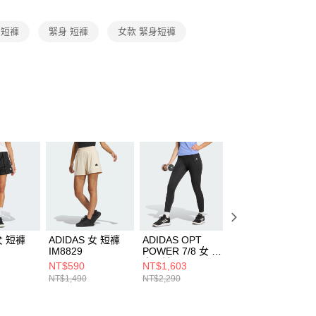
項】
恩沛科技股份有限公司提供之「AFTEE先享後付」服務完成之
S 短褲
緊身 短褲
女款 緊身短褲
依本服務之必要範圍內提供個人資料，並將交易相關給付款項請
讓予恩沛科技股份有限公司。
個人資料處理事宜，請瀏覽以下網址：
ee.tw/terms/#terms3
年的使用者請事先徵得法定代理人或監護人之同意方可使用
E先享後付」，若未經同意申辦者引起之損失，本公司不負相關責
AFTEE先享後付」時，將依據個別帳號之用戶狀況，依本公司
核予不同之上限額度；若仍有額度不足之情形，本公司將視審查
用戶進行身份認證。
一人註冊多個帳號或使用他人資訊註冊。若發現惡意使用之情
科技股份有限公司將有權停止該用戶之使用額度並採取法律行
女 短褲
ADIDAS 女 短褲
ADIDAS OPT
ADIDAS D4T
IM8829
POWER 7/8 女 緊
SHORT 男 短褲
身長褲 KB7432
KE9861
NT$590
NT$1,603
NT$1,043
NT$1,490
NT$2,290
NT$1,490