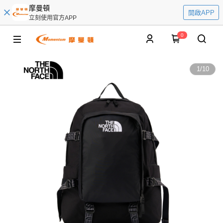
摩曼頓
開啟APP
立刻使用官方APP
0
1
/
10