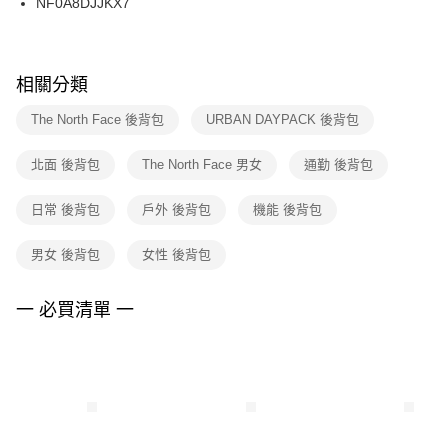
NF0A8DJJKX7
每筆NT$100，滿NT$1,500(含以上)免運費
ATM／網路銀行／等多元方式進行付款，方視為交易完成。
※ 請注意：結帳手續完成當下不需立刻繳費，但若您需要取消訂單，請聯絡
購買商品的店家。未經商家同意取消之訂單仍視為有效，需透過AFTEE先享
後付繳納相關費用。
※ 交易是否成功請以「AFTEE先享後付 」之結帳頁面顯示為準，若有關於
相關分類
是否繳費成功／繳費後需取消欲退款等相關疑問，請聯繫「AFTEE先享後付
客戶支援中心」
https://netprotections.freshdesk.com/support/home
The North Face 後背包
URBAN DAYPACK 後背包
【注意事項】
北面 後背包
The North Face 男女
通勤 後背包
１．透過由恩沛科技股份有限公司提供之「AFTEE先享後付」服務完成之交
易，需依本服務之必要範圍內提供個人資料，並將交易相關給付款項請求債
權轉讓予恩沛科技股份有限公司。
日常 後背包
戶外 後背包
機能 後背包
２．關於個人資料處理事宜，請瀏覽以下網址：
https://aftee.tw/terms/#terms3
男女 後背包
女性 後背包
３．未成年的使用者請事先徵得法定代理人或監護人之同意方可使用
「AFTEE先享後付」，若未經同意申辦者引起之損失，本公司不負相關責
任。
一 必買清單 一
４．使用「AFTEE先享後付」時，將依據個別帳號之用戶狀況，依本公司即
時審查核予不同之上限額度；若仍有額度不足之情形，本公司將視審查結果
請求用戶進行身份認證。
５．嚴禁一人註冊多個帳號或使用他人資訊註冊。若發現惡意使用之情形，
恩沛科技股份有限公司將有權停止該用戶之使用額度並採取法律行動。