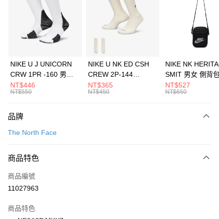
3 期 0 利率 每期
NT$1,793
21家銀行
合作金庫商業銀行
第一商業銀行
LINE Pay
華南商業銀行
彰化商業銀行
Apple Pay
上海商業儲蓄銀行
台北富邦商業銀行
國泰世華商業銀行
兆豐國際商業銀行
悠遊付
臺灣中小企業銀行
台中商業銀行
NIKE U J UNICORN
NIKE U NK ED CSH
NIKE NK HERIT
匯豐（台灣）商業銀行
華泰商業銀行
CRW 1PR -160 男女
CREW 2P-144
SMIT 男女 側背
全盈+PAY
聯邦商業銀行
遠東國際商業銀行
中統襪 FZ3393100
EMBRDY 男女 短統襪
BA5871010
NT$446
NT$365
NT$527
元大商業銀行
永豐商業銀行
NT$550
NT$450
NT$650
AFTEE先享後付
FZ3073133
玉山商業銀行
星展（台灣）商業銀行
相關說明
台新國際商業銀行
中國信託商業銀行
品牌
【關於「AFTEE先享後付」】
台灣樂天信用卡公司
AFTEE先享後付是「在收到商品之後才付款」的支付方式。 讓您購物簡單
運送方式
The North Face
便利好安心！
１．簡單：不需註冊會員、不需綁卡、不需儲值。
7-11取貨(快速到店)
２．便利：只要手機號碼，簡訊認證，即可結帳。
商品特色
每筆NT$100，滿NT$1,500(含以上)免運費
３．安心：先確認商品／服務後，再付款。
商品編號
宅配
【「AFTEE先享後付」結帳流程】
１．於結帳方式選擇「AFTEE先享後付」後，將跳轉至「AFTEE先享後付」
11027963
每筆NT$100，滿NT$1,500(含以上)免運費
結帳頁面，進行簡訊認證並確認金額後，即可完成結帳。
２．訂單成立數日內，您將收到繳費通知簡訊。
商品特色
付款後門市自取
３．收到繳費通知簡訊後14天內，點擊此簡訊中的連結，可透過四大超商／