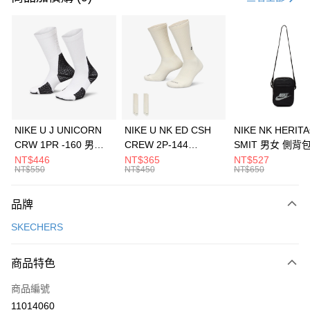
信用卡分期付款
3 期 0 利率 每期
NT$796
21家銀行
合作金庫商業銀行
第一商業銀行
LINE Pay
華南商業銀行
彰化商業銀行
Apple Pay
上海商業儲蓄銀行
台北富邦商業銀行
國泰世華商業銀行
兆豐國際商業銀行
悠遊付
臺灣中小企業銀行
台中商業銀行
NIKE U J UNICORN
NIKE U NK ED CSH
NIKE NK HERIT
匯豐（台灣）商業銀行
華泰商業銀行
CRW 1PR -160 男女
CREW 2P-144
SMIT 男女 側背
全盈+PAY
聯邦商業銀行
遠東國際商業銀行
中統襪 FZ3393100
EMBRDY 男女 短統襪
BA5871010
NT$446
NT$365
NT$527
元大商業銀行
永豐商業銀行
NT$550
NT$450
NT$650
AFTEE先享後付
FZ3073133
玉山商業銀行
星展（台灣）商業銀行
相關說明
台新國際商業銀行
中國信託商業銀行
品牌
【關於「AFTEE先享後付」】
台灣樂天信用卡公司
AFTEE先享後付是「在收到商品之後才付款」的支付方式。 讓您購物簡單
運送方式
SKECHERS
便利好安心！
１．簡單：不需註冊會員、不需綁卡、不需儲值。
7-11取貨(快速到店)
２．便利：只要手機號碼，簡訊認證，即可結帳。
商品特色
每筆NT$100，滿NT$1,500(含以上)免運費
３．安心：先確認商品／服務後，再付款。
商品編號
宅配
【「AFTEE先享後付」結帳流程】
１．於結帳方式選擇「AFTEE先享後付」後，將跳轉至「AFTEE先享後付」
11014060
每筆NT$100，滿NT$1,500(含以上)免運費