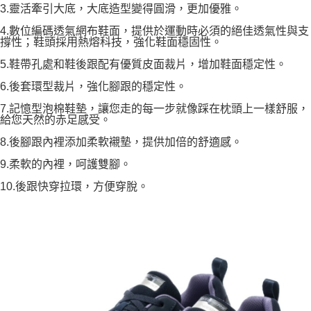
3.靈活牽引大底，大底造型變得圓滑，更加優雅。
4.數位編碼透氣網布鞋面，提供於運動時必須的絕佳透氣性與支
撐性；鞋頭採用熱熔科技，強化鞋面穩固性。
5.鞋帶孔處和鞋後跟配有優質皮面裁片，增加鞋面穩定性。
6.後套環型裁片，強化腳跟的穩定性。
7.記憶型泡棉鞋墊，讓您走的每一步就像踩在枕頭上一樣舒服，
給您天然的赤足感受。
8.後腳跟內裡添加柔軟襯墊，提供加倍的舒適感。
9.柔軟的內裡，呵護雙腳。
10.後跟快穿拉環，方便穿脫。