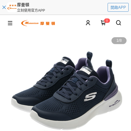
摩曼頓
開啟APP
立刻使用官方APP
0
1
/
8