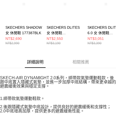
SKECHERS SHADOW
SKECHERS DLITES
SKECHERS DLI
女 休閒鞋 177387BLK
女 休閒鞋
6.0 女 休閒鞋
150537WBKNT
150704BBK
NT$2,690
NT$2,550
NT$3,051
NT$2,990
NT$3,190
NT$3,390
詳細說明
相關推薦
SKECH-AIR DYNAMIGHT 2.0系列，綁帶款氣墊運動鞋款，後
跟中底置入隱藏式氣墊，並進一步加厚中底結構，帶來更卓越的
避震緩衝效果與穩定支撐。
1.綁帶款氣墊運動鞋款。
2.後跟隱藏式氣墊中底設計，提供良好的避震緩衝和支撐性；
2.0中底增高加厚，提供更多的避震緩衝性能。