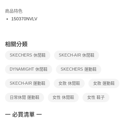
結帳頁面，進行簡訊認證並確認金額後，即可完成結帳。
２．訂單成立數日內，您將收到繳費通知簡訊。
商品特色
付款後門市自取
３．收到繳費通知簡訊後14天內，點擊此簡訊中的連結，可透過四大超商／
150370NVLV
每筆NT$100，滿NT$1,500(含以上)免運費
ATM／網路銀行／等多元方式進行付款，方視為交易完成。
※ 請注意：結帳手續完成當下不需立刻繳費，但若您需要取消訂單，請聯絡
購買商品的店家。未經商家同意取消之訂單仍視為有效，需透過AFTEE先享
後付繳納相關費用。
※ 交易是否成功請以「AFTEE先享後付 」之結帳頁面顯示為準，若有關於
相關分類
是否繳費成功／繳費後需取消欲退款等相關疑問，請聯繫「AFTEE先享後付
客戶支援中心」
https://netprotections.freshdesk.com/support/home
SKECHERS 休閒鞋
SKECH-AIR 休閒鞋
【注意事項】
DYNAMIGHT 休閒鞋
SKECHERS 運動鞋
１．透過由恩沛科技股份有限公司提供之「AFTEE先享後付」服務完成之交
易，需依本服務之必要範圍內提供個人資料，並將交易相關給付款項請求債
權轉讓予恩沛科技股份有限公司。
SKECH-AIR 運動鞋
女款 休閒鞋
女款 運動鞋
２．關於個人資料處理事宜，請瀏覽以下網址：
https://aftee.tw/terms/#terms3
日常休閒 運動鞋
女性 休閒鞋
女性 鞋子
３．未成年的使用者請事先徵得法定代理人或監護人之同意方可使用
「AFTEE先享後付」，若未經同意申辦者引起之損失，本公司不負相關責
任。
一 必買清單 一
４．使用「AFTEE先享後付」時，將依據個別帳號之用戶狀況，依本公司即
時審查核予不同之上限額度；若仍有額度不足之情形，本公司將視審查結果
請求用戶進行身份認證。
５．嚴禁一人註冊多個帳號或使用他人資訊註冊。若發現惡意使用之情形，
恩沛科技股份有限公司將有權停止該用戶之使用額度並採取法律行動。