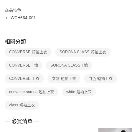
結帳頁面，進行簡訊認證並確認金額後，即可完成結帳。
２．訂單成立數日內，您將收到繳費通知簡訊。
商品特色
付款後門市自取
３．收到繳費通知簡訊後14天內，點擊此簡訊中的連結，可透過四大超商／
WCH664-001
每筆NT$100，滿NT$1,500(含以上)免運費
ATM／網路銀行／等多元方式進行付款，方視為交易完成。
※ 請注意：結帳手續完成當下不需立刻繳費，但若您需要取消訂單，請聯絡
購買商品的店家。未經商家同意取消之訂單仍視為有效，需透過AFTEE先享
後付繳納相關費用。
※ 交易是否成功請以「AFTEE先享後付 」之結帳頁面顯示為準，若有關於
相關分類
是否繳費成功／繳費後需取消欲退款等相關疑問，請聯繫「AFTEE先享後付
客戶支援中心」
https://netprotections.freshdesk.com/support/home
CONVERSE 短袖上衣
SORONA CLASS 短袖上衣
【注意事項】
CONVERSE T恤
SORONA CLASS T恤
１．透過由恩沛科技股份有限公司提供之「AFTEE先享後付」服務完成之交
易，需依本服務之必要範圍內提供個人資料，並將交易相關給付款項請求債
權轉讓予恩沛科技股份有限公司。
CONVERSE 上衣
女款 短袖上衣
白色 短袖上衣
２．關於個人資料處理事宜，請瀏覽以下網址：
https://aftee.tw/terms/#terms3
converse sorona 短袖上衣
white 短袖上衣
３．未成年的使用者請事先徵得法定代理人或監護人之同意方可使用
「AFTEE先享後付」，若未經同意申辦者引起之損失，本公司不負相關責
任。
class 短袖上衣
４．使用「AFTEE先享後付」時，將依據個別帳號之用戶狀況，依本公司即
時審查核予不同之上限額度；若仍有額度不足之情形，本公司將視審查結果
請求用戶進行身份認證。
一 必買清單 一
５．嚴禁一人註冊多個帳號或使用他人資訊註冊。若發現惡意使用之情形，
恩沛科技股份有限公司將有權停止該用戶之使用額度並採取法律行動。