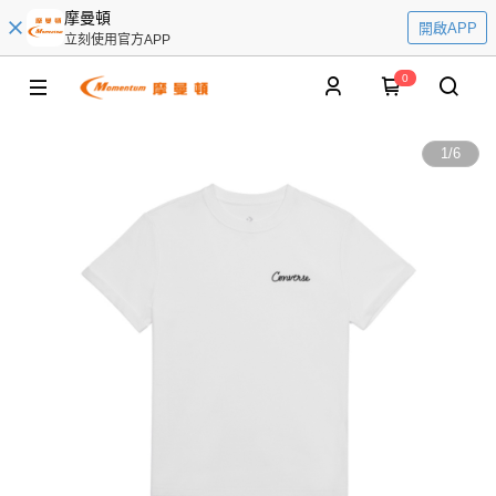
摩曼頓
開啟APP
立刻使用官方APP
0
1
/
6