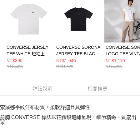
CONVERSE JERSEY
CONVERSE SORONA
CONVERSE SO
TEE WHITE 短袖上衣
JERSEY TEE BLACK
LOGO TEE VIN
男 白色 MCH689-001
男 短袖上衣 MCH600-
WHITE 男女 短
NT$890
NT$1,040
NT$1,110
NT$1,290
NT$1,490
NT$1,390
023
UCJ782-W70
詳細說明
相關推薦
索羅娜平紋汗布材質，柔軟舒適且具彈性
前胸 CONVERSE 標誌以花體鎖鏈繡呈現，細節精緻、質感出
眾