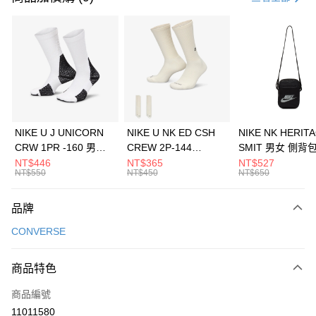
信用卡分期付款
3 期 0 利率 每期
NT$430
21家銀行
合作金庫商業銀行
第一商業銀行
LINE Pay
華南商業銀行
彰化商業銀行
Apple Pay
上海商業儲蓄銀行
台北富邦商業銀行
國泰世華商業銀行
兆豐國際商業銀行
悠遊付
臺灣中小企業銀行
台中商業銀行
NIKE U J UNICORN
NIKE U NK ED CSH
NIKE NK HERIT
匯豐（台灣）商業銀行
華泰商業銀行
CRW 1PR -160 男女
CREW 2P-144
SMIT 男女 側背
全盈+PAY
聯邦商業銀行
遠東國際商業銀行
中統襪 FZ3393100
EMBRDY 男女 短統襪
BA5871010
NT$446
NT$365
NT$527
元大商業銀行
永豐商業銀行
NT$550
NT$450
NT$650
AFTEE先享後付
FZ3073133
玉山商業銀行
星展（台灣）商業銀行
相關說明
台新國際商業銀行
中國信託商業銀行
品牌
【關於「AFTEE先享後付」】
台灣樂天信用卡公司
AFTEE先享後付是「在收到商品之後才付款」的支付方式。 讓您購物簡單
運送方式
CONVERSE
便利好安心！
１．簡單：不需註冊會員、不需綁卡、不需儲值。
7-11取貨(快速到店)
２．便利：只要手機號碼，簡訊認證，即可結帳。
商品特色
每筆NT$100，滿NT$1,500(含以上)免運費
３．安心：先確認商品／服務後，再付款。
商品編號
宅配
【「AFTEE先享後付」結帳流程】
１．於結帳方式選擇「AFTEE先享後付」後，將跳轉至「AFTEE先享後付」
11011580
每筆NT$100，滿NT$1,500(含以上)免運費