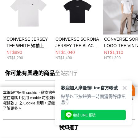
CONVERSE JERSEY
CONVERSE SORONA
CONVERSE SO
TEE WHITE 短袖上衣
JERSEY TEE BLACK
LOGO TEE VIN
男 白色 MCH689-001
男 短袖上衣 MCH600-
WHITE 男女 短
NT$890
NT$1,040
NT$1,110
NT$1,290
NT$1,490
NT$1,390
023
UCJ782-W70
你可能有興趣的商品
全站排行
歡迎加入摩曼頓Line官方帳號
本網站中使用 cookie，欲查詢有關本網站使用 cookie 方式之詳情，及若您不希
點擊以下按鈕第一時間獲得好康訊
熱門標籤
望在電腦上使用 cookie 時應如何變更電腦的 cookie 設定，請參閱本網站「
隱私
息👇
權條款
」之 Cookie 聲明。您繼續使用本網站即表示您同意本公司得按本網站使
用條款之 Cookie 聲明使用 cookie。
了解更多 >
連結 LINE 帳號
我知道了