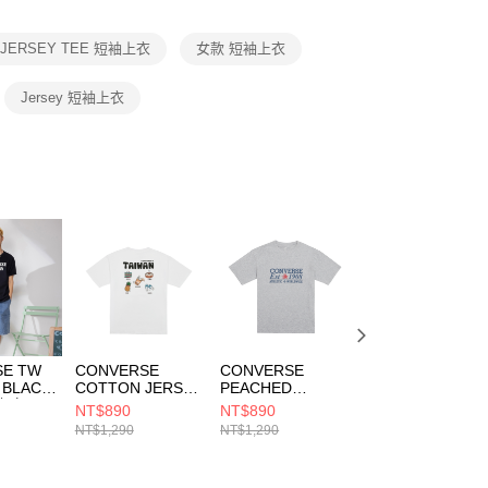
項】
恩沛科技股份有限公司提供之「AFTEE先享後付」服務完成之
B JERSEY TEE 短袖上衣
女款 短袖上衣
依本服務之必要範圍內提供個人資料，並將交易相關給付款項請
讓予恩沛科技股份有限公司。
個人資料處理事宜，請瀏覽以下網址：
Jersey 短袖上衣
ee.tw/terms/#terms3
年的使用者請事先徵得法定代理人或監護人之同意方可使用
E先享後付」，若未經同意申辦者引起之損失，本公司不負相關責
AFTEE先享後付」時，將依據個別帳號之用戶狀況，依本公司
核予不同之上限額度；若仍有額度不足之情形，本公司將視審查
用戶進行身份認證。
一人註冊多個帳號或使用他人資訊註冊。若發現惡意使用之情
科技股份有限公司將有權停止該用戶之使用額度並採取法律行
SE TW
CONVERSE
CONVERSE
CONVERSE
 BLACK
COTTON JERSEY
PEACHED
COTTON JERSE
上衣
CITY TEE WHITE
COTTON JERSEY
CITY TEE WHITE
NT$890
NT$890
NT$1,030
23
短袖上衣 男 白色
TEE GREY
男 短袖上衣
NT$1,290
NT$1,290
NT$1,290
MCH652-001
MELANGE 短袖上
MCH647-001
衣 男 灰色
MCH687-GHG