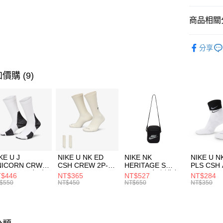
匯豐（
全盈+PAY
聯邦商
商品相關分
元大商
AFTEE先
玉山商
品牌
Co
相關說明
分享
台新國
【關於「A
女性商品
台灣樂
AFTEE
便利好安
運動類型
運送方式
價購 (9)
１．簡單
２．便利
促銷活動
7-11取貨
３．安心
每筆NT$1
【「AFT
宅配
１．於結帳
付」結帳
每筆NT$1
２．訂單
３．收到繳
付款後門
KE U J
NIKE U NK ED
NIKE NK
NIKE U N
／ATM／
NICORN CRW
CSH CREW 2P-
HERITAGE S
PLS CSH 
每筆NT$1
※ 請注意
R -160 男女 中
144 EMBRDY 男
SMIT 男女 側背包
144 DBL
$446
NT$365
NT$527
NT$284
絡購買商品
襪 FZ3393100
女 短統襪
BA5871010
襪 DH405
$550
NT$450
NT$650
NT$350
先享後付
FZ3073133
※ 交易是
是否繳費成
付客戶支