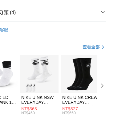
台灣）商業銀行
華泰商業銀行
業銀行
遠東國際商業銀行
類 (4)
業銀行
永豐商業銀行
享後付
業銀行
星展（台灣）商業銀行
nverse
服飾
客服
際商業銀行
中國信託商業銀行
FTEE先享後付」】
上衣
短袖上衣
天信用卡公司
先享後付是「在收到商品之後才付款」的支付方式。 讓您購物簡單
心！
休閒戶外
服飾
查看全部
：不需註冊會員、不需綁卡、不需儲值。
：只要手機號碼，簡訊認證，即可結帳。
清爽穿搭｜短袖上衣4折起
(快速到店)
：先確認商品／服務後，再付款。
00，滿NT$1,500(含以上)免運費
EE先享後付」結帳流程】
方式選擇「AFTEE先享後付」後，將跳轉至「AFTEE先享後
頁面，進行簡訊認證並確認金額後，即可完成結帳。
00，滿NT$1,500(含以上)免運費
成立數日內，您將收到繳費通知簡訊。
費通知簡訊後14天內，點擊此簡訊中的連結，可透過四大超商
市自取
K ED
NIKE U NK NSW
NIKE U NK CREW
NIKE U NK
網路銀行／等多元方式進行付款，方視為交易完成。
ANK 1P
EVERYDAY
EVERYDAY
EVERYDAY LTW
00，滿NT$1,500(含以上)免運費
：結帳手續完成當下不需立刻繳費，但若您需要取消訂單，請聯
 男 中統
ESSENTIAL CR
BBALL 3PR 男女
ANKLE 3PR 男女
NT$365
NT$527
NT$365
的店家。未經商家同意取消之訂單仍視為有效，需透過AFTEE
8104
男女 短統襪
長統襪
踝襪 SX7677010
NT$450
NT$650
NT$450
繳納相關費用。
DX5089103
DA2123010
否成功請以「AFTEE先享後付 」之結帳頁面顯示為準，若有關於
功／繳費後需取消欲退款等相關疑問，請聯繫「AFTEE先享後
援中心」
https://netprotections.freshdesk.com/support/home