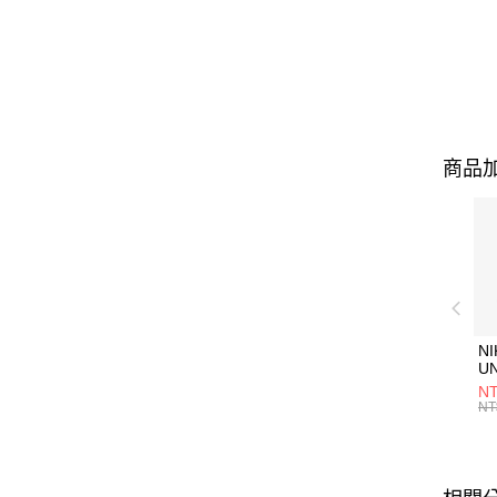
商品加
NI
U
1P
NT
統
NT