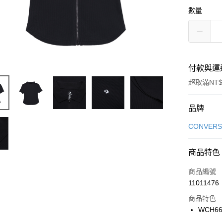
數量
付款與運
超取滿NT$
付款方式
品牌
信用卡一
CONVERS
信用卡分
商品特色
3 期 
商品編號
合作金
LINE Pay
11011476
華南商
Apple Pay
上海商
商品特色
國泰世
WCH66
悠遊付
臺灣中