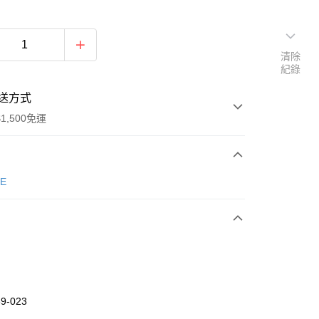
清除
紀錄
送方式
1,500免運
次付款
E
期付款
0 利率 每期
NT$430
21家銀行
庫商業銀行
第一商業銀行
業銀行
彰化商業銀行
業儲蓄銀行
台北富邦商業銀行
華商業銀行
兆豐國際商業銀行
9-023
小企業銀行
台中商業銀行