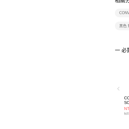
相關
CON
黑色
一 必
C
S
T
NT
袖
NT
02