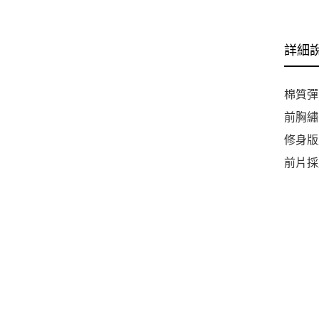
詳細
棉質彈
前胸繡
修身版
前片採