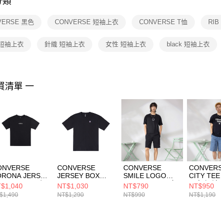
分類
【注意事
１．透過由
VERSE 黑色
CONVERSE 短袖上衣
CONVERSE T恤
RI
交易，需
求債權轉
２．關於
 短袖上衣
針織 短袖上衣
女性 短袖上衣
black 短袖上衣
https://aft
３．未成
「AFTE
任。
買清單 一
４．使用「
即時審查
結果請求
５．嚴禁
形，恩沛
動。
ONVERSE
CONVERSE
CONVERSE
CONVER
ORONA JERSEY
JERSEY BOX
SMILE LOGO
CITY TEE
EE BLACK 男 短
LOGO PATCH SS
TEE BLACK 男女
男女 短袖
$1,040
NT$1,030
NT$790
NT$950
上衣 MCH600-
TEE BLACK 男女
短袖上衣 UCJ688-
UCJ766-0
$1,490
NT$1,290
NT$990
NT$1,190
3
短袖上衣 UCJ437-
023
023