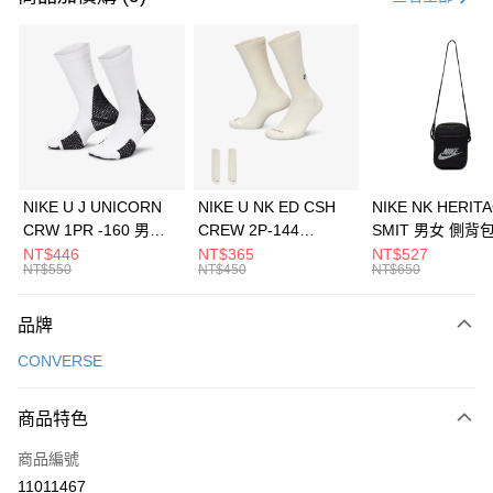
信用卡分期付款
3 期 0 利率 每期
NT$730
21家銀行
合作金庫商業銀行
第一商業銀行
LINE Pay
華南商業銀行
彰化商業銀行
Apple Pay
上海商業儲蓄銀行
台北富邦商業銀行
國泰世華商業銀行
兆豐國際商業銀行
悠遊付
臺灣中小企業銀行
台中商業銀行
NIKE U J UNICORN
NIKE U NK ED CSH
NIKE NK HERIT
匯豐（台灣）商業銀行
華泰商業銀行
CRW 1PR -160 男女
CREW 2P-144
SMIT 男女 側背
全盈+PAY
聯邦商業銀行
遠東國際商業銀行
中統襪 FZ3393100
EMBRDY 男女 短統襪
BA5871010
NT$446
NT$365
NT$527
元大商業銀行
永豐商業銀行
NT$550
NT$450
NT$650
AFTEE先享後付
FZ3073133
玉山商業銀行
星展（台灣）商業銀行
相關說明
台新國際商業銀行
中國信託商業銀行
品牌
【關於「AFTEE先享後付」】
台灣樂天信用卡公司
AFTEE先享後付是「在收到商品之後才付款」的支付方式。 讓您購物簡單
運送方式
CONVERSE
便利好安心！
１．簡單：不需註冊會員、不需綁卡、不需儲值。
7-11取貨(快速到店)
２．便利：只要手機號碼，簡訊認證，即可結帳。
商品特色
每筆NT$100，滿NT$1,500(含以上)免運費
３．安心：先確認商品／服務後，再付款。
商品編號
宅配
【「AFTEE先享後付」結帳流程】
１．於結帳方式選擇「AFTEE先享後付」後，將跳轉至「AFTEE先享後付」
11011467
每筆NT$100，滿NT$1,500(含以上)免運費