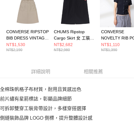
CONVERSE RIPSTOP
CHUMS Ripstop
CONVERSE
BIB DRESS VINTAGE
Cargo Skirt 女 工裝長
NOVELTY RIB P
CARGO 吊帶裙 女 卡
裙 黑色
TOTAL ECLIPSE
NT$1,530
NT$2,682
NT$1,110
NT$2,190
NT$2,980
NT$1,390
其色 WCH677-X9V
CH181386K001
短袖上衣 WCJ774
GHM
詳細說明
相關推薦
全棉珠帆格子布材質，耐用且質感出色
前片繡有星箭標誌，彰顯品牌細節
可拆卸雙穿工裝背帶設計，多樣穿搭選擇
側縫裝飾品牌 LOGO 側標，提升整體設計感