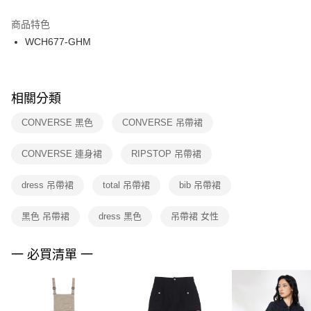
結帳頁面，進行簡訊認證並確認金額後，即可完成結帳。
２．訂單成立數日內，您將收到繳費通知簡訊。
商品特色
付款後門市自取
３．收到繳費通知簡訊後14天內，點擊此簡訊中的連結，可透過四大超商／
WCH677-GHM
每筆NT$100，滿NT$1,500(含以上)免運費
ATM／網路銀行／等多元方式進行付款，方視為交易完成。
※ 請注意：結帳手續完成當下不需立刻繳費，但若您需要取消訂單，請聯絡
購買商品的店家。未經商家同意取消之訂單仍視為有效，需透過AFTEE先享
後付繳納相關費用。
※ 交易是否成功請以「AFTEE先享後付 」之結帳頁面顯示為準，若有關於
相關分類
是否繳費成功／繳費後需取消欲退款等相關疑問，請聯繫「AFTEE先享後付
客戶支援中心」
https://netprotections.freshdesk.com/support/home
CONVERSE 黑色
CONVERSE 吊帶裙
【注意事項】
CONVERSE 連身裙
RIPSTOP 吊帶裙
１．透過由恩沛科技股份有限公司提供之「AFTEE先享後付」服務完成之交
易，需依本服務之必要範圍內提供個人資料，並將交易相關給付款項請求債
權轉讓予恩沛科技股份有限公司。
dress 吊帶裙
total 吊帶裙
bib 吊帶裙
２．關於個人資料處理事宜，請瀏覽以下網址：
https://aftee.tw/terms/#terms3
黑色 吊帶裙
dress 黑色
吊帶裙 女性
３．未成年的使用者請事先徵得法定代理人或監護人之同意方可使用
「AFTEE先享後付」，若未經同意申辦者引起之損失，本公司不負相關責
任。
一 必買清單 一
４．使用「AFTEE先享後付」時，將依據個別帳號之用戶狀況，依本公司即
時審查核予不同之上限額度；若仍有額度不足之情形，本公司將視審查結果
請求用戶進行身份認證。
５．嚴禁一人註冊多個帳號或使用他人資訊註冊。若發現惡意使用之情形，
恩沛科技股份有限公司將有權停止該用戶之使用額度並採取法律行動。