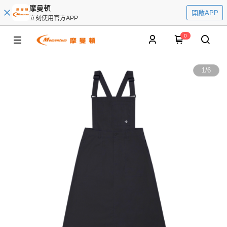
摩曼頓
開啟APP
立刻使用官方APP
0
1
/
6