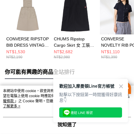
CONVERSE RIPSTOP
CHUMS Ripstop
CONVERSE
BIB DRESS VINTAGE
Cargo Skirt 女 工裝長
NOVELTY RIB P
CARGO 吊帶裙 女 卡
裙 黑色
TOTAL ECLIPSE
NT$1,530
NT$2,682
NT$1,110
NT$2,190
NT$2,980
NT$1,390
其色 WCH677-X9V
CH181386K001
短袖上衣 WCJ774
GHM
你可能有興趣的商品
全站排行
歡迎加入摩曼頓Line官方帳號
本網站中使用 cookie，欲查詢有關本網站使用 cookie 方式之詳情，及若您不希
點擊以下按鈕第一時間獲得好康訊
熱門標籤
望在電腦上使用 cookie 時應如何變更電腦的 cookie 設定，請參閱本網站「
隱私
息👇
權條款
」之 Cookie 聲明。您繼續使用本網站即表示您同意本公司得按本網站使
用條款之 Cookie 聲明使用 cookie。
了解更多 >
連結 LINE 帳號
我知道了