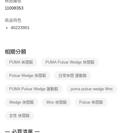
商品編號
宅配
【「AFTEE先享後付」結帳流程】
１．於結帳方式選擇「AFTEE先享後付」後，將跳轉至「AFTEE先享後付」
11008353
每筆NT$100，滿NT$1,500(含以上)免運費
結帳頁面，進行簡訊認證並確認金額後，即可完成結帳。
２．訂單成立數日內，您將收到繳費通知簡訊。
商品特色
付款後門市自取
３．收到繳費通知簡訊後14天內，點擊此簡訊中的連結，可透過四大超商／
40223901
每筆NT$100，滿NT$1,500(含以上)免運費
ATM／網路銀行／等多元方式進行付款，方視為交易完成。
※ 請注意：結帳手續完成當下不需立刻繳費，但若您需要取消訂單，請聯絡
購買商品的店家。未經商家同意取消之訂單仍視為有效，需透過AFTEE先享
後付繳納相關費用。
※ 交易是否成功請以「AFTEE先享後付 」之結帳頁面顯示為準，若有關於
相關分類
是否繳費成功／繳費後需取消欲退款等相關疑問，請聯繫「AFTEE先享後付
客戶支援中心」
https://netprotections.freshdesk.com/support/home
PUMA 休閒鞋
PUMA Pulsar Wedge 休閒鞋
【注意事項】
Pulsar Wedge 休閒鞋
日常休閒 運動鞋
１．透過由恩沛科技股份有限公司提供之「AFTEE先享後付」服務完成之交
易，需依本服務之必要範圍內提供個人資料，並將交易相關給付款項請求債
權轉讓予恩沛科技股份有限公司。
PUMA Pulsar Wedge 運動鞋
puma pulsar wedge Wns
２．關於個人資料處理事宜，請瀏覽以下網址：
https://aftee.tw/terms/#terms3
Wedge 休閒鞋
Wns 休閒鞋
Pulsar 休閒鞋
３．未成年的使用者請事先徵得法定代理人或監護人之同意方可使用
「AFTEE先享後付」，若未經同意申辦者引起之損失，本公司不負相關責
任。
女性 休閒鞋
４．使用「AFTEE先享後付」時，將依據個別帳號之用戶狀況，依本公司即
時審查核予不同之上限額度；若仍有額度不足之情形，本公司將視審查結果
請求用戶進行身份認證。
一 必買清單 一