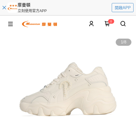
摩曼頓
開啟APP
立刻使用官方APP
0
1
/
8