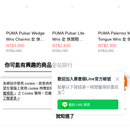
PUMA Pulsar Wedge
PUMA Pulsar Lite
PUMA Palermo 
Wns Charms 女 休閒
Wns 女 休閒鞋
Tongue Wns 女
鞋 40097301
40185803
鞋 40167901
NT$3,000
NT$2,650
NT$2,300
NT$4,280
NT$3,780
NT$3,280
你可能有興趣的商品
全站排行
歡迎加入摩曼頓Line官方帳號
本網站中使用 cookie，欲查詢有關本網站使用 cookie 方式之詳情，及若您不希
點擊以下按鈕第一時間獲得好康訊
熱門標籤
望在電腦上使用 cookie 時應如何變更電腦的 cookie 設定，請參閱本網站「
隱私
息👇
權條款
」之 Cookie 聲明。您繼續使用本網站即表示您同意本公司得按本網站使
用條款之 Cookie 聲明使用 cookie。
了解更多 >
連結 LINE 帳號
我知道了