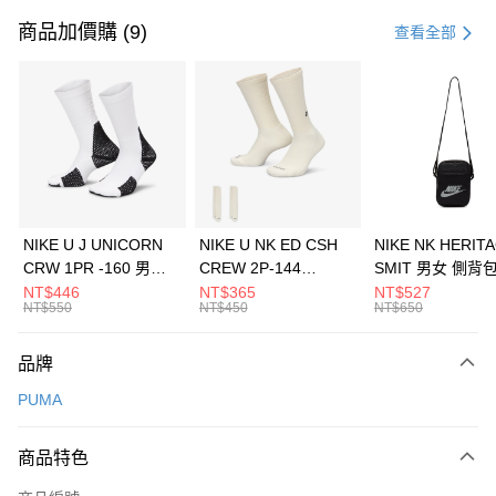
信用卡一次付款
商品加價購 (9)
查看全部
信用卡分期付款
3 期 0 利率 每期
NT$1,426
21家銀行
合作金庫商業銀行
第一商業銀行
LINE Pay
華南商業銀行
彰化商業銀行
Apple Pay
上海商業儲蓄銀行
台北富邦商業銀行
國泰世華商業銀行
兆豐國際商業銀行
悠遊付
臺灣中小企業銀行
台中商業銀行
NIKE U J UNICORN
NIKE U NK ED CSH
NIKE NK HERIT
匯豐（台灣）商業銀行
華泰商業銀行
CRW 1PR -160 男女
CREW 2P-144
SMIT 男女 側背
全盈+PAY
聯邦商業銀行
遠東國際商業銀行
中統襪 FZ3393100
EMBRDY 男女 短統襪
BA5871010
NT$446
NT$365
NT$527
元大商業銀行
永豐商業銀行
NT$550
NT$450
NT$650
AFTEE先享後付
FZ3073133
玉山商業銀行
星展（台灣）商業銀行
相關說明
台新國際商業銀行
中國信託商業銀行
品牌
【關於「AFTEE先享後付」】
台灣樂天信用卡公司
AFTEE先享後付是「在收到商品之後才付款」的支付方式。 讓您購物簡單
運送方式
PUMA
便利好安心！
１．簡單：不需註冊會員、不需綁卡、不需儲值。
7-11取貨(快速到店)
２．便利：只要手機號碼，簡訊認證，即可結帳。
商品特色
每筆NT$100，滿NT$1,500(含以上)免運費
３．安心：先確認商品／服務後，再付款。