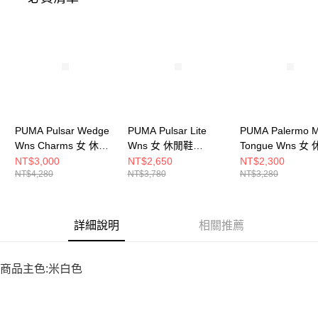
５．嚴禁一人註冊多個帳號或使用他人資訊註冊。若發現惡意使用之情形，
恩沛科技股份有限公司將有權停止該用戶之使用額度並採取法律行動。
PUMA Pulsar Wedge
PUMA Pulsar Lite
PUMA Palermo 
Wns Charms 女 休閒
Wns 女 休閒鞋
Tongue Wns 女
鞋 40097301
40185803
鞋 40167901
NT$3,000
NT$2,650
NT$2,300
NT$4,280
NT$3,780
NT$3,280
詳細說明
相關推薦
商品主色:米白色