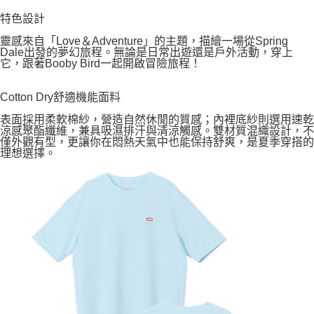
特色設計
靈感來自「Love＆Adventure」的主題，描繪一場從Spring
Dale出發的夢幻旅程。無論是日常出遊還是戶外活動，穿上
它，跟著Booby Bird一起開啟冒險旅程！
Cotton Dry舒適機能面料
表面採用柔軟棉紗，營造自然休閒的質感；內裡底紗則選用速乾
涼感聚酯纖維，兼具吸濕排汗與清涼觸感。雙材質混織設計，不
僅外觀有型，更讓你在悶熱天氣中也能保持舒爽，是夏季穿搭的
理想選擇。