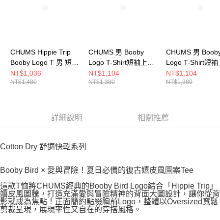
CHUMS Hippie Trip
CHUMS 男 Booby
CHUMS 男 Boob
Booby Logo T 男 短袖
Logo T-Shirt短袖上衣
Logo T-Shirt短
上衣 米灰色
CH012279R018
CH012279Z358
NT$1,036
NT$1,104
NT$1,104
NT$1,480
NT$1,380
NT$1,380
CH012783G057
詳細說明
相關推薦
Cotton Dry 舒適快乾系列
Booby Bird × 愛與冒險！夏日必備的復古嬉皮風圖案Tee
這款T恤將CHUMS經典的Booby Bird Logo結合「Hippie Trip」
嬉皮風圖騰，打造充滿愛與冒險精神的背面大圖設計，讓你從背
影就成為焦點！正面簡約點綴胸前Logo，整體以Oversized寬鬆
剪裁呈現，展現率性又自在的穿搭風格。