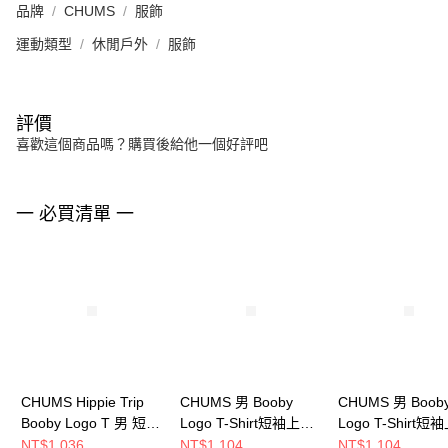
品牌
CHUMS
服飾
運動類型
休閒戶外
服飾
評價
喜歡這個商品嗎？購買後給他一個好評吧
一 必買清單 一
CHUMS Hippie Trip
CHUMS 男 Booby
CHUMS 男 Boob
Booby Logo T 男 短袖
Logo T-Shirt短袖上衣
Logo T-Shirt短
上衣 米灰色
CH012279R018
CH012279Z358
NT$1,036
NT$1,104
NT$1,104