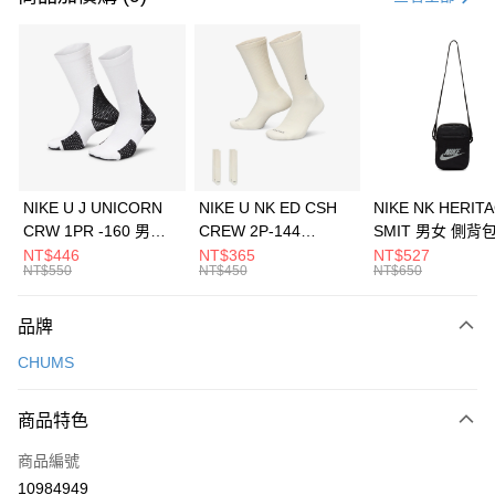
信用卡分期付款
3 期 0 利率 每期
NT$493
21家銀行
合作金庫商業銀行
第一商業銀行
LINE Pay
華南商業銀行
彰化商業銀行
Apple Pay
上海商業儲蓄銀行
台北富邦商業銀行
國泰世華商業銀行
兆豐國際商業銀行
悠遊付
臺灣中小企業銀行
台中商業銀行
NIKE U J UNICORN
NIKE U NK ED CSH
NIKE NK HERIT
匯豐（台灣）商業銀行
華泰商業銀行
CRW 1PR -160 男女
CREW 2P-144
SMIT 男女 側背
全盈+PAY
聯邦商業銀行
遠東國際商業銀行
中統襪 FZ3393100
EMBRDY 男女 短統襪
BA5871010
NT$446
NT$365
NT$527
元大商業銀行
永豐商業銀行
NT$550
NT$450
NT$650
AFTEE先享後付
FZ3073133
玉山商業銀行
星展（台灣）商業銀行
相關說明
台新國際商業銀行
中國信託商業銀行
品牌
【關於「AFTEE先享後付」】
台灣樂天信用卡公司
AFTEE先享後付是「在收到商品之後才付款」的支付方式。 讓您購物簡單
運送方式
CHUMS
便利好安心！
１．簡單：不需註冊會員、不需綁卡、不需儲值。
7-11取貨(快速到店)
２．便利：只要手機號碼，簡訊認證，即可結帳。
商品特色
每筆NT$100，滿NT$1,500(含以上)免運費
３．安心：先確認商品／服務後，再付款。
商品編號
宅配
【「AFTEE先享後付」結帳流程】
１．於結帳方式選擇「AFTEE先享後付」後，將跳轉至「AFTEE先享後付」
10984949
每筆NT$100，滿NT$1,500(含以上)免運費