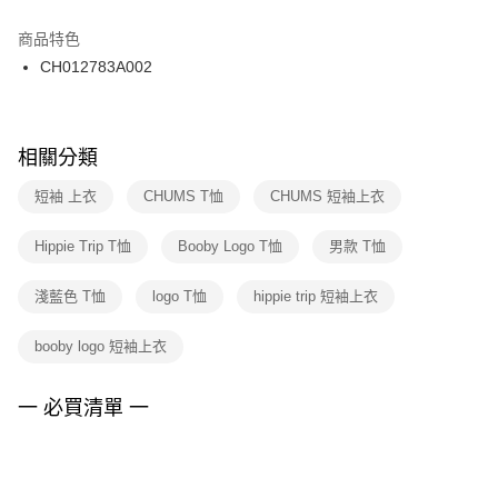
結帳頁面，進行簡訊認證並確認金額後，即可完成結帳。
２．訂單成立數日內，您將收到繳費通知簡訊。
商品特色
付款後門市自取
３．收到繳費通知簡訊後14天內，點擊此簡訊中的連結，可透過四大超商／
CH012783A002
每筆NT$100，滿NT$1,500(含以上)免運費
ATM／網路銀行／等多元方式進行付款，方視為交易完成。
※ 請注意：結帳手續完成當下不需立刻繳費，但若您需要取消訂單，請聯絡
購買商品的店家。未經商家同意取消之訂單仍視為有效，需透過AFTEE先享
後付繳納相關費用。
※ 交易是否成功請以「AFTEE先享後付 」之結帳頁面顯示為準，若有關於
相關分類
是否繳費成功／繳費後需取消欲退款等相關疑問，請聯繫「AFTEE先享後付
客戶支援中心」
https://netprotections.freshdesk.com/support/home
短袖 上衣
CHUMS T恤
CHUMS 短袖上衣
【注意事項】
Hippie Trip T恤
Booby Logo T恤
男款 T恤
１．透過由恩沛科技股份有限公司提供之「AFTEE先享後付」服務完成之交
易，需依本服務之必要範圍內提供個人資料，並將交易相關給付款項請求債
權轉讓予恩沛科技股份有限公司。
淺藍色 T恤
logo T恤
hippie trip 短袖上衣
２．關於個人資料處理事宜，請瀏覽以下網址：
https://aftee.tw/terms/#terms3
booby logo 短袖上衣
３．未成年的使用者請事先徵得法定代理人或監護人之同意方可使用
「AFTEE先享後付」，若未經同意申辦者引起之損失，本公司不負相關責
任。
一 必買清單 一
４．使用「AFTEE先享後付」時，將依據個別帳號之用戶狀況，依本公司即
時審查核予不同之上限額度；若仍有額度不足之情形，本公司將視審查結果
請求用戶進行身份認證。
５．嚴禁一人註冊多個帳號或使用他人資訊註冊。若發現惡意使用之情形，
恩沛科技股份有限公司將有權停止該用戶之使用額度並採取法律行動。