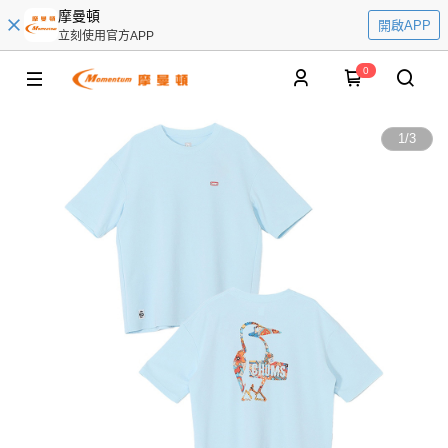
摩曼頓
開啟APP
立刻使用官方APP
0
1
/
3