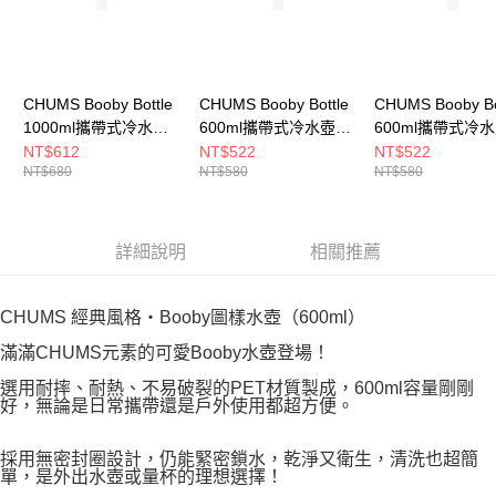
CHUMS Booby Bottle
CHUMS Booby Bottle
CHUMS Booby Bo
1000ml攜帶式冷水壺
600ml攜帶式冷水壺
600ml攜帶式冷水
橘/淺藍
橘/萊姆
明/淺藍色
NT$612
NT$522
NT$522
NT$680
NT$580
NT$580
CH622125D027
CH622124D026
CH622124W111
詳細說明
相關推薦
CHUMS 經典風格・Booby圖樣水壺（600ml）
滿滿CHUMS元素的可愛Booby水壺登場！
選用耐摔、耐熱、不易破裂的PET材質製成，600ml容量剛剛
好，無論是日常攜帶還是戶外使用都超方便。
採用無密封圈設計，仍能緊密鎖水，乾淨又衛生，清洗也超簡
單，是外出水壺或量杯的理想選擇！