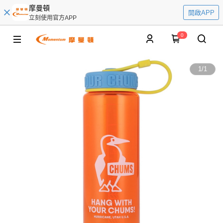
摩曼頓
開啟APP
立刻使用官方APP
0
1
/
1