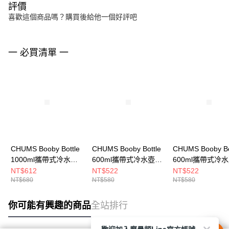
評價
喜歡這個商品嗎？購買後給他一個好評吧
一 必買清單 一
CHUMS Booby Bottle
CHUMS Booby Bottle
CHUMS Booby Bo
1000ml攜帶式冷水壺
600ml攜帶式冷水壺
600ml攜帶式冷水
橘/淺藍
橘/萊姆
明/淺藍色
NT$612
NT$522
NT$522
NT$680
NT$580
NT$580
CH622125D027
CH622124D026
CH622124W111
你可能有興趣的商品
全站排行