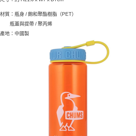
材質：瓶身 / 飽和聚酯樹脂（PET）
瓶蓋與提帶 / 聚丙烯
產地：中國製