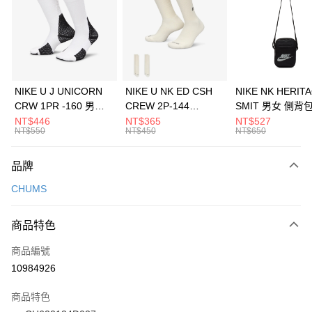
3 期 0 利率 每期
NT$193
21家銀行
合作金庫商業銀行
第一商業銀行
LINE Pay
華南商業銀行
彰化商業銀行
Apple Pay
上海商業儲蓄銀行
台北富邦商業銀行
國泰世華商業銀行
兆豐國際商業銀行
悠遊付
臺灣中小企業銀行
台中商業銀行
NIKE U J UNICORN
NIKE U NK ED CSH
NIKE NK HERIT
匯豐（台灣）商業銀行
華泰商業銀行
CRW 1PR -160 男女
CREW 2P-144
SMIT 男女 側背
全盈+PAY
聯邦商業銀行
遠東國際商業銀行
中統襪 FZ3393100
EMBRDY 男女 短統襪
BA5871010
NT$446
NT$365
NT$527
元大商業銀行
永豐商業銀行
NT$550
NT$450
NT$650
AFTEE先享後付
FZ3073133
玉山商業銀行
星展（台灣）商業銀行
相關說明
台新國際商業銀行
中國信託商業銀行
品牌
【關於「AFTEE先享後付」】
台灣樂天信用卡公司
AFTEE先享後付是「在收到商品之後才付款」的支付方式。 讓您購物簡單
運送方式
CHUMS
便利好安心！
１．簡單：不需註冊會員、不需綁卡、不需儲值。
7-11取貨(快速到店)
２．便利：只要手機號碼，簡訊認證，即可結帳。
商品特色
每筆NT$100，滿NT$1,500(含以上)免運費
３．安心：先確認商品／服務後，再付款。
商品編號
宅配
【「AFTEE先享後付」結帳流程】
１．於結帳方式選擇「AFTEE先享後付」後，將跳轉至「AFTEE先享後付」
10984926
每筆NT$100，滿NT$1,500(含以上)免運費
結帳頁面，進行簡訊認證並確認金額後，即可完成結帳。
２．訂單成立數日內，您將收到繳費通知簡訊。
商品特色
付款後門市自取
３．收到繳費通知簡訊後14天內，點擊此簡訊中的連結，可透過四大超商／