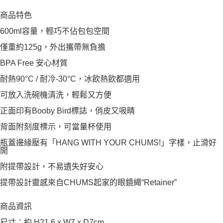
商品特色
600ml容量，輕巧不佔包包空間
僅重約125g，外出攜帶無負擔
BPA Free 安心材質
耐熱90°C / 耐冷-30°C，冰飲熱飲都適用
可放入洗碗機清洗，輕鬆又方便
正面印有Booby Bird標誌，俏皮又吸睛
背面附刻度標示，可當量杯使用
瓶蓋邊緣壓有「HANG WITH YOUR CHUMS!」字樣，止滑好
開
附提帶設計，不易遺失好安心
提帶設計靈感來自CHUMS起家的眼鏡繩“Retainer”
商品資訊
尺寸：約 H21.6 x W7 x D7cm