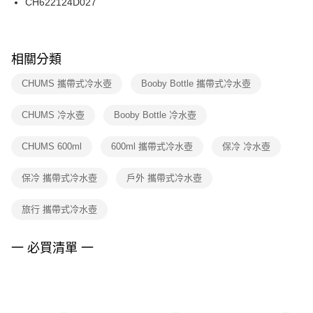
CH622124D027
每筆NT$100，滿NT$1,500(含以上)免運費
ATM／網路銀行／等多元方式進行付款，方視為交易完成。
※ 請注意：結帳手續完成當下不需立刻繳費，但若您需要取消訂單，請聯絡
購買商品的店家。未經商家同意取消之訂單仍視為有效，需透過AFTEE先享
後付繳納相關費用。
※ 交易是否成功請以「AFTEE先享後付 」之結帳頁面顯示為準，若有關於
相關分類
是否繳費成功／繳費後需取消欲退款等相關疑問，請聯繫「AFTEE先享後付
客戶支援中心」
https://netprotections.freshdesk.com/support/home
CHUMS 攜帶式冷水壺
Booby Bottle 攜帶式冷水壺
【注意事項】
CHUMS 冷水壺
Booby Bottle 冷水壺
１．透過由恩沛科技股份有限公司提供之「AFTEE先享後付」服務完成之交
易，需依本服務之必要範圍內提供個人資料，並將交易相關給付款項請求債
權轉讓予恩沛科技股份有限公司。
CHUMS 600ml
600ml 攜帶式冷水壺
保冷 冷水壺
２．關於個人資料處理事宜，請瀏覽以下網址：
https://aftee.tw/terms/#terms3
保冷 攜帶式冷水壺
戶外 攜帶式冷水壺
３．未成年的使用者請事先徵得法定代理人或監護人之同意方可使用
「AFTEE先享後付」，若未經同意申辦者引起之損失，本公司不負相關責
任。
旅行 攜帶式冷水壺
４．使用「AFTEE先享後付」時，將依據個別帳號之用戶狀況，依本公司即
時審查核予不同之上限額度；若仍有額度不足之情形，本公司將視審查結果
請求用戶進行身份認證。
一 必買清單 一
５．嚴禁一人註冊多個帳號或使用他人資訊註冊。若發現惡意使用之情形，
恩沛科技股份有限公司將有權停止該用戶之使用額度並採取法律行動。