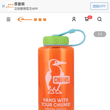
摩曼頓
開啟APP
立刻使用官方APP
0
1
/
1