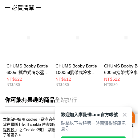
一 必買清單 一
CHUMS Booby Bottle
CHUMS Booby Bottle
CHUMS Booby Bo
600ml攜帶式冷水壺
1000ml攜帶式冷水壺
600ml攜帶式冷
橘/萊姆
橘/淺藍
橘/淺藍
NT$522
NT$612
NT$522
NT$580
NT$680
NT$580
CH622124D026
CH622125D027
CH622124D027
你可能有興趣的商品
全站排行
歡迎加入摩曼頓Line官方帳號
本網站中使用 cookie，欲查詢有關本網站使用 cookie 方式之詳情，及若您不希
點擊以下按鈕第一時間獲得好康訊
熱門標籤
望在電腦上使用 cookie 時應如何變更電腦的 cookie 設定，請參閱本網站「
隱私
息👇
權條款
」之 Cookie 聲明。您繼續使用本網站即表示您同意本公司得按本網站使
用條款之 Cookie 聲明使用 cookie。
了解更多 >