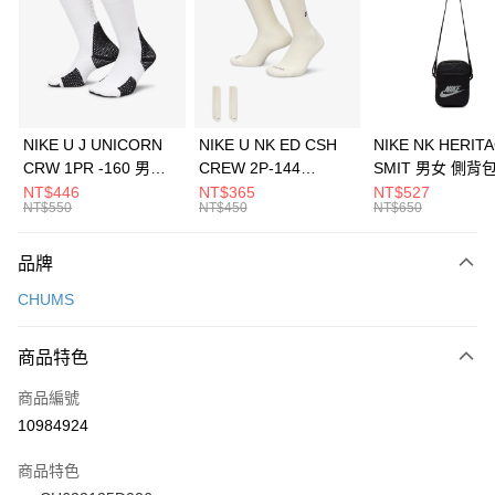
3 期 0 利率 每期
NT$226
21家銀行
合作金庫商業銀行
第一商業銀行
LINE Pay
華南商業銀行
彰化商業銀行
Apple Pay
上海商業儲蓄銀行
台北富邦商業銀行
國泰世華商業銀行
兆豐國際商業銀行
悠遊付
臺灣中小企業銀行
台中商業銀行
NIKE U J UNICORN
NIKE U NK ED CSH
NIKE NK HERIT
匯豐（台灣）商業銀行
華泰商業銀行
CRW 1PR -160 男女
CREW 2P-144
SMIT 男女 側背
全盈+PAY
聯邦商業銀行
遠東國際商業銀行
中統襪 FZ3393100
EMBRDY 男女 短統襪
BA5871010
NT$446
NT$365
NT$527
元大商業銀行
永豐商業銀行
NT$550
NT$450
NT$650
AFTEE先享後付
FZ3073133
玉山商業銀行
星展（台灣）商業銀行
相關說明
台新國際商業銀行
中國信託商業銀行
品牌
【關於「AFTEE先享後付」】
台灣樂天信用卡公司
AFTEE先享後付是「在收到商品之後才付款」的支付方式。 讓您購物簡單
運送方式
CHUMS
便利好安心！
１．簡單：不需註冊會員、不需綁卡、不需儲值。
7-11取貨(快速到店)
２．便利：只要手機號碼，簡訊認證，即可結帳。
商品特色
每筆NT$100，滿NT$1,500(含以上)免運費
３．安心：先確認商品／服務後，再付款。
商品編號
宅配
【「AFTEE先享後付」結帳流程】
１．於結帳方式選擇「AFTEE先享後付」後，將跳轉至「AFTEE先享後付」
10984924
每筆NT$100，滿NT$1,500(含以上)免運費
結帳頁面，進行簡訊認證並確認金額後，即可完成結帳。
２．訂單成立數日內，您將收到繳費通知簡訊。
商品特色
付款後門市自取
３．收到繳費通知簡訊後14天內，點擊此簡訊中的連結，可透過四大超商／