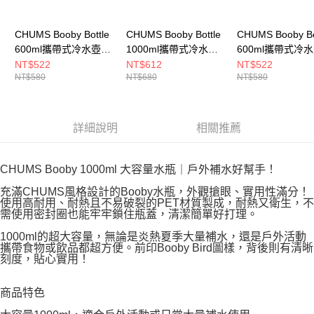
CHUMS Booby Bottle
CHUMS Booby Bottle
CHUMS Booby Bo
600ml攜帶式冷水壺
1000ml攜帶式冷水壺
600ml攜帶式冷
橘/萊姆
橘/淺藍
橘/淺藍
NT$522
NT$612
NT$522
NT$580
NT$680
NT$580
CH622124D026
CH622125D027
CH622124D027
詳細說明
相關推薦
CHUMS Booby 1000ml 大容量水瓶｜戶外補水好幫手！
充滿CHUMS風格設計的Booby水瓶，外觀搶眼、實用性滿分！
使用高耐用、耐熱且不易破裂的PET材質製成，耐熱又衛生，不
需使用密封圈也能牢牢鎖住瓶蓋，清潔簡單好打理。
1000ml的超大容量，無論是炎熱夏季大量補水，還是戶外活動
攜帶食物或飲品都超方便。前印Booby Bird圖樣，背後則有清晰
刻度，貼心實用！
商品特色