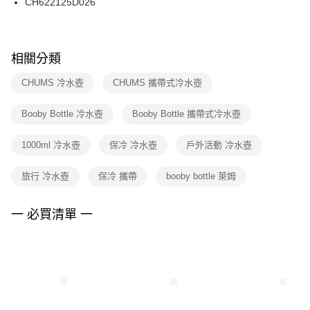
CH622125D026
每筆NT$100，滿NT$1,500(含以上)免運費
ATM／網路銀行／等多元方式進行付款，方視為交易完成。
※ 請注意：結帳手續完成當下不需立刻繳費，但若您需要取消訂單，請聯絡
購買商品的店家。未經商家同意取消之訂單仍視為有效，需透過AFTEE先享
後付繳納相關費用。
※ 交易是否成功請以「AFTEE先享後付 」之結帳頁面顯示為準，若有關於
相關分類
是否繳費成功／繳費後需取消欲退款等相關疑問，請聯繫「AFTEE先享後付
客戶支援中心」
https://netprotections.freshdesk.com/support/home
CHUMS 冷水壺
CHUMS 攜帶式冷水壺
【注意事項】
Booby Bottle 冷水壺
Booby Bottle 攜帶式冷水壺
１．透過由恩沛科技股份有限公司提供之「AFTEE先享後付」服務完成之交
易，需依本服務之必要範圍內提供個人資料，並將交易相關給付款項請求債
權轉讓予恩沛科技股份有限公司。
1000ml 冷水壺
保冷 冷水壺
戶外活動 冷水壺
２．關於個人資料處理事宜，請瀏覽以下網址：
https://aftee.tw/terms/#terms3
旅行 冷水壺
保冷 攜帶
booby bottle 萊姆
３．未成年的使用者請事先徵得法定代理人或監護人之同意方可使用
「AFTEE先享後付」，若未經同意申辦者引起之損失，本公司不負相關責
任。
一 必買清單 一
４．使用「AFTEE先享後付」時，將依據個別帳號之用戶狀況，依本公司即
時審查核予不同之上限額度；若仍有額度不足之情形，本公司將視審查結果
請求用戶進行身份認證。
５．嚴禁一人註冊多個帳號或使用他人資訊註冊。若發現惡意使用之情形，
恩沛科技股份有限公司將有權停止該用戶之使用額度並採取法律行動。