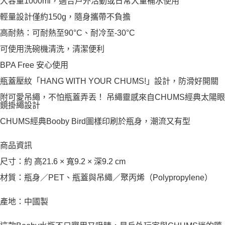
大容量1000ml，適合戶外活動或日常大量補水使用
輕量設計僅約150g，隨身攜帶不負擔
高耐熱：可耐熱至90°C、耐冷至-30°C
可使用洗碗機清洗，清潔便利
BPA Free 安心使用
瓶蓋壓紋「HANG WITH YOUR CHUMS!」設計，防滑好開關
附可愛吊繩，不怕瓶蓋弄丟！ 吊繩靈感來自CHUMS經典太陽眼
鏡掛繩設計
CHUMS經典Booby Bird圖樣印刷於瓶身，潮流又有型
商品資訊
尺寸：約 高21.6 × 寬9.2 × 深9.2 cm
材質：瓶身／PET、瓶蓋與吊繩／聚丙烯（Polypropylene）
產地：中國製