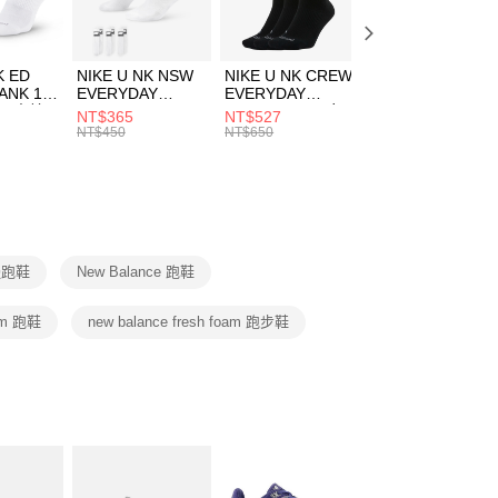
方式選擇「AFTEE先享後付」後，將跳轉至「AFTEE先享後
頁面，進行簡訊認證並確認金額後，即可完成結帳。
00，滿NT$1,500(含以上)免運費
成立數日內，您將收到繳費通知簡訊。
費通知簡訊後14天內，點擊此簡訊中的連結，可透過四大超商
K ED
NIKE U NK NSW
NIKE U NK CREW
NIKE U NK
網路銀行／等多元方式進行付款，方視為交易完成。
ANK 1P
EVERYDAY
EVERYDAY
EVERYDAY LTW
：結帳手續完成當下不需立刻繳費，但若您需要取消訂單，請聯
 男 中統
ESSENTIAL CR
BBALL 3PR 男女
ANKLE 3PR 男女
NT$365
NT$527
NT$365
的店家。未經商家同意取消之訂單仍視為有效，需透過AFTEE
8104
男女 短統襪
長統襪
踝襪 SX7677010
NT$450
NT$650
NT$450
繳納相關費用。
DX5089103
DA2123010
否成功請以「AFTEE先享後付 」之結帳頁面顯示為準，若有關於
功／繳費後需取消欲退款等相關疑問，請聯繫「AFTEE先享後
援中心」
https://netprotections.freshdesk.com/support/home
項】
恩沛科技股份有限公司提供之「AFTEE先享後付」服務完成之
慢跑鞋
New Balance 跑鞋
依本服務之必要範圍內提供個人資料，並將交易相關給付款項請
讓予恩沛科技股份有限公司。
個人資料處理事宜，請瀏覽以下網址：
oam 跑鞋
new balance fresh foam 跑步鞋
ee.tw/terms/#terms3
年的使用者請事先徵得法定代理人或監護人之同意方可使用
E先享後付」，若未經同意申辦者引起之損失，本公司不負相關責
AFTEE先享後付」時，將依據個別帳號之用戶狀況，依本公司
核予不同之上限額度；若仍有額度不足之情形，本公司將視審查
用戶進行身份認證。
一人註冊多個帳號或使用他人資訊註冊。若發現惡意使用之情