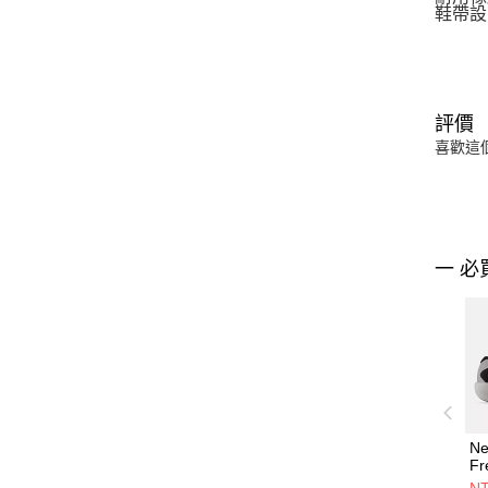
鞋帶設
評價
喜歡這
一 必
Ne
Fr
v