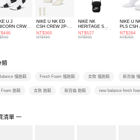
宅配
１．於結帳
付」結帳
每筆NT$1
２．訂單
３．收到繳
KE U J
NIKE U NK ED
NIKE NK
NIKE U N
／ATM／
NICORN CRW
CSH CREW 2P-
HERITAGE S
PLS CSH 
※ 請注意
R -160 男女 中
144 EMBRDY 男
SMIT 男女 側背包
144 DBL
$446
NT$365
NT$527
NT$284
絡購買商品
襪 FZ3393100
女 短統襪
BA5871010
襪 DH405
$550
NT$450
NT$650
NT$350
先享後付
FZ3073133
※ 交易是
是否繳費成
付客戶支
分類
【注意事
１．透過由
Balance 慢跑鞋
Fresh Foam 慢跑鞋
女款 慢跑鞋
新百倫 
交易，需
求債權轉
２．關於
h Foam 跑鞋
女款 跑鞋
新百倫 跑鞋
new balance fresh f
https://aft
３．未成
「AFTE
任。
買清單 一
４．使用「
即時審查
結果請求
５．嚴禁