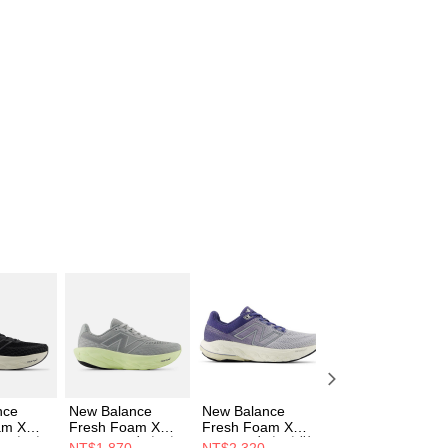
nce
New Balance
New Balance
New Balance
am X
Fresh Foam X
Fresh Foam X
Fresh Foam X
4 男 慢跑
1080 v14 女 慢跑
860v14 女 慢跑鞋
860v14 女 慢跑鞋