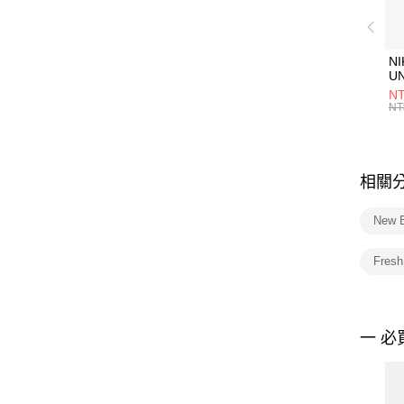
NI
U
1P
NT
統
NT
相關
New 
Fres
一 必