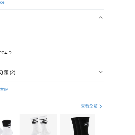
次付款
nce
期付款
0 利率 每期
NT$960
21家銀行
庫商業銀行
第一商業銀行
業銀行
彰化商業銀行
業儲蓄銀行
台北富邦商業銀行
華商業銀行
兆豐國際商業銀行
TC4-D
小企業銀行
台中商業銀行
台灣）商業銀行
華泰商業銀行
業銀行
遠東國際商業銀行
類 (2)
業銀行
永豐商業銀行
享後付
業銀行
星展（台灣）商業銀行
w Balance
全系列鞋款
客服
際商業銀行
中國信託商業銀行
FTEE先享後付」】
跑步訓練
鞋
天信用卡公司
先享後付是「在收到商品之後才付款」的支付方式。 讓您購物簡單
心！
查看全部
：不需註冊會員、不需綁卡、不需儲值。
：只要手機號碼，簡訊認證，即可結帳。
(快速到店)
：先確認商品／服務後，再付款。
00，滿NT$1,500(含以上)免運費
EE先享後付」結帳流程】