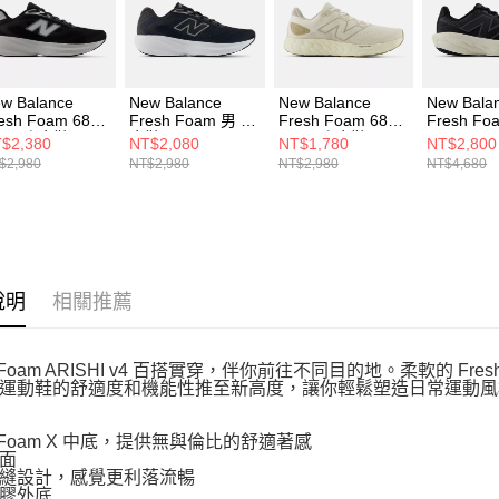
形，恩沛
動。
w Balance
New Balance
New Balance
New Bala
esh Foam 680
Fresh Foam 男 跑
Fresh Foam 680
Fresh Fo
9 男 跑步鞋
步鞋 M6805NK-2E
v8 男 跑步鞋
1080 v1
$2,380
NT$2,080
NT$1,780
NT$2,800
80603-2E
M680RC8-2E
鞋 M1080
$2,980
NT$2,980
NT$2,980
NT$4,680
說明
相關推薦
h Foam ARISHI v4 百搭實穿，伴你前往不同目的地。柔軟的 F
運動鞋的舒適度和機能性推至新高度，讓你輕鬆塑造日常運動風
h Foam X 中底，提供無與倫比的舒適著感
面
縫設計，感覺更利落流暢
膠外底