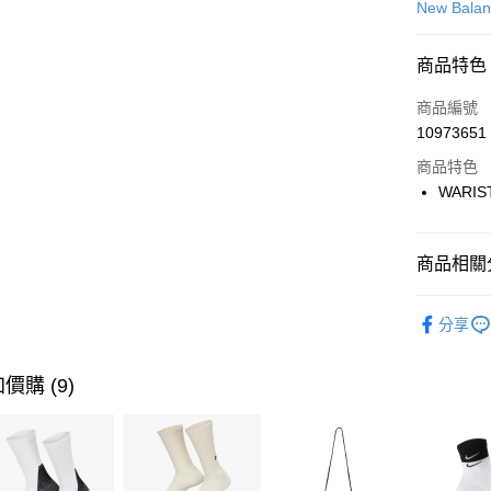
信用卡一
New Bala
信用卡分
商品特色
3 期 
商品編號
合作金
LINE Pay
10973651
華南商
Apple Pay
上海商
商品特色
國泰世
WARIS
悠遊付
臺灣中
匯豐（
全盈+PAY
聯邦商
商品相關分
元大商
AFTEE先
玉山商
品牌
Ne
相關說明
分享
台新國
【關於「A
運動類型
台灣樂
AFTEE
便利好安
運送方式
價購 (9)
１．簡單
２．便利
7-11取貨
３．安心
每筆NT$1
【「AFT