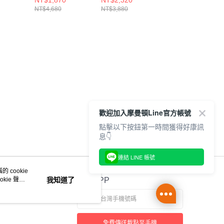
NT$1,870
NT$2,320
NT$2,320
B14-2E
鞋 W1080R14-D
W860U14-D
W860C14-D
NT$4,680
NT$3,880
NT$3,880
歡迎加入摩曼頓Line官方帳號
點擊以下按鈕第一時間獲得好康訊
息👇
連結 LINE 帳號
 cookie
kie 聲明
我知道了
官方APP
免費傳送載點至手機