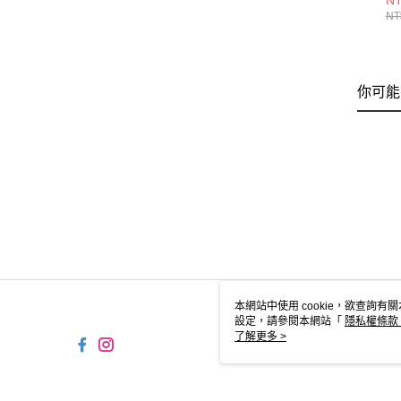
NT
M6
NT
你可能
本網站中使用 cookie，欲查詢有關
設定，請參閱本網站「
隱私權條款
使用 cookie。
了解更多 >