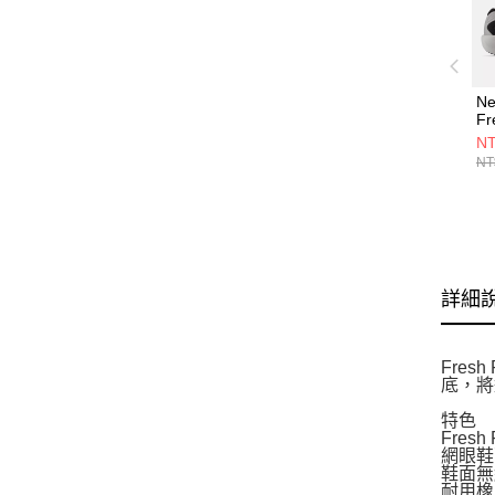
Ne
Fr
v
NT
M6
NT
詳細
Fres
底，將
特色
Fres
網眼鞋
鞋面無
耐用橡