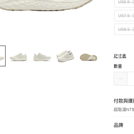
US6.5
US7.5
US8.5
尺寸表
數量
付款與運
超取滿NT$
付款方式
品牌