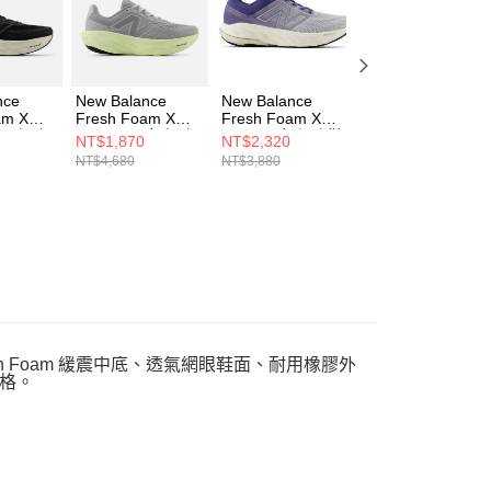
科技股份有限公司將有權停止該用戶之使用額度並採取法律行
nce
New Balance
New Balance
New Balance
am X
Fresh Foam X
Fresh Foam X
Fresh Foam X
4 男 慢跑
1080 v14 女 慢跑
860v14 女 慢跑鞋
860v14 女 慢跑鞋
NT$1,870
NT$2,320
NT$2,320
B14-2E
鞋 W1080R14-D
W860U14-D
W860C14-D
NT$4,680
NT$3,880
NT$3,880
resh Foam 緩震中底、透氣網眼鞋面、耐用橡膠外
格。