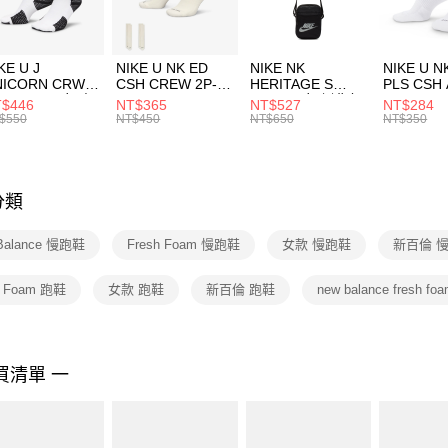
宅配
１．於結帳
付」結帳
每筆NT$1
２．訂單
３．收到繳
KE U J
NIKE U NK ED
NIKE NK
NIKE U N
／ATM／
NICORN CRW
CSH CREW 2P-
HERITAGE S
PLS CSH 
※ 請注意
R -160 男女 中
144 EMBRDY 男
SMIT 男女 側背包
144 DBL
$446
NT$365
NT$527
NT$284
絡購買商品
襪 FZ3393100
女 短統襪
BA5871010
襪 DH405
$550
NT$450
NT$650
NT$350
先享後付
FZ3073133
※ 交易是
是否繳費成
付客戶支
分類
【注意事
１．透過由
Balance 慢跑鞋
Fresh Foam 慢跑鞋
女款 慢跑鞋
新百倫 
交易，需
求債權轉
２．關於
h Foam 跑鞋
女款 跑鞋
新百倫 跑鞋
new balance fresh f
https://aft
３．未成
「AFTE
任。
買清單 一
４．使用「
即時審查
結果請求
５．嚴禁