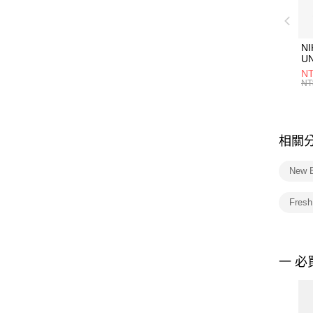
NI
U
1P
NT
統
NT
相關
New 
Fres
一 必