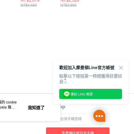
NT$1,870
NT$2,320
NT$2,320
B14-2E
鞋 W1080R14-D
W860U14-D
W860C14-D
NT$4,680
NT$3,880
NT$3,880
歡迎加入摩曼頓Line官方帳號
點擊以下按鈕第一時間獲得好康訊
息👇
連結 LINE 帳號
 cookie
kie 聲明
我知道了
官方APP
免費傳送載點至手機