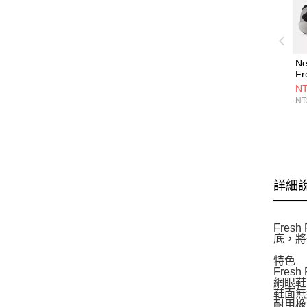
Ne
Fr
v
NT
M6
NT
詳細
Fres
底，將
特色
Fres
網眼鞋
鞋面無
耐用橡