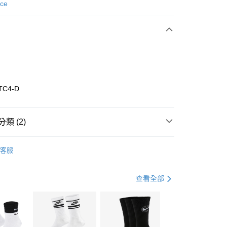
次付款
nce
期付款
0 利率 每期
NT$960
21家銀行
庫商業銀行
第一商業銀行
業銀行
彰化商業銀行
業儲蓄銀行
台北富邦商業銀行
華商業銀行
兆豐國際商業銀行
TC4-D
小企業銀行
台中商業銀行
台灣）商業銀行
華泰商業銀行
業銀行
遠東國際商業銀行
類 (2)
業銀行
永豐商業銀行
享後付
業銀行
星展（台灣）商業銀行
w Balance
全系列鞋款
客服
際商業銀行
中國信託商業銀行
FTEE先享後付」】
跑步訓練
鞋
天信用卡公司
先享後付是「在收到商品之後才付款」的支付方式。 讓您購物簡單
心！
查看全部
：不需註冊會員、不需綁卡、不需儲值。
：只要手機號碼，簡訊認證，即可結帳。
(快速到店)
：先確認商品／服務後，再付款。
00，滿NT$1,500(含以上)免運費
EE先享後付」結帳流程】