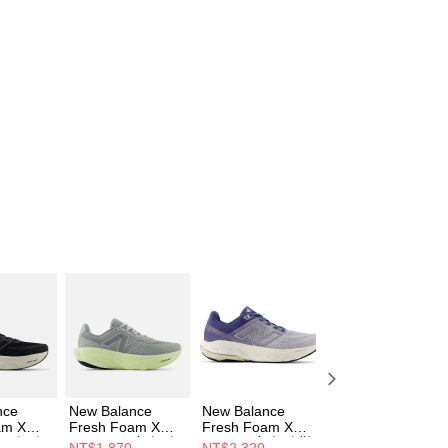
nce
New Balance
New Balance
New Balance
am X
Fresh Foam X
Fresh Foam X
Fresh Foam X
4 男 慢跑
1080 v14 女 慢跑
860v14 女 慢跑鞋
860v14 女 慢跑鞋