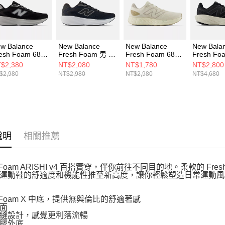
形，恩沛
動。
w Balance
New Balance
New Balance
New Bala
esh Foam 680
Fresh Foam 男 跑
Fresh Foam 680
Fresh Fo
9 男 跑步鞋
步鞋 M6805NK-2E
v8 男 跑步鞋
1080 v1
$2,380
NT$2,080
NT$1,780
NT$2,800
80603-2E
M680RC8-2E
鞋 M1080
$2,980
NT$2,980
NT$2,980
NT$4,680
說明
相關推薦
h Foam ARISHI v4 百搭實穿，伴你前往不同目的地。柔軟的 F
運動鞋的舒適度和機能性推至新高度，讓你輕鬆塑造日常運動風
h Foam X 中底，提供無與倫比的舒適著感
面
縫設計，感覺更利落流暢
膠外底