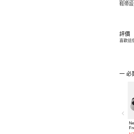
鞋帶設
評價
喜歡這
一 必
Ne
Fr
v