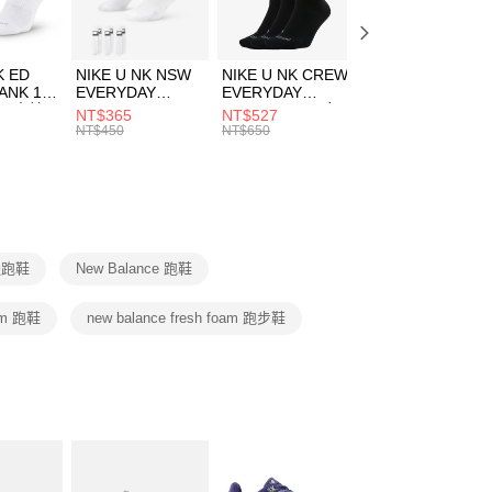
方式選擇「AFTEE先享後付」後，將跳轉至「AFTEE先享後
頁面，進行簡訊認證並確認金額後，即可完成結帳。
00，滿NT$1,500(含以上)免運費
成立數日內，您將收到繳費通知簡訊。
費通知簡訊後14天內，點擊此簡訊中的連結，可透過四大超商
K ED
NIKE U NK NSW
NIKE U NK CREW
NIKE U NK
網路銀行／等多元方式進行付款，方視為交易完成。
ANK 1P
EVERYDAY
EVERYDAY
EVERYDAY LTW
：結帳手續完成當下不需立刻繳費，但若您需要取消訂單，請聯
 男 中統
ESSENTIAL CR
BBALL 3PR 男女
ANKLE 3PR 男女
NT$365
NT$527
NT$365
的店家。未經商家同意取消之訂單仍視為有效，需透過AFTEE
8104
男女 短統襪
長統襪
踝襪 SX7677010
NT$450
NT$650
NT$450
繳納相關費用。
DX5089103
DA2123010
否成功請以「AFTEE先享後付 」之結帳頁面顯示為準，若有關於
功／繳費後需取消欲退款等相關疑問，請聯繫「AFTEE先享後
援中心」
https://netprotections.freshdesk.com/support/home
項】
恩沛科技股份有限公司提供之「AFTEE先享後付」服務完成之
慢跑鞋
New Balance 跑鞋
依本服務之必要範圍內提供個人資料，並將交易相關給付款項請
讓予恩沛科技股份有限公司。
個人資料處理事宜，請瀏覽以下網址：
oam 跑鞋
new balance fresh foam 跑步鞋
ee.tw/terms/#terms3
年的使用者請事先徵得法定代理人或監護人之同意方可使用
E先享後付」，若未經同意申辦者引起之損失，本公司不負相關責
AFTEE先享後付」時，將依據個別帳號之用戶狀況，依本公司
核予不同之上限額度；若仍有額度不足之情形，本公司將視審查
用戶進行身份認證。
一人註冊多個帳號或使用他人資訊註冊。若發現惡意使用之情