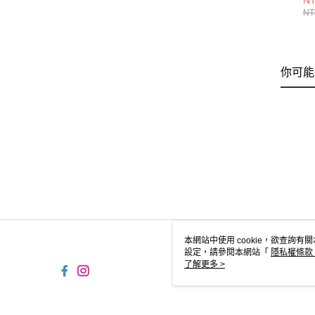
NT
M6
NT
你可能
本網站中使用 cookie，欲查詢有關
設定，請參閱本網站「
隱私權條款
使用 cookie。
了解更多 >