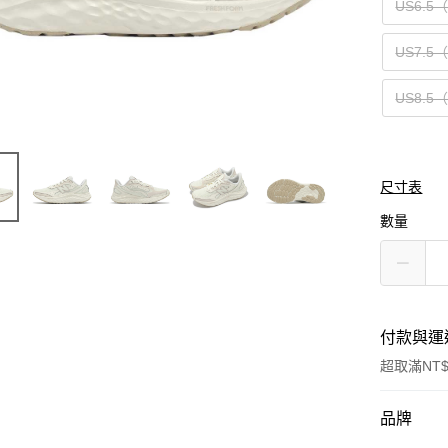
US6.5
US7.5
US8.5
尺寸表
數量
付款與運
超取滿NT$
付款方式
品牌