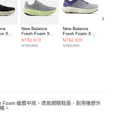
科技股份有限公司將有權停止該用戶之使用額度並採取法律行
nce
New Balance
New Balance
New Balance
am X
Fresh Foam X
Fresh Foam X
Fresh Foam X
4 男 慢跑
1080 v14 女 慢跑
860v14 女 慢跑鞋
860v14 女 慢跑鞋
NT$1,870
NT$2,320
NT$2,320
B14-2E
鞋 W1080R14-D
W860U14-D
W860C14-D
NT$4,680
NT$3,880
NT$3,880
resh Foam 緩震中底、透氣網眼鞋面、耐用橡膠外
格。