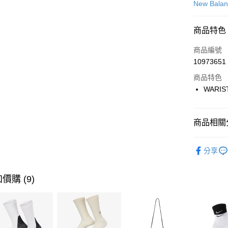
信用卡一
New Bala
信用卡分
商品特色
3 期 
商品編號
合作金
LINE Pay
10973651
華南商
Apple Pay
上海商
商品特色
國泰世
WARIS
悠遊付
臺灣中
匯豐（
全盈+PAY
聯邦商
商品相關分
元大商
AFTEE先
玉山商
品牌
Ne
相關說明
分享
台新國
【關於「A
運動類型
台灣樂
AFTEE
便利好安
運送方式
價購 (9)
１．簡單
２．便利
7-11取貨
３．安心
每筆NT$1
【「AFT