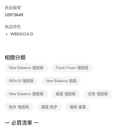
商品編號
宅配
【「AFTEE先享後付」結帳流程】
１．於結帳方式選擇「AFTEE先享後付」後，將跳轉至「AFTEE先享後付」
10973649
每筆NT$100，滿NT$1,500(含以上)免運費
結帳頁面，進行簡訊認證並確認金額後，即可完成結帳。
２．訂單成立數日內，您將收到繳費通知簡訊。
商品特色
３．收到繳費通知簡訊後14天內，點擊此簡訊中的連結，可透過四大超商／
W860U14-D
ATM／網路銀行／等多元方式進行付款，方視為交易完成。
※ 請注意：結帳手續完成當下不需立刻繳費，但若您需要取消訂單，請聯絡
購買商品的店家。未經商家同意取消之訂單仍視為有效，需透過AFTEE先享
後付繳納相關費用。
※ 交易是否成功請以「AFTEE先享後付 」之結帳頁面顯示為準，若有關於
相關分類
是否繳費成功／繳費後需取消欲退款等相關疑問，請聯繫「AFTEE先享後付
客戶支援中心」
https://netprotections.freshdesk.com/support/home
New Balance 慢跑鞋
Fresh Foam 慢跑鞋
【注意事項】
860v14 慢跑鞋
New Balance 跑鞋
１．透過由恩沛科技股份有限公司提供之「AFTEE先享後付」服務完成之交
易，需依本服務之必要範圍內提供個人資料，並將交易相關給付款項請求債
權轉讓予恩沛科技股份有限公司。
New Balance 運動鞋
緩震 慢跑鞋
女款 慢跑鞋
２．關於個人資料處理事宜，請瀏覽以下網址：
https://aftee.tw/terms/#terms3
跑步 慢跑鞋
緩震 跑步
慢跑 緩震
３．未成年的使用者請事先徵得法定代理人或監護人之同意方可使用
「AFTEE先享後付」，若未經同意申辦者引起之損失，本公司不負相關責
任。
一 必買清單 一
４．使用「AFTEE先享後付」時，將依據個別帳號之用戶狀況，依本公司即
時審查核予不同之上限額度；若仍有額度不足之情形，本公司將視審查結果