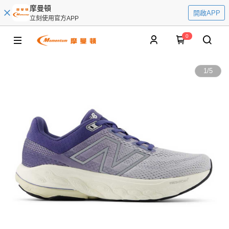
摩曼頓
開啟APP
立刻使用官方APP
0
1
/
5