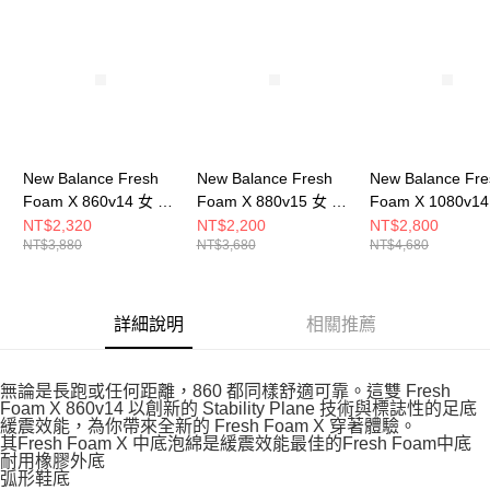
請求用戶進行身份認證。
５．嚴禁一人註冊多個帳號或使用他人資訊註冊。若發現惡意使用之情形，
恩沛科技股份有限公司將有權停止該用戶之使用額度並採取法律行動。
New Balance Fresh
New Balance Fresh
New Balance Fre
Foam X 860v14 女 慢
Foam X 880v15 女 慢
Foam X 1080v1
跑鞋 W860A14-D
跑鞋 W880D15-D
慢跑鞋 W1080F1
NT$2,320
NT$2,200
NT$2,800
NT$3,880
NT$3,680
NT$4,680
詳細說明
相關推薦
無論是長跑或任何距離，860 都同樣舒適可靠。這雙 Fresh
Foam X 860v14 以創新的 Stability Plane 技術與標誌性的足底
緩震效能，為你帶來全新的 Fresh Foam X 穿著體驗。
其Fresh Foam X 中底泡綿是緩震效能最佳的Fresh Foam中底
耐用橡膠外底
弧形鞋底