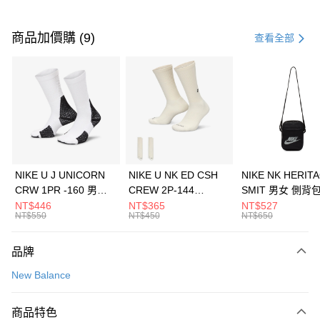
付款方式
信用卡一次付款
商品加價購 (9)
查看全部
信用卡分期付款
3 期 0 利率 每期
NT$1,293
21家銀行
合作金庫商業銀行
第一商業銀行
LINE Pay
華南商業銀行
彰化商業銀行
Apple Pay
上海商業儲蓄銀行
台北富邦商業銀行
國泰世華商業銀行
兆豐國際商業銀行
悠遊付
臺灣中小企業銀行
台中商業銀行
NIKE U J UNICORN
NIKE U NK ED CSH
NIKE NK HERIT
匯豐（台灣）商業銀行
華泰商業銀行
CRW 1PR -160 男女
CREW 2P-144
SMIT 男女 側背
全盈+PAY
聯邦商業銀行
遠東國際商業銀行
中統襪 FZ3393100
EMBRDY 男女 短統襪
BA5871010
NT$446
NT$365
NT$527
元大商業銀行
永豐商業銀行
NT$550
NT$450
NT$650
AFTEE先享後付
FZ3073133
玉山商業銀行
星展（台灣）商業銀行
相關說明
台新國際商業銀行
中國信託商業銀行
品牌
【關於「AFTEE先享後付」】
台灣樂天信用卡公司
AFTEE先享後付是「在收到商品之後才付款」的支付方式。 讓您購物簡單
運送方式
New Balance
便利好安心！
１．簡單：不需註冊會員、不需綁卡、不需儲值。
7-11取貨(快速到店)
２．便利：只要手機號碼，簡訊認證，即可結帳。
商品特色
每筆NT$100，滿NT$1,500(含以上)免運費
３．安心：先確認商品／服務後，再付款。