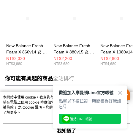
New Balance Fresh
New Balance Fresh
New Balance Fre
Foam X 860v14 女 慢
Foam X 880v15 女 慢
Foam X 1080v1
跑鞋 W860A14-D
跑鞋 W880D15-D
慢跑鞋 W1080F1
NT$2,320
NT$2,200
NT$2,800
NT$3,880
NT$3,680
NT$4,680
你可能有興趣的商品
全站排行
歡迎加入摩曼頓Line官方帳號
本網站中使用 cookie，欲查詢有關本網站使用 cookie 方式之詳情，及若您不希
點擊以下按鈕第一時間獲得好康訊
熱門標籤
望在電腦上使用 cookie 時應如何變更電腦的 cookie 設定，請參閱本網站「
隱私
息👇
權條款
」之 Cookie 聲明。您繼續使用本網站即表示您同意本公司得按本網站使
用條款之 Cookie 聲明使用 cookie。
了解更多 >
連結 LINE 帳號
我知道了