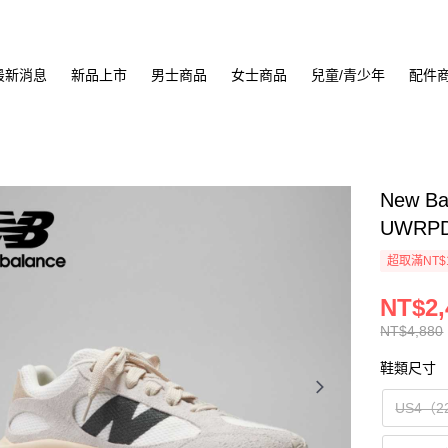
最新消息
新品上市
男士商品
女士商品
兒童/青少年
配件
New B
UWRP
超取滿NT$
NT$2,
NT$4,880
鞋類尺寸
US4（2