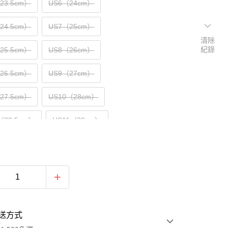
（23.5cm）
US6（24cm）
（24.5cm）
US7（25cm）
清除
紀錄
（25.5cm）
US8（26cm）
（26.5cm）
US9（27cm）
（27.5cm）
US10（28cm）
（28.5cm）
US11（29cm）
30cm）
送方式