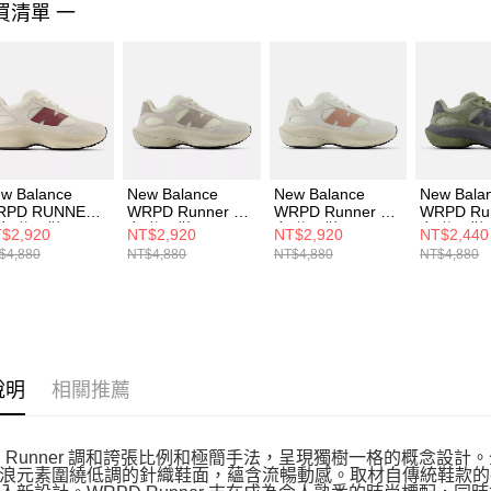
買清單 一
４．使用「
即時審查
結果請求
５．嚴禁
形，恩沛
動。
w Balance
New Balance
New Balance
New Bala
RPD RUNNER
WRPD Runner 男
WRPD Runner 男
WRPD Ru
女 休閒鞋
女 休閒鞋
女 休閒鞋
女 休閒鞋
$2,920
NT$2,920
NT$2,920
NT$2,440
WRPDWHE-D
UWRPDHSB-D
UWRPDWHB-D
UWRPDH
$4,880
NT$4,880
NT$4,880
NT$4,880
說明
相關推薦
D Runner 調和誇張比例和極簡手法，呈現獨樹一格的概念設計。全
浪元素圍繞低調的針織鞋面，蘊含流暢動感。取材自傳統鞋款的