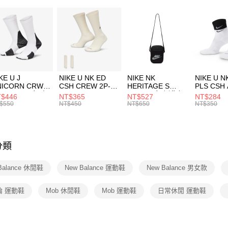
２．便利
促銷活動
7-11取貨
３．安心
每筆NT$1
【「AFT
宅配
１．於結帳
付」結帳
每筆NT$1
２．訂單
３．收到繳
KE U J
NIKE U NK ED
NIKE NK
NIKE U N
／ATM／
NICORN CRW
CSH CREW 2P-
HERITAGE S
PLS CSH 
※ 請注意
R -160 男女 中
144 EMBRDY 男
SMIT 男女 側背包
144 DBL
$446
NT$365
NT$527
NT$284
絡購買商品
襪 FZ3393100
女 短統襪
BA5871010
襪 DH405
$550
NT$450
NT$650
NT$350
先享後付
FZ3073133
※ 交易是
是否繳費成
付客戶支
分類
【注意事
１．透過由
Balance 休閒鞋
New Balance 運動鞋
New Balance 男女款
交易，需
求債權轉
２．關於
倫 運動鞋
Mob 休閒鞋
Mob 運動鞋
日常休閒 運動鞋
https://aft
３．未成
「AFTE
任。