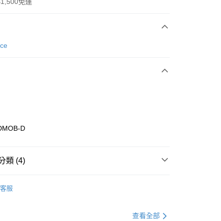
1,500免運
次付款
nce
期付款
0 利率 每期
NT$1,626
21家銀行
庫商業銀行
第一商業銀行
業銀行
彰化商業銀行
業儲蓄銀行
台北富邦商業銀行
華商業銀行
兆豐國際商業銀行
DMOB-D
小企業銀行
台中商業銀行
台灣）商業銀行
華泰商業銀行
業銀行
遠東國際商業銀行
類 (4)
業銀行
永豐商業銀行
享後付
業銀行
星展（台灣）商業銀行
w Balance
全系列鞋款
客服
際商業銀行
中國信託商業銀行
FTEE先享後付」】
休閒戶外
鞋
天信用卡公司
先享後付是「在收到商品之後才付款」的支付方式。 讓您購物簡單
心！
春日輕出走｜休閒鞋 4折起
查看全部
：不需註冊會員、不需綁卡、不需儲值。