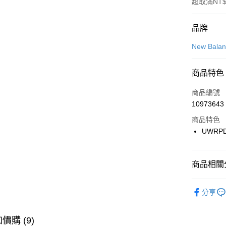
超取滿NT$
付款方式
品牌
信用卡一
New Bala
信用卡分
商品特色
3 期 
商品編號
合作金
LINE Pay
10973643
華南商
Apple Pay
上海商
商品特色
國泰世
UWRP
悠遊付
臺灣中
匯豐（
全盈+PAY
聯邦商
商品相關分
元大商
AFTEE先
玉山商
品牌
Ne
相關說明
分享
台新國
【關於「A
運動類型
台灣樂
AFTEE
便利好安
促銷活動
運送方式
價購 (9)
１．簡單