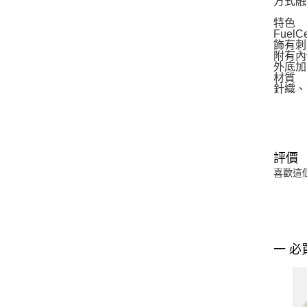
方式融
特色
Fue
飾有刺
附有內
外底加
材質
針織、
評價
喜歡這
一 必