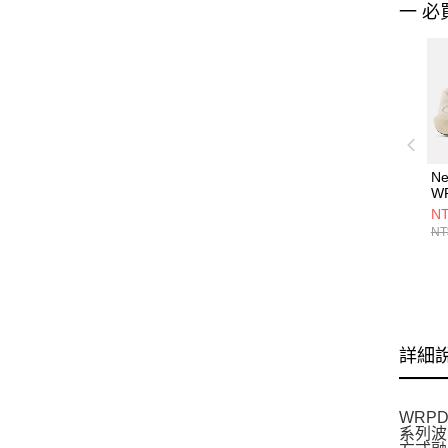
一 必
Ne
W
男
NT
U
NT
詳細
WRP
系列波