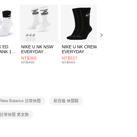
：只要手機號碼，簡訊認證，即可結帳。
兒童/青少年｜鞋服6折起
(快速到店)
：先確認商品／服務後，再付款。
00，滿NT$1,500(含以上)免運費
EE先享後付」結帳流程】
方式選擇「AFTEE先享後付」後，將跳轉至「AFTEE先享後
頁面，進行簡訊認證並確認金額後，即可完成結帳。
00，滿NT$1,500(含以上)免運費
成立數日內，您將收到繳費通知簡訊。
費通知簡訊後14天內，點擊此簡訊中的連結，可透過四大超商
K ED
NIKE U NK NSW
NIKE U NK CREW
NIKE U NK
網路銀行／等多元方式進行付款，方視為交易完成。
ANK 1P
EVERYDAY
EVERYDAY
EVERYDAY LTW
：結帳手續完成當下不需立刻繳費，但若您需要取消訂單，請聯
 男 中統
ESSENTIAL CR
BBALL 3PR 男女
ANKLE 3PR 男女
NT$365
NT$527
NT$365
的店家。未經商家同意取消之訂單仍視為有效，需透過AFTEE
8104
男女 短統襪
長統襪
踝襪 SX7677010
NT$450
NT$650
NT$450
繳納相關費用。
DX5089103
DA2123010
否成功請以「AFTEE先享後付 」之結帳頁面顯示為準，若有關於
功／繳費後需取消欲退款等相關疑問，請聯繫「AFTEE先享後
援中心」
https://netprotections.freshdesk.com/support/home
項】
恩沛科技股份有限公司提供之「AFTEE先享後付」服務完成之
New Balance 日常休閒
新百倫 休閒鞋
依本服務之必要範圍內提供個人資料，並將交易相關給付款項請
讓予恩沛科技股份有限公司。
個人資料處理事宜，請瀏覽以下網址：
日常休閒 男女款
ee.tw/terms/#terms3
年的使用者請事先徵得法定代理人或監護人之同意方可使用
E先享後付」，若未經同意申辦者引起之損失，本公司不負相關責