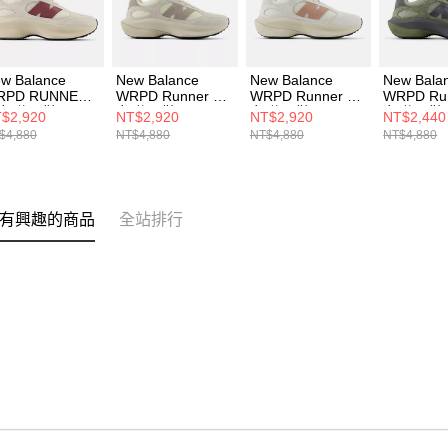
w Balance
New Balance
New Balance
New Bala
RPD RUNNER
WRPD Runner 男
WRPD Runner 男
WRPD Ru
女 休閒鞋
女 休閒鞋
女 休閒鞋
女 休閒鞋
$2,920
NT$2,920
NT$2,920
NT$2,440
WRPDWHE-D
UWRPDHSB-D
UWRPDWHB-D
UWRPDH
$4,880
NT$4,880
NT$4,880
NT$4,880
有興趣的商品
全站排行