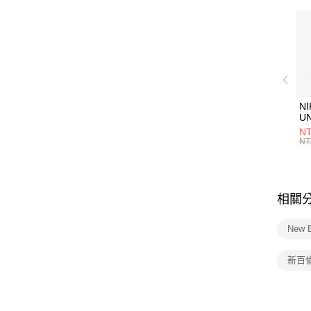
NI
U
1P
NT
統
NT
相關
New 
新百