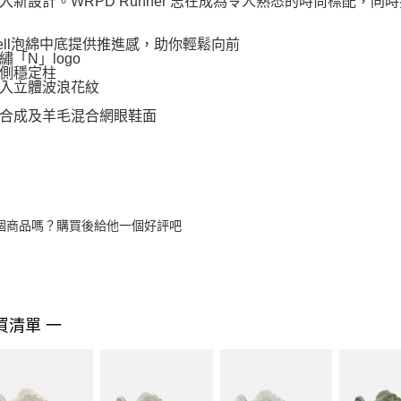
入新設計。WRPD Runner 志在成為令人熟悉的時尚標配，
lCell泡綿中底提供推進感，助你輕鬆向前
繡「N」logo
側穩定柱
入立體波浪花紋
合成及羊毛混合網眼鞋面
個商品嗎？購買後給他一個好評吧
買清單 一