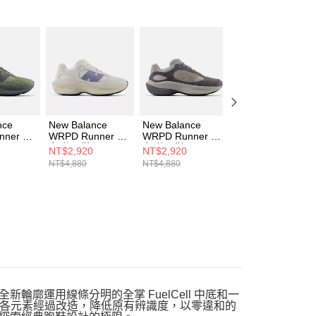
AFTEE先享後付」時，將依據個別帳號之用戶狀況，依本公司
核予不同之上限額度；若仍有額度不足之情形，本公司將視審查
用戶進行身份認證。
一人註冊多個帳號或使用他人資訊註冊。若發現惡意使用之情
科技股份有限公司將有權停止該用戶之使用額度並採取法律行
nce
New Balance
New Balance
New Balance
nner 男
WRPD Runner 男
WRPD Runner 男
WRPD RUNNER
女 休閒鞋
女 休閒鞋
男女 休閒鞋
NT$2,920
NT$2,920
NT$2,920
SD-D
UWRPDWHA-D
UWRPDHSA-D
UWRPDWHD-D
NT$4,880
NT$4,880
NT$4,880
新輪廓運用線條分明的全掌 FuelCell 中底和一
各元素經過改造，降低原有辨識度，以零違和的