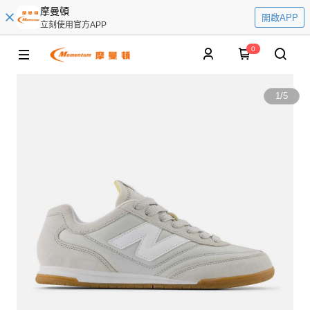
摩曼頓
開啟APP
立刻使用官方APP
0
1
/
5