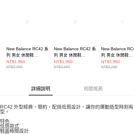
請求用戶進行身份認證。
５．嚴禁一人註冊多個帳號或使用他人資訊註冊。若發現惡意使用之情形，
恩沛科技股份有限公司將有權停止該用戶之使用額度並採取法律行動。
New Balance RC42 系
New Balance RC42 系
New Balance RC
列 男女 休閒鞋
列 男女 休閒鞋
列 男女 休閒鞋
URC42DC-D
URC42DE-D
URC42WS-D
NT$1,960
NT$1,960
NT$1,960
NT$3,280
NT$3,280
NT$3,280
詳細說明
相關推薦
RC42 外型經典、簡約，配搭低筒設計，讓你的運動造型時刻有
型。
特色
低筒款式
鞋面極簡設計