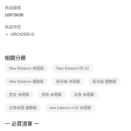
商品編號
宅配
【「AFTEE先享後付」結帳流程】
１．於結帳方式選擇「AFTEE先享後付」後，將跳轉至「AFTEE先享後付」
10973638
每筆NT$100，滿NT$1,500(含以上)免運費
結帳頁面，進行簡訊認證並確認金額後，即可完成結帳。
２．訂單成立數日內，您將收到繳費通知簡訊。
商品特色
３．收到繳費通知簡訊後14天內，點擊此簡訊中的連結，可透過四大超商／
URC42DD-D
ATM／網路銀行／等多元方式進行付款，方視為交易完成。
※ 請注意：結帳手續完成當下不需立刻繳費，但若您需要取消訂單，請聯絡
購買商品的店家。未經商家同意取消之訂單仍視為有效，需透過AFTEE先享
後付繳納相關費用。
※ 交易是否成功請以「AFTEE先享後付 」之結帳頁面顯示為準，若有關於
相關分類
是否繳費成功／繳費後需取消欲退款等相關疑問，請聯繫「AFTEE先享後付
客戶支援中心」
https://netprotections.freshdesk.com/support/home
New Balance 休閒鞋
New Balance RC42
【注意事項】
New Balance 運動鞋
新百倫 休閒鞋
新百倫 運動鞋
１．透過由恩沛科技股份有限公司提供之「AFTEE先享後付」服務完成之交
易，需依本服務之必要範圍內提供個人資料，並將交易相關給付款項請求債
權轉讓予恩沛科技股份有限公司。
男女 休閒鞋
男款 休閒鞋
女款 休閒鞋
２．關於個人資料處理事宜，請瀏覽以下網址：
https://aftee.tw/terms/#terms3
日常休閒 運動鞋
new balance rc42 休閒鞋
３．未成年的使用者請事先徵得法定代理人或監護人之同意方可使用
「AFTEE先享後付」，若未經同意申辦者引起之損失，本公司不負相關責
任。
一 必買清單 一
４．使用「AFTEE先享後付」時，將依據個別帳號之用戶狀況，依本公司即
時審查核予不同之上限額度；若仍有額度不足之情形，本公司將視審查結果