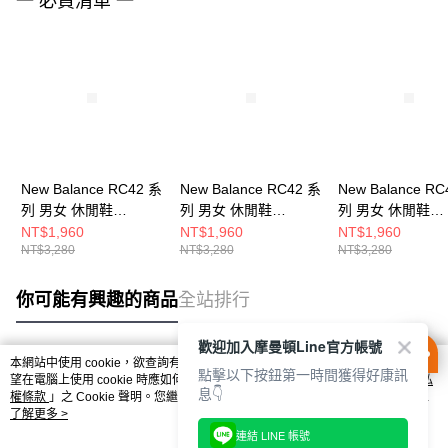
一 必買清單 一
New Balance RC42 系
New Balance RC42 系
New Balance RC
列 男女 休閒鞋
列 男女 休閒鞋
列 男女 休閒鞋
URC42DC-D
URC42DE-D
URC42WS-D
NT$1,960
NT$1,960
NT$1,960
NT$3,280
NT$3,280
NT$3,280
你可能有興趣的商品
全站排行
歡迎加入摩曼頓Line官方帳號
本網站中使用 cookie，欲查詢有關本網站使用 cookie 方式之詳情，及若您不希
點擊以下按鈕第一時間獲得好康訊
熱門標籤
望在電腦上使用 cookie 時應如何變更電腦的 cookie 設定，請參閱本網站「
隱私
息👇
權條款
」之 Cookie 聲明。您繼續使用本網站即表示您同意本公司得按本網站使
用條款之 Cookie 聲明使用 cookie。
了解更多 >
連結 LINE 帳號