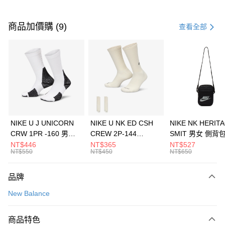
付款方式
信用卡一次付款
商品加價購 (9)
查看全部
信用卡分期付款
3 期 0 利率 每期
NT$1,093
21家銀行
合作金庫商業銀行
第一商業銀行
LINE Pay
華南商業銀行
彰化商業銀行
Apple Pay
上海商業儲蓄銀行
台北富邦商業銀行
國泰世華商業銀行
兆豐國際商業銀行
悠遊付
臺灣中小企業銀行
台中商業銀行
NIKE U J UNICORN
NIKE U NK ED CSH
NIKE NK HERIT
匯豐（台灣）商業銀行
華泰商業銀行
CRW 1PR -160 男女
CREW 2P-144
SMIT 男女 側背
全盈+PAY
聯邦商業銀行
遠東國際商業銀行
中統襪 FZ3393100
EMBRDY 男女 短統襪
BA5871010
NT$446
NT$365
NT$527
元大商業銀行
永豐商業銀行
NT$550
NT$450
NT$650
AFTEE先享後付
FZ3073133
玉山商業銀行
星展（台灣）商業銀行
相關說明
台新國際商業銀行
中國信託商業銀行
品牌
【關於「AFTEE先享後付」】
台灣樂天信用卡公司
AFTEE先享後付是「在收到商品之後才付款」的支付方式。 讓您購物簡單
運送方式
New Balance
便利好安心！
１．簡單：不需註冊會員、不需綁卡、不需儲值。
7-11取貨(快速到店)
２．便利：只要手機號碼，簡訊認證，即可結帳。
商品特色
每筆NT$100，滿NT$1,500(含以上)免運費
３．安心：先確認商品／服務後，再付款。