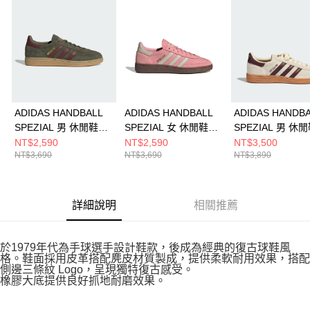
請求用戶進行身份認證。
５．嚴禁一人註冊多個帳號或使用他人資訊註冊。若發現惡意使用之情形，
恩沛科技股份有限公司將有權停止該用戶之使用額度並採取法律行動。
ADIDAS HANDBALL
ADIDAS HANDBALL
ADIDAS HANDB
SPEZIAL 男 休閒鞋
SPEZIAL 女 休閒鞋
SPEZIAL 男 休
JQ8297
JI2646
KH6921
NT$2,590
NT$2,590
NT$3,500
NT$3,690
NT$3,690
NT$3,890
詳細說明
相關推薦
於1979年代為手球選手設計鞋款，後成為經典的復古球鞋風
格。鞋面採用皮革搭配麂皮材質製成，提供柔軟耐用效果，搭配
側邊三條紋 Logo，呈現獨特復古感受。
橡膠大底提供良好抓地耐磨效果。