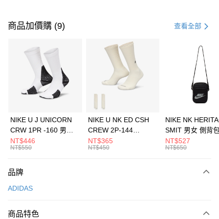
付款方式
信用卡一次付款
商品加價購 (9)
查看全部
信用卡分期付款
3 期 0 利率 每期
NT$1,230
21家銀行
合作金庫商業銀行
第一商業銀行
LINE Pay
華南商業銀行
彰化商業銀行
Apple Pay
上海商業儲蓄銀行
台北富邦商業銀行
國泰世華商業銀行
兆豐國際商業銀行
悠遊付
臺灣中小企業銀行
台中商業銀行
NIKE U J UNICORN
NIKE U NK ED CSH
NIKE NK HERIT
匯豐（台灣）商業銀行
華泰商業銀行
CRW 1PR -160 男女
CREW 2P-144
SMIT 男女 側背
全盈+PAY
聯邦商業銀行
遠東國際商業銀行
中統襪 FZ3393100
EMBRDY 男女 短統襪
BA5871010
NT$446
NT$365
NT$527
元大商業銀行
永豐商業銀行
NT$550
NT$450
NT$650
AFTEE先享後付
FZ3073133
玉山商業銀行
星展（台灣）商業銀行
相關說明
台新國際商業銀行
中國信託商業銀行
品牌
【關於「AFTEE先享後付」】
台灣樂天信用卡公司
AFTEE先享後付是「在收到商品之後才付款」的支付方式。 讓您購物簡單
運送方式
ADIDAS
便利好安心！
１．簡單：不需註冊會員、不需綁卡、不需儲值。
7-11取貨(快速到店)
２．便利：只要手機號碼，簡訊認證，即可結帳。
商品特色
每筆NT$100，滿NT$1,500(含以上)免運費
３．安心：先確認商品／服務後，再付款。