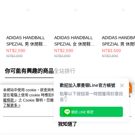
ADIDAS HANDBALL
ADIDAS HANDBALL
ADIDAS HANDB
SPEZIAL 男 休閒鞋
SPEZIAL 女 休閒鞋
SPEZIAL 男 休
JQ8297
JI2646
KH6921
NT$2,590
NT$2,590
NT$3,500
NT$3,690
NT$3,690
NT$3,890
你可能有興趣的商品
全站排行
歡迎加入摩曼頓Line官方帳號
本網站中使用 cookie，欲查詢有關本網站使用 cookie 方式之詳情，及若您不希
點擊以下按鈕第一時間獲得好康訊
熱門標籤
望在電腦上使用 cookie 時應如何變更電腦的 cookie 設定，請參閱本網站「
隱私
息👇
權條款
」之 Cookie 聲明。您繼續使用本網站即表示您同意本公司得按本網站使
用條款之 Cookie 聲明使用 cookie。
了解更多 >
連結 LINE 帳號
我知道了