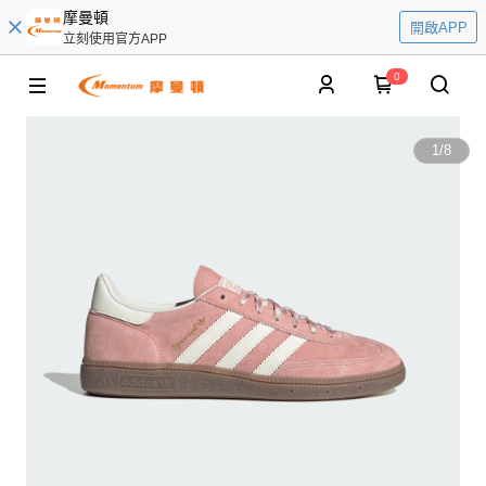
摩曼頓
開啟APP
立刻使用官方APP
0
1
/
8