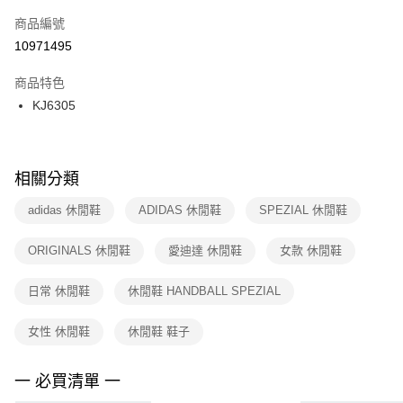
商品編號
宅配
【「AFTEE先享後付」結帳流程】
１．於結帳方式選擇「AFTEE先享後付」後，將跳轉至「AFTEE先享後付」
10971495
每筆NT$100，滿NT$1,500(含以上)免運費
結帳頁面，進行簡訊認證並確認金額後，即可完成結帳。
２．訂單成立數日內，您將收到繳費通知簡訊。
商品特色
３．收到繳費通知簡訊後14天內，點擊此簡訊中的連結，可透過四大超商／
KJ6305
ATM／網路銀行／等多元方式進行付款，方視為交易完成。
※ 請注意：結帳手續完成當下不需立刻繳費，但若您需要取消訂單，請聯絡
購買商品的店家。未經商家同意取消之訂單仍視為有效，需透過AFTEE先享
後付繳納相關費用。
※ 交易是否成功請以「AFTEE先享後付 」之結帳頁面顯示為準，若有關於
相關分類
是否繳費成功／繳費後需取消欲退款等相關疑問，請聯繫「AFTEE先享後付
客戶支援中心」
https://netprotections.freshdesk.com/support/home
adidas 休閒鞋
ADIDAS 休閒鞋
SPEZIAL 休閒鞋
【注意事項】
ORIGINALS 休閒鞋
愛迪達 休閒鞋
女款 休閒鞋
１．透過由恩沛科技股份有限公司提供之「AFTEE先享後付」服務完成之交
易，需依本服務之必要範圍內提供個人資料，並將交易相關給付款項請求債
權轉讓予恩沛科技股份有限公司。
日常 休閒鞋
休閒鞋 HANDBALL SPEZIAL
２．關於個人資料處理事宜，請瀏覽以下網址：
https://aftee.tw/terms/#terms3
女性 休閒鞋
休閒鞋 鞋子
３．未成年的使用者請事先徵得法定代理人或監護人之同意方可使用
「AFTEE先享後付」，若未經同意申辦者引起之損失，本公司不負相關責
任。
一 必買清單 一
４．使用「AFTEE先享後付」時，將依據個別帳號之用戶狀況，依本公司即
時審查核予不同之上限額度；若仍有額度不足之情形，本公司將視審查結果