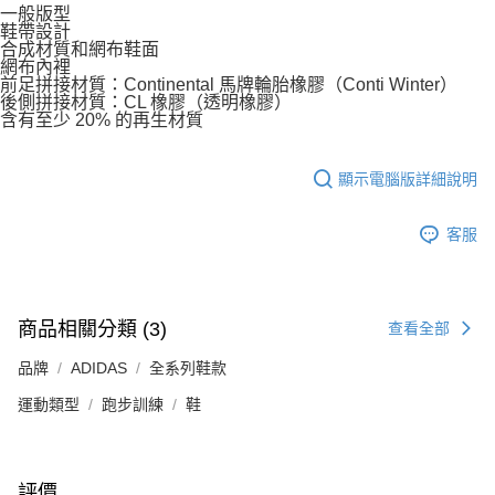
一般版型
鞋帶設計
合成材質和網布鞋面
網布內裡
前足拼接材質：Continental 馬牌輪胎橡膠（Conti Winter）
後側拼接材質：CL 橡膠（透明橡膠）
含有至少 20% 的再生材質
顯示電腦版詳細說明
客服
商品相關分類 (3)
查看全部
品牌
ADIDAS
全系列鞋款
運動類型
跑步訓練
鞋
評價