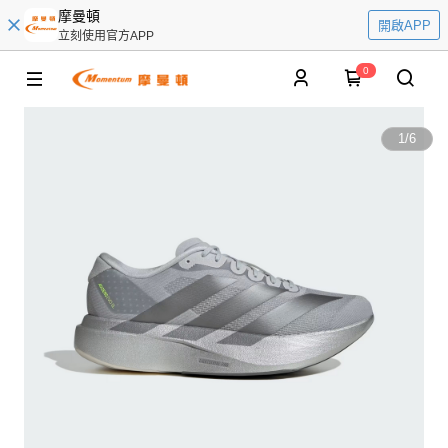
摩曼頓
開啟APP
立刻使用官方APP
0
1
/
6