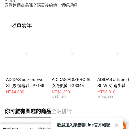
喜歡這個商品嗎？購買後給他一個好評吧
一 必買清單 一
ADIDAS adizero Evo
ADIDAS ADIZERO SL
ADIDAS adizero 
SL 男 慢跑鞋 JP7149
女 慢跑鞋 IG3345
SL W 女 跑步鞋
KK1950
NT$4,890
NT$1,290
NT$3,910
NT$3,490
NT$4,890
你可能有興趣的商品
全站排行
歡迎加入摩曼頓Line官方帳號