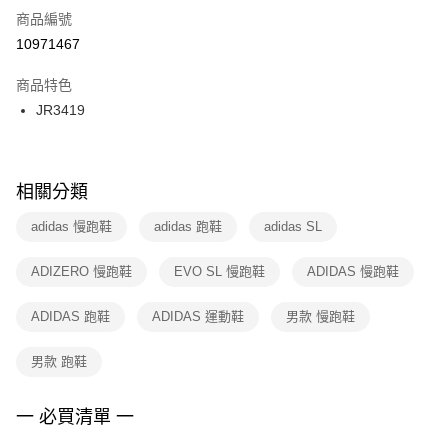
商品編號
宅配
【「AFTEE先享後付」結帳流程】
１．於結帳方式選擇「AFTEE先享後付」後，將跳轉至「AFTEE先享後付」
10971467
每筆NT$100，滿NT$1,500(含以上)免運費
結帳頁面，進行簡訊認證並確認金額後，即可完成結帳。
２．訂單成立數日內，您將收到繳費通知簡訊。
商品特色
３．收到繳費通知簡訊後14天內，點擊此簡訊中的連結，可透過四大超商／
JR3419
ATM／網路銀行／等多元方式進行付款，方視為交易完成。
※ 請注意：結帳手續完成當下不需立刻繳費，但若您需要取消訂單，請聯絡
購買商品的店家。未經商家同意取消之訂單仍視為有效，需透過AFTEE先享
後付繳納相關費用。
※ 交易是否成功請以「AFTEE先享後付 」之結帳頁面顯示為準，若有關於
相關分類
是否繳費成功／繳費後需取消欲退款等相關疑問，請聯繫「AFTEE先享後付
客戶支援中心」
https://netprotections.freshdesk.com/support/home
adidas 慢跑鞋
adidas 跑鞋
adidas SL
【注意事項】
ADIZERO 慢跑鞋
EVO SL 慢跑鞋
ADIDAS 慢跑鞋
１．透過由恩沛科技股份有限公司提供之「AFTEE先享後付」服務完成之交
易，需依本服務之必要範圍內提供個人資料，並將交易相關給付款項請求債
權轉讓予恩沛科技股份有限公司。
ADIDAS 跑鞋
ADIDAS 運動鞋
男款 慢跑鞋
２．關於個人資料處理事宜，請瀏覽以下網址：
https://aftee.tw/terms/#terms3
男款 跑鞋
３．未成年的使用者請事先徵得法定代理人或監護人之同意方可使用
「AFTEE先享後付」，若未經同意申辦者引起之損失，本公司不負相關責
任。
一 必買清單 一
４．使用「AFTEE先享後付」時，將依據個別帳號之用戶狀況，依本公司即
時審查核予不同之上限額度；若仍有額度不足之情形，本公司將視審查結果