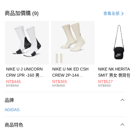
付款方式
信用卡一次付款
商品加價購 (9)
查看全部
信用卡分期付款
3 期 0 利率 每期
NT$1,630
21家銀行
合作金庫商業銀行
第一商業銀行
LINE Pay
華南商業銀行
彰化商業銀行
Apple Pay
上海商業儲蓄銀行
台北富邦商業銀行
國泰世華商業銀行
兆豐國際商業銀行
悠遊付
臺灣中小企業銀行
台中商業銀行
NIKE U J UNICORN
NIKE U NK ED CSH
NIKE NK HERIT
匯豐（台灣）商業銀行
華泰商業銀行
CRW 1PR -160 男女
CREW 2P-144
SMIT 男女 側背
全盈+PAY
聯邦商業銀行
遠東國際商業銀行
中統襪 FZ3393100
EMBRDY 男女 短統襪
BA5871010
NT$446
NT$365
NT$527
元大商業銀行
永豐商業銀行
NT$550
NT$450
NT$650
AFTEE先享後付
FZ3073133
玉山商業銀行
星展（台灣）商業銀行
相關說明
台新國際商業銀行
中國信託商業銀行
品牌
【關於「AFTEE先享後付」】
台灣樂天信用卡公司
AFTEE先享後付是「在收到商品之後才付款」的支付方式。 讓您購物簡單
運送方式
ADIDAS
便利好安心！
１．簡單：不需註冊會員、不需綁卡、不需儲值。
7-11取貨(快速到店)
２．便利：只要手機號碼，簡訊認證，即可結帳。
商品特色
每筆NT$100，滿NT$1,500(含以上)免運費
３．安心：先確認商品／服務後，再付款。