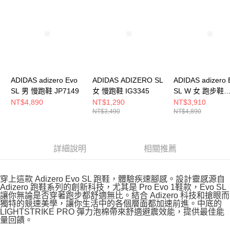
請求用戶進行身份認證。
５．嚴禁一人註冊多個帳號或使用他人資訊註冊。若發現惡意使用之情形，
恩沛科技股份有限公司將有權停止該用戶之使用額度並採取法律行動。
ADIDAS adizero Evo
ADIDAS ADIZERO SL
ADIDAS adizero 
SL 男 慢跑鞋 JP7149
女 慢跑鞋 IG3345
SL W 女 跑步鞋
KK1950
NT$4,890
NT$1,290
NT$3,910
NT$3,490
NT$4,890
詳細說明
相關推薦
穿上這款 Adizero Evo SL 跑鞋，體驗疾速腳感。設計靈感源自
Adizero 跑鞋系列的創新科技，尤其是 Pro Evo 1鞋款，Evo SL
讓你無論是否穿著跑步都舒適無比。結合 Adizero 科技和搶眼而
獨特的競速美學，讓你生活中的各個層面都加速前進。中底的
LIGHTSTRIKE PRO 彈力泡棉帶來舒適避震效能，提供最佳能
量回饋。