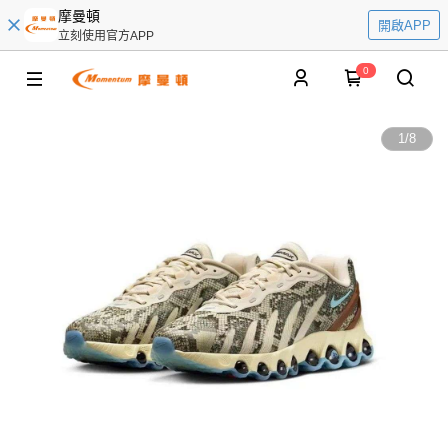
摩曼頓
開啟APP
立刻使用官方APP
0
1
/
8