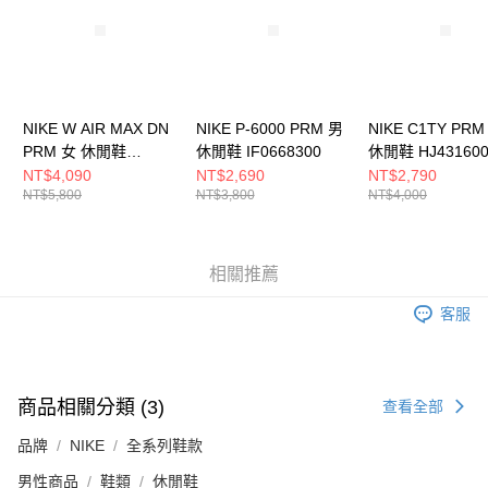
請求用戶進行身份認證。
５．嚴禁一人註冊多個帳號或使用他人資訊註冊。若發現惡意使用之情形，
恩沛科技股份有限公司將有權停止該用戶之使用額度並採取法律行動。
NIKE W AIR MAX DN
NIKE P-6000 PRM 男
NIKE C1TY PRM
PRM 女 休閒鞋
休閒鞋 IF0668300
休閒鞋 HJ431600
HQ0013001
NT$4,090
NT$2,690
NT$2,790
NT$5,800
NT$3,800
NT$4,000
相關推薦
客服
商品相關分類 (3)
查看全部
品牌
NIKE
全系列鞋款
男性商品
鞋類
休閒鞋