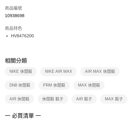
商品編號
宅配
【「AFTEE先享後付」結帳流程】
１．於結帳方式選擇「AFTEE先享後付」後，將跳轉至「AFTEE先享後付」
10938698
每筆NT$100，滿NT$1,500(含以上)免運費
結帳頁面，進行簡訊認證並確認金額後，即可完成結帳。
２．訂單成立數日內，您將收到繳費通知簡訊。
商品特色
３．收到繳費通知簡訊後14天內，點擊此簡訊中的連結，可透過四大超商／
HV8476200
ATM／網路銀行／等多元方式進行付款，方視為交易完成。
※ 請注意：結帳手續完成當下不需立刻繳費，但若您需要取消訂單，請聯絡
購買商品的店家。未經商家同意取消之訂單仍視為有效，需透過AFTEE先享
後付繳納相關費用。
※ 交易是否成功請以「AFTEE先享後付 」之結帳頁面顯示為準，若有關於
相關分類
是否繳費成功／繳費後需取消欲退款等相關疑問，請聯繫「AFTEE先享後付
客戶支援中心」
https://netprotections.freshdesk.com/support/home
NIKE 休閒鞋
NIKE AIR MAX
AIR MAX 休閒鞋
【注意事項】
DN8 休閒鞋
PRM 休閒鞋
MAX 休閒鞋
１．透過由恩沛科技股份有限公司提供之「AFTEE先享後付」服務完成之交
易，需依本服務之必要範圍內提供個人資料，並將交易相關給付款項請求債
權轉讓予恩沛科技股份有限公司。
AIR 休閒鞋
休閒鞋 鞋子
AIR 鞋子
MAX 鞋子
２．關於個人資料處理事宜，請瀏覽以下網址：
https://aftee.tw/terms/#terms3
３．未成年的使用者請事先徵得法定代理人或監護人之同意方可使用
一 必買清單 一
「AFTEE先享後付」，若未經同意申辦者引起之損失，本公司不負相關責
任。
４．使用「AFTEE先享後付」時，將依據個別帳號之用戶狀況，依本公司即
時審查核予不同之上限額度；若仍有額度不足之情形，本公司將視審查結果