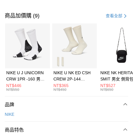
付款方式
信用卡一次付款
商品加價購 (9)
查看全部
信用卡分期付款
3 期 0 利率 每期
NT$2,233
21家銀行
合作金庫商業銀行
第一商業銀行
LINE Pay
華南商業銀行
彰化商業銀行
Apple Pay
上海商業儲蓄銀行
台北富邦商業銀行
國泰世華商業銀行
兆豐國際商業銀行
悠遊付
臺灣中小企業銀行
台中商業銀行
NIKE U J UNICORN
NIKE U NK ED CSH
NIKE NK HERIT
匯豐（台灣）商業銀行
華泰商業銀行
CRW 1PR -160 男女
CREW 2P-144
SMIT 男女 側背
全盈+PAY
聯邦商業銀行
遠東國際商業銀行
中統襪 FZ3393100
EMBRDY 男女 短統襪
BA5871010
NT$446
NT$365
NT$527
元大商業銀行
永豐商業銀行
NT$550
NT$450
NT$650
AFTEE先享後付
FZ3073133
玉山商業銀行
星展（台灣）商業銀行
相關說明
台新國際商業銀行
中國信託商業銀行
品牌
【關於「AFTEE先享後付」】
台灣樂天信用卡公司
AFTEE先享後付是「在收到商品之後才付款」的支付方式。 讓您購物簡單
運送方式
NIKE
便利好安心！
１．簡單：不需註冊會員、不需綁卡、不需儲值。
7-11取貨(快速到店)
２．便利：只要手機號碼，簡訊認證，即可結帳。
商品特色
每筆NT$100，滿NT$1,500(含以上)免運費
３．安心：先確認商品／服務後，再付款。