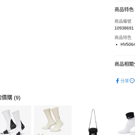
信用卡分
商品特色
3 期 
商品編號
合作金
LINE Pay
10938691
華南商
Apple Pay
上海商
商品特色
國泰世
HV506
悠遊付
臺灣中
匯豐（
全盈+PAY
聯邦商
商品相關分
元大商
AFTEE先
玉山商
品牌
NI
相關說明
分享
台新國
【關於「A
兒童/青少
台灣樂
AFTEE
便利好安
運動類型
運送方式
價購 (9)
１．簡單
２．便利
促銷活動
7-11取貨
３．安心
每筆NT$1
【「AFT
宅配
１．於結帳
付」結帳
每筆NT$1