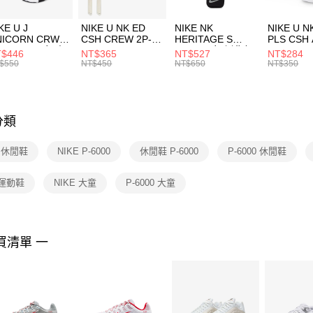
２．訂單
３．收到繳
KE U J
NIKE U NK ED
NIKE NK
NIKE U N
／ATM／
NICORN CRW
CSH CREW 2P-
HERITAGE S
PLS CSH 
※ 請注意
R -160 男女 中
144 EMBRDY 男
SMIT 男女 側背包
144 DBL
$446
NT$365
NT$527
NT$284
絡購買商品
襪 FZ3393100
女 短統襪
BA5871010
襪 DH405
$550
NT$450
NT$650
NT$350
先享後付
FZ3073133
※ 交易是
是否繳費成
付客戶支
分類
【注意事
１．透過由
E 休閒鞋
NIKE P-6000
休閒鞋 P-6000
P-6000 休閒鞋
交易，需
求債權轉
２．關於
 運動鞋
NIKE 大童
P-6000 大童
https://aft
３．未成
「AFTE
任。
買清單 一
４．使用「
即時審查
結果請求
５．嚴禁
形，恩沛
動。