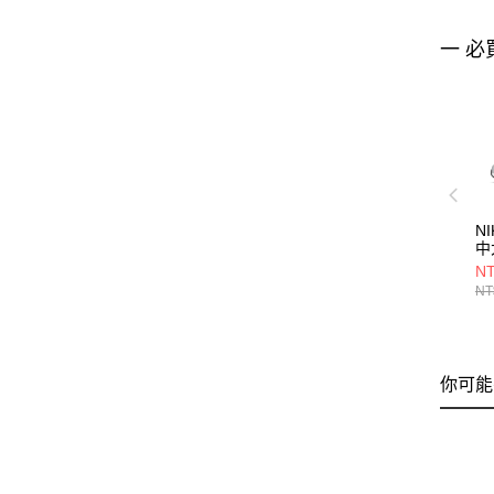
一 必
NI
中
HV
NT
NT
你可能