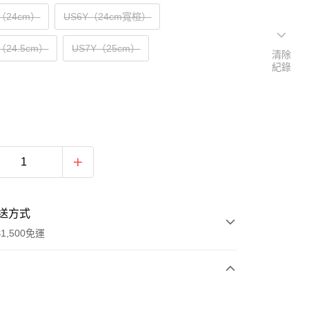
Y（24cm）
US6Y（24cm寬楦）
Y（24.5cm）
US7Y（25cm）
清除
紀錄
送方式
1,500免運
次付款