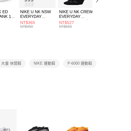
成立數日內，您將收到繳費通知簡訊。
費通知簡訊後14天內，點擊此簡訊中的連結，可透過四大超商
K ED
NIKE U NK NSW
NIKE U NK CREW
NIKE U NK
網路銀行／等多元方式進行付款，方視為交易完成。
ANK 1P
EVERYDAY
EVERYDAY
EVERYDAY LTW
：結帳手續完成當下不需立刻繳費，但若您需要取消訂單，請聯
 男 中統
ESSENTIAL CR
BBALL 3PR 男女
ANKLE 3PR 男女
NT$365
NT$527
NT$365
的店家。未經商家同意取消之訂單仍視為有效，需透過AFTEE
8104
男女 短統襪
長統襪
踝襪 SX7677010
NT$450
NT$650
NT$450
繳納相關費用。
DX5089103
DA2123010
否成功請以「AFTEE先享後付 」之結帳頁面顯示為準，若有關於
功／繳費後需取消欲退款等相關疑問，請聯繫「AFTEE先享後
援中心」
https://netprotections.freshdesk.com/support/home
項】
恩沛科技股份有限公司提供之「AFTEE先享後付」服務完成之
大童 休閒鞋
NIKE 運動鞋
P-6000 運動鞋
依本服務之必要範圍內提供個人資料，並將交易相關給付款項請
讓予恩沛科技股份有限公司。
個人資料處理事宜，請瀏覽以下網址：
ee.tw/terms/#terms3
年的使用者請事先徵得法定代理人或監護人之同意方可使用
E先享後付」，若未經同意申辦者引起之損失，本公司不負相關責
AFTEE先享後付」時，將依據個別帳號之用戶狀況，依本公司
核予不同之上限額度；若仍有額度不足之情形，本公司將視審查
用戶進行身份認證。
一人註冊多個帳號或使用他人資訊註冊。若發現惡意使用之情
科技股份有限公司將有權停止該用戶之使用額度並採取法律行