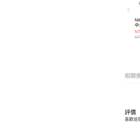
NI
中
HV
NT
NT
相關
評價
喜歡這