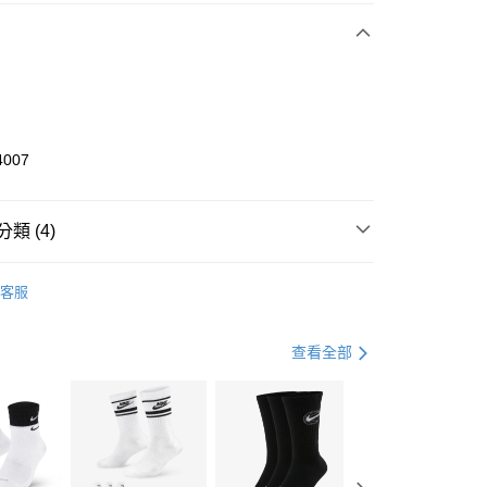
期付款
0 利率 每期
NT$966
21家銀行
庫商業銀行
第一商業銀行
業銀行
彰化商業銀行
業儲蓄銀行
台北富邦商業銀行
華商業銀行
兆豐國際商業銀行
4007
小企業銀行
台中商業銀行
台灣）商業銀行
華泰商業銀行
業銀行
遠東國際商業銀行
類 (4)
業銀行
永豐商業銀行
享後付
業銀行
星展（台灣）商業銀行
KE
全系列鞋款
客服
際商業銀行
中國信託商業銀行
FTEE先享後付」】
年
鞋類
休閒鞋
天信用卡公司
先享後付是「在收到商品之後才付款」的支付方式。 讓您購物簡單
心！
休閒戶外
鞋
查看全部
：不需註冊會員、不需綁卡、不需儲值。
：只要手機號碼，簡訊認證，即可結帳。
兒童/青少年｜鞋服6折起
(快速到店)
：先確認商品／服務後，再付款。
00，滿NT$1,500(含以上)免運費
EE先享後付」結帳流程】
方式選擇「AFTEE先享後付」後，將跳轉至「AFTEE先享後
頁面，進行簡訊認證並確認金額後，即可完成結帳。
00，滿NT$1,500(含以上)免運費