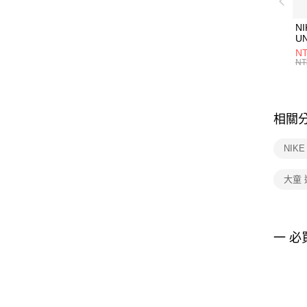
NI
U
1P
NT
統
NT
相關
NIK
大童
一 必