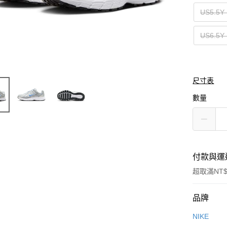
US5.5
US6.5
尺寸表
數量
付款與運
超取滿NT$
付款方式
品牌
信用卡一
NIKE