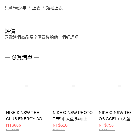
兒童/青少年
上衣
短袖上衣
評價
喜歡這個商品嗎？購買後給他一個好評吧
一 必買清單 一
NIKE K NSW TEE
NIKE G NSW PHOTO
NIKE G NSW TE
CLUB ENERGY AOP
TEE 中大童 短袖上衣
OS GCEL 中大童
中大童 短袖上衣
HQ2337100
上衣 IF0389100
NT$686
NT$616
NT$756
NT$980
NT$880
NT$1,080
HQ9292345