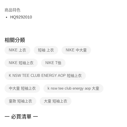
結帳頁面，進行簡訊認證並確認金額後，即可完成結帳。
２．訂單成立數日內，您將收到繳費通知簡訊。
商品特色
３．收到繳費通知簡訊後14天內，點擊此簡訊中的連結，可透過四大超商／
HQ9292010
ATM／網路銀行／等多元方式進行付款，方視為交易完成。
※ 請注意：結帳手續完成當下不需立刻繳費，但若您需要取消訂單，請聯絡
購買商品的店家。未經商家同意取消之訂單仍視為有效，需透過AFTEE先享
後付繳納相關費用。
※ 交易是否成功請以「AFTEE先享後付 」之結帳頁面顯示為準，若有關於
相關分類
是否繳費成功／繳費後需取消欲退款等相關疑問，請聯繫「AFTEE先享後付
客戶支援中心」
https://netprotections.freshdesk.com/support/home
NIKE 上衣
短袖 上衣
NIKE 中大童
【注意事項】
NIKE 短袖上衣
NIKE T恤
１．透過由恩沛科技股份有限公司提供之「AFTEE先享後付」服務完成之交
易，需依本服務之必要範圍內提供個人資料，並將交易相關給付款項請求債
權轉讓予恩沛科技股份有限公司。
K NSW TEE CLUB ENERGY AOP 短袖上衣
２．關於個人資料處理事宜，請瀏覽以下網址：
https://aftee.tw/terms/#terms3
中大童 短袖上衣
k nsw tee club energy aop 大童
３．未成年的使用者請事先徵得法定代理人或監護人之同意方可使用
「AFTEE先享後付」，若未經同意申辦者引起之損失，本公司不負相關責
任。
童款 短袖上衣
大童 短袖上衣
４．使用「AFTEE先享後付」時，將依據個別帳號之用戶狀況，依本公司即
時審查核予不同之上限額度；若仍有額度不足之情形，本公司將視審查結果
請求用戶進行身份認證。
一 必買清單 一
５．嚴禁一人註冊多個帳號或使用他人資訊註冊。若發現惡意使用之情形，
恩沛科技股份有限公司將有權停止該用戶之使用額度並採取法律行動。