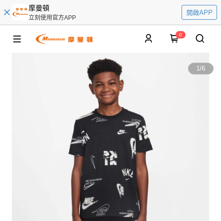
摩曼頓
開啟APP
立刻使用官方APP
0
1
/
6