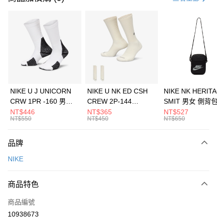
信用卡分期付款
3 期 0 利率 每期
NT$326
21家銀行
合作金庫商業銀行
第一商業銀行
LINE Pay
華南商業銀行
彰化商業銀行
Apple Pay
上海商業儲蓄銀行
台北富邦商業銀行
國泰世華商業銀行
兆豐國際商業銀行
悠遊付
臺灣中小企業銀行
台中商業銀行
NIKE U J UNICORN
NIKE U NK ED CSH
NIKE NK HERIT
匯豐（台灣）商業銀行
華泰商業銀行
CRW 1PR -160 男女
CREW 2P-144
SMIT 男女 側背
全盈+PAY
聯邦商業銀行
遠東國際商業銀行
中統襪 FZ3393100
EMBRDY 男女 短統襪
BA5871010
NT$446
NT$365
NT$527
元大商業銀行
永豐商業銀行
NT$550
NT$450
NT$650
AFTEE先享後付
FZ3073133
玉山商業銀行
星展（台灣）商業銀行
相關說明
台新國際商業銀行
中國信託商業銀行
品牌
【關於「AFTEE先享後付」】
台灣樂天信用卡公司
AFTEE先享後付是「在收到商品之後才付款」的支付方式。 讓您購物簡單
運送方式
NIKE
便利好安心！
１．簡單：不需註冊會員、不需綁卡、不需儲值。
7-11取貨(快速到店)
２．便利：只要手機號碼，簡訊認證，即可結帳。
商品特色
每筆NT$100，滿NT$1,500(含以上)免運費
３．安心：先確認商品／服務後，再付款。
商品編號
宅配
【「AFTEE先享後付」結帳流程】
１．於結帳方式選擇「AFTEE先享後付」後，將跳轉至「AFTEE先享後付」
10938673
每筆NT$100，滿NT$1,500(含以上)免運費