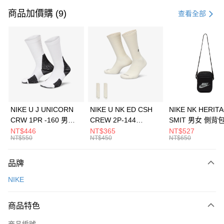
信用卡一次付款
商品加價購 (9)
查看全部
信用卡分期付款
3 期 0 利率 每期
NT$1,133
21家銀行
合作金庫商業銀行
第一商業銀行
LINE Pay
華南商業銀行
彰化商業銀行
Apple Pay
上海商業儲蓄銀行
台北富邦商業銀行
國泰世華商業銀行
兆豐國際商業銀行
悠遊付
臺灣中小企業銀行
台中商業銀行
NIKE U J UNICORN
NIKE U NK ED CSH
NIKE NK HERIT
匯豐（台灣）商業銀行
華泰商業銀行
CRW 1PR -160 男女
CREW 2P-144
SMIT 男女 側背
全盈+PAY
聯邦商業銀行
遠東國際商業銀行
中統襪 FZ3393100
EMBRDY 男女 短統襪
BA5871010
NT$446
NT$365
NT$527
元大商業銀行
永豐商業銀行
NT$550
NT$450
NT$650
AFTEE先享後付
FZ3073133
玉山商業銀行
星展（台灣）商業銀行
相關說明
台新國際商業銀行
中國信託商業銀行
品牌
【關於「AFTEE先享後付」】
台灣樂天信用卡公司
AFTEE先享後付是「在收到商品之後才付款」的支付方式。 讓您購物簡單
運送方式
NIKE
便利好安心！
１．簡單：不需註冊會員、不需綁卡、不需儲值。
7-11取貨(快速到店)
２．便利：只要手機號碼，簡訊認證，即可結帳。
商品特色
每筆NT$100，滿NT$1,500(含以上)免運費
３．安心：先確認商品／服務後，再付款。
商品編號