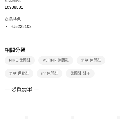
宅配
【「AFTEE先享後付」結帳流程】
１．於結帳方式選擇「AFTEE先享後付」後，將跳轉至「AFTEE先享後付」
10938581
每筆NT$100，滿NT$1,500(含以上)免運費
結帳頁面，進行簡訊認證並確認金額後，即可完成結帳。
２．訂單成立數日內，您將收到繳費通知簡訊。
商品特色
３．收到繳費通知簡訊後14天內，點擊此簡訊中的連結，可透過四大超商／
HJ5228102
ATM／網路銀行／等多元方式進行付款，方視為交易完成。
※ 請注意：結帳手續完成當下不需立刻繳費，但若您需要取消訂單，請聯絡
購買商品的店家。未經商家同意取消之訂單仍視為有效，需透過AFTEE先享
後付繳納相關費用。
※ 交易是否成功請以「AFTEE先享後付 」之結帳頁面顯示為準，若有關於
相關分類
是否繳費成功／繳費後需取消欲退款等相關疑問，請聯繫「AFTEE先享後付
客戶支援中心」
https://netprotections.freshdesk.com/support/home
NIKE 休閒鞋
V5 RNR 休閒鞋
男款 休閒鞋
【注意事項】
男款 運動鞋
rnr 休閒鞋
休閒鞋 鞋子
１．透過由恩沛科技股份有限公司提供之「AFTEE先享後付」服務完成之交
易，需依本服務之必要範圍內提供個人資料，並將交易相關給付款項請求債
權轉讓予恩沛科技股份有限公司。
一 必買清單 一
２．關於個人資料處理事宜，請瀏覽以下網址：
https://aftee.tw/terms/#terms3
３．未成年的使用者請事先徵得法定代理人或監護人之同意方可使用
「AFTEE先享後付」，若未經同意申辦者引起之損失，本公司不負相關責
任。
４．使用「AFTEE先享後付」時，將依據個別帳號之用戶狀況，依本公司即
時審查核予不同之上限額度；若仍有額度不足之情形，本公司將視審查結果
請求用戶進行身份認證。