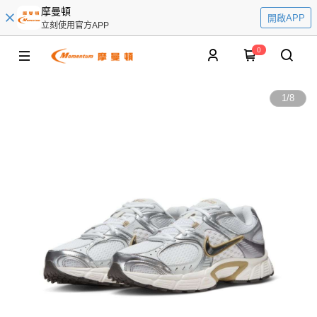
摩曼頓
開啟APP
立刻使用官方APP
0
1
/
8