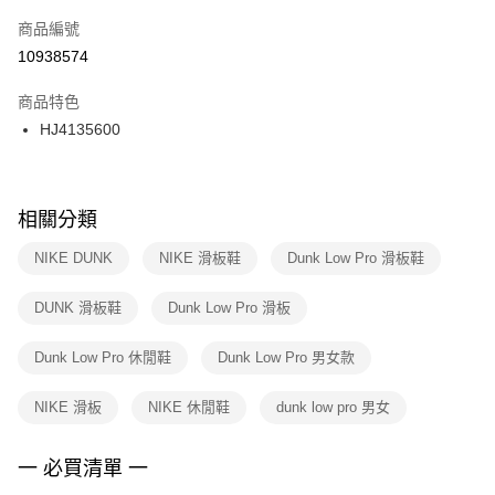
商品編號
宅配
【「AFTEE先享後付」結帳流程】
１．於結帳方式選擇「AFTEE先享後付」後，將跳轉至「AFTEE先享後付」
10938574
每筆NT$100，滿NT$1,500(含以上)免運費
結帳頁面，進行簡訊認證並確認金額後，即可完成結帳。
２．訂單成立數日內，您將收到繳費通知簡訊。
商品特色
３．收到繳費通知簡訊後14天內，點擊此簡訊中的連結，可透過四大超商／
HJ4135600
ATM／網路銀行／等多元方式進行付款，方視為交易完成。
※ 請注意：結帳手續完成當下不需立刻繳費，但若您需要取消訂單，請聯絡
購買商品的店家。未經商家同意取消之訂單仍視為有效，需透過AFTEE先享
後付繳納相關費用。
※ 交易是否成功請以「AFTEE先享後付 」之結帳頁面顯示為準，若有關於
相關分類
是否繳費成功／繳費後需取消欲退款等相關疑問，請聯繫「AFTEE先享後付
客戶支援中心」
https://netprotections.freshdesk.com/support/home
NIKE DUNK
NIKE 滑板鞋
Dunk Low Pro 滑板鞋
【注意事項】
DUNK 滑板鞋
Dunk Low Pro 滑板
１．透過由恩沛科技股份有限公司提供之「AFTEE先享後付」服務完成之交
易，需依本服務之必要範圍內提供個人資料，並將交易相關給付款項請求債
權轉讓予恩沛科技股份有限公司。
Dunk Low Pro 休閒鞋
Dunk Low Pro 男女款
２．關於個人資料處理事宜，請瀏覽以下網址：
https://aftee.tw/terms/#terms3
NIKE 滑板
NIKE 休閒鞋
dunk low pro 男女
３．未成年的使用者請事先徵得法定代理人或監護人之同意方可使用
「AFTEE先享後付」，若未經同意申辦者引起之損失，本公司不負相關責
任。
一 必買清單 一
４．使用「AFTEE先享後付」時，將依據個別帳號之用戶狀況，依本公司即
時審查核予不同之上限額度；若仍有額度不足之情形，本公司將視審查結果