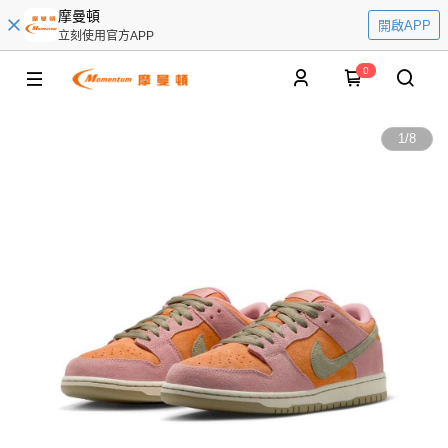
摩曼頓
開啟APP
立刻使用官方APP
0
1
/
8