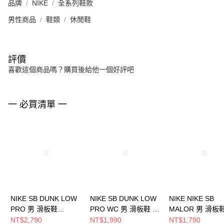
品牌
NIKE
全系列鞋款
男性商品
鞋類
休閒鞋
評價
喜歡這個商品嗎？購買後給他一個好評吧
一 必買清單 一
NIKE SB DUNK LOW
NIKE SB DUNK LOW
NIKE NIKE SB
PRO 男 滑板鞋
PRO WC 男 滑板鞋 棕
MALOR 男 滑板
FJ1674300
FQ7585200
FV6064201
NT$2,790
NT$1,990
NT$1,790