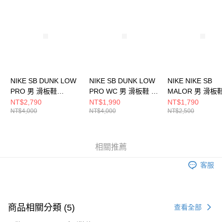
請求用戶進行身份認證。
５．嚴禁一人註冊多個帳號或使用他人資訊註冊。若發現惡意使用之情形，
恩沛科技股份有限公司將有權停止該用戶之使用額度並採取法律行動。
NIKE SB DUNK LOW
NIKE SB DUNK LOW
NIKE NIKE SB
PRO 男 滑板鞋
PRO WC 男 滑板鞋 棕
MALOR 男 滑板
FJ1674300
FQ7585200
FV6064201
NT$2,790
NT$1,990
NT$1,790
NT$4,000
NT$4,000
NT$2,500
相關推薦
客服
商品相關分類 (5)
查看全部