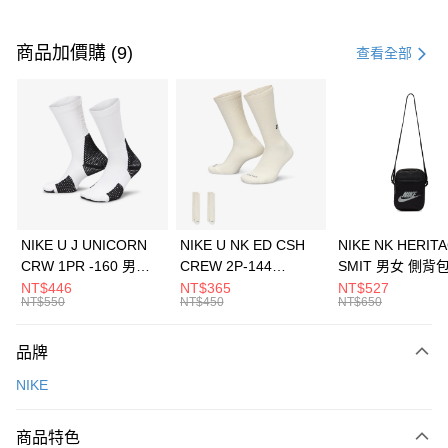
付款方式
信用卡一次付款
商品加價購 (9)
查看全部
信用卡分期付款
3 期 0 利率 每期
NT$1,333
21家銀行
合作金庫商業銀行
第一商業銀行
LINE Pay
華南商業銀行
彰化商業銀行
Apple Pay
上海商業儲蓄銀行
台北富邦商業銀行
國泰世華商業銀行
兆豐國際商業銀行
悠遊付
臺灣中小企業銀行
台中商業銀行
NIKE U J UNICORN
NIKE U NK ED CSH
NIKE NK HERIT
匯豐（台灣）商業銀行
華泰商業銀行
CRW 1PR -160 男女
CREW 2P-144
SMIT 男女 側背
全盈+PAY
聯邦商業銀行
遠東國際商業銀行
中統襪 FZ3393100
EMBRDY 男女 短統襪
BA5871010
NT$446
NT$365
NT$527
元大商業銀行
永豐商業銀行
NT$550
NT$450
NT$650
AFTEE先享後付
FZ3073133
玉山商業銀行
星展（台灣）商業銀行
相關說明
台新國際商業銀行
中國信託商業銀行
品牌
【關於「AFTEE先享後付」】
台灣樂天信用卡公司
AFTEE先享後付是「在收到商品之後才付款」的支付方式。 讓您購物簡單
運送方式
NIKE
便利好安心！
１．簡單：不需註冊會員、不需綁卡、不需儲值。
7-11取貨(快速到店)
２．便利：只要手機號碼，簡訊認證，即可結帳。
商品特色
每筆NT$100，滿NT$1,500(含以上)免運費
３．安心：先確認商品／服務後，再付款。