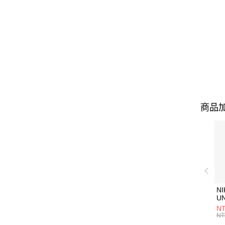
商品加
NI
U
1P
NT
統
NT