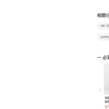
相關
NK 
jortili
一 必
NI
8I
褲 
NT