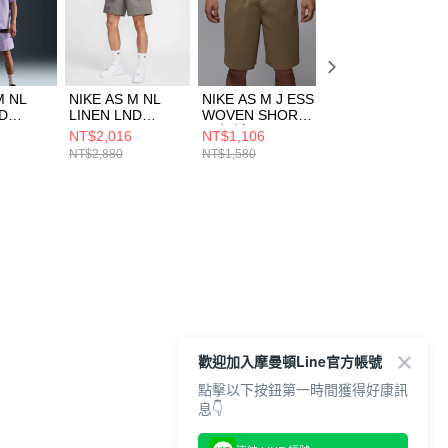
M NL
NIKE AS M NL
NIKE AS M J ESS
NIKE AS M J ESS
ND
LINEN LND
WOVEN SHORT
WOVEN SHORT
ASH 男
SHORT SASH 男
男 短褲
男 短褲
NT$2,016
NT$1,106
NT$1,422
79515
短褲 HJ2979289
HF9336257
HF9336010
NT$2,880
NT$1,580
NT$1,580
歡迎加入摩曼頓Line官方帳號
點擊以下按鈕第一時間獲得好康訊
息👇