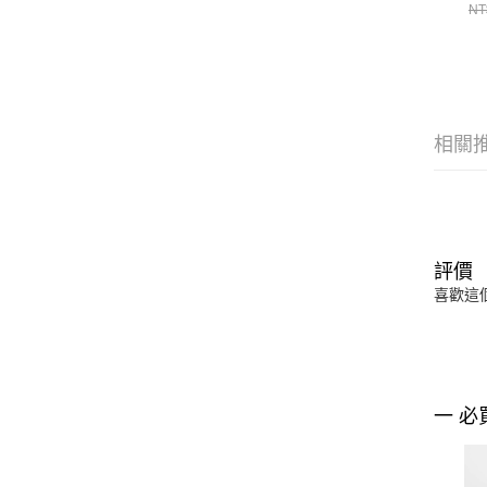
NT
相關
評價
喜歡這
一 必