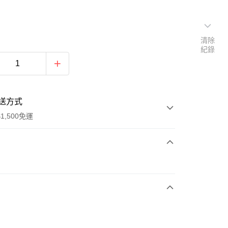
清除
紀錄
送方式
1,500免運
次付款
期付款
0 利率 每期
NT$1,026
21家銀行
庫商業銀行
第一商業銀行
業銀行
彰化商業銀行