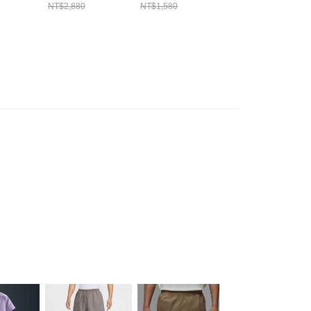
79515
短褲 HJ2979289
HF9336257
HF9336010
NT$2,880
NT$1,580
NT$1,580