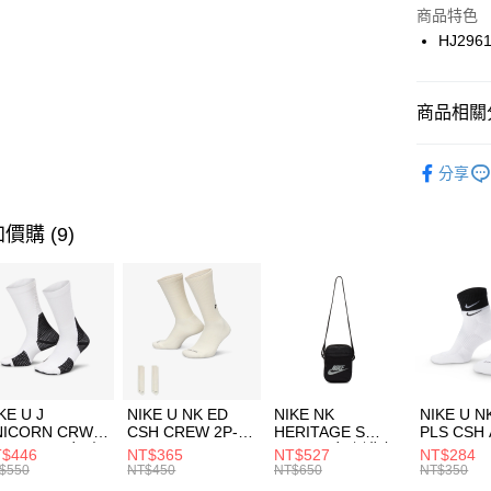
Apple Pay
上海商
商品特色
國泰世
HJ296
悠遊付
臺灣中
匯豐（
全盈+PAY
聯邦商
商品相關分
元大商
AFTEE先
玉山商
品牌
NI
相關說明
分享
台新國
【關於「A
男性商品
台灣樂
AFTEE
便利好安
運動類型
運送方式
價購 (9)
１．簡單
２．便利
7-11取貨
３．安心
每筆NT$1
【「AFT
宅配
１．於結帳
付」結帳
每筆NT$1
２．訂單
３．收到繳
KE U J
NIKE U NK ED
NIKE NK
NIKE U N
／ATM／
NICORN CRW
CSH CREW 2P-
HERITAGE S
PLS CSH 
※ 請注意
R -160 男女 中
144 EMBRDY 男
SMIT 男女 側背包
144 DBL
$446
NT$365
NT$527
NT$284
絡購買商品
襪 FZ3393100
女 短統襪
BA5871010
襪 DH405
$550
NT$450
NT$650
NT$350
先享後付
FZ3073133