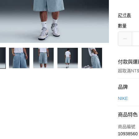
尺寸表
數量
付款與運
超取滿NT$
付款方式
品牌
信用卡一
NIKE
信用卡分
商品特色
3 期 
商品編號
合作金
LINE Pay
10938560
華南商