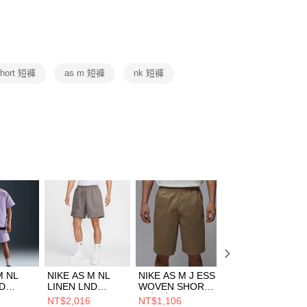
否成功請以「AFTEE先享後付 」之結帳頁面顯示為準，若有關於
功／繳費後需取消欲退款等相關疑問，請聯繫「AFTEE先享後
援中心」
https://netprotections.freshdesk.com/support/home
項】
恩沛科技股份有限公司提供之「AFTEE先享後付」服務完成之
short 短褲
as m 短褲
nk 短褲
依本服務之必要範圍內提供個人資料，並將交易相關給付款項請
讓予恩沛科技股份有限公司。
個人資料處理事宜，請瀏覽以下網址：
ee.tw/terms/#terms3
年的使用者請事先徵得法定代理人或監護人之同意方可使用
E先享後付」，若未經同意申辦者引起之損失，本公司不負相關責
AFTEE先享後付」時，將依據個別帳號之用戶狀況，依本公司
核予不同之上限額度；若仍有額度不足之情形，本公司將視審查
用戶進行身份認證。
一人註冊多個帳號或使用他人資訊註冊。若發現惡意使用之情
科技股份有限公司將有權停止該用戶之使用額度並採取法律行
M NL
NIKE AS M NL
NIKE AS M J ESS
NIKE AS M J ESS
ND
LINEN LND
WOVEN SHORT
WOVEN SHORT
ASH 男
SHORT SASH 男
男 短褲
男 短褲
NT$2,016
NT$1,106
NT$1,422