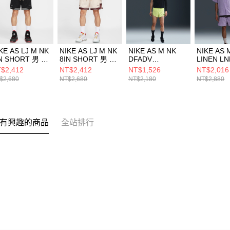
KE AS LJ M NK
NIKE AS LJ M NK
NIKE AS M NK
NIKE AS 
N SHORT 男 短
8IN SHORT 男 短
DFADV
LINEN L
HV3395010
褲 HV3395133
AROSWFT 2INBF
SHORT S
$2,412
NT$2,412
NT$1,526
NT$2,016
SH 男 短褲
短褲 HJ29
$2,680
NT$2,680
NT$2,180
NT$2,880
FN3350736
有興趣的商品
全站排行