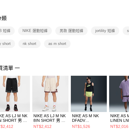
※ 交易是
是否繳費成
付客戶支
分類
【注意事
１．透過由
SB 短褲
NIKE 運動短褲
男款 運動短褲
jortility 短褲
交易，需
求債權轉
２．關於
ty short
nk short
as m short
https://aft
３．未成
「AFTE
任。
買清單 一
４．使用「
即時審查
結果請求
５．嚴禁
形，恩沛
動。
KE AS LJ M NK
NIKE AS LJ M NK
NIKE AS M NK
NIKE AS 
N SHORT 男 短
8IN SHORT 男 短
DFADV
LINEN L
HV3395010
褲 HV3395133
AROSWFT 2INBF
SHORT S
$2,412
NT$2,412
NT$1,526
NT$2,016