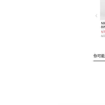
NI
8I
褲 
NT
NT
你可能