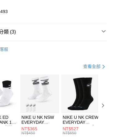
業儲蓄銀行
台北富邦商業銀行
華商業銀行
兆豐國際商業銀行
1493
小企業銀行
台中商業銀行
台灣）商業銀行
華泰商業銀行
業銀行
遠東國際商業銀行
類 (3)
業銀行
永豐商業銀行
享後付
業銀行
星展（台灣）商業銀行
KE
服飾
客服
際商業銀行
中國信託商業銀行
FTEE先享後付」】
下著
短褲
天信用卡公司
先享後付是「在收到商品之後才付款」的支付方式。 讓您購物簡單
心！
休閒戶外
服飾
查看全部
：不需註冊會員、不需綁卡、不需儲值。
：只要手機號碼，簡訊認證，即可結帳。
(快速到店)
：先確認商品／服務後，再付款。
00，滿NT$1,500(含以上)免運費
EE先享後付」結帳流程】
方式選擇「AFTEE先享後付」後，將跳轉至「AFTEE先享後
頁面，進行簡訊認證並確認金額後，即可完成結帳。
00，滿NT$1,500(含以上)免運費
成立數日內，您將收到繳費通知簡訊。
費通知簡訊後14天內，點擊此簡訊中的連結，可透過四大超商
K ED
NIKE U NK NSW
NIKE U NK CREW
NIKE U NK
網路銀行／等多元方式進行付款，方視為交易完成。
ANK 1P
EVERYDAY
EVERYDAY
EVERYDAY LTW
：結帳手續完成當下不需立刻繳費，但若您需要取消訂單，請聯
 男 中統
ESSENTIAL CR
BBALL 3PR 男女
ANKLE 3PR 男女
NT$365
NT$527
NT$365
的店家。未經商家同意取消之訂單仍視為有效，需透過AFTEE
8104
男女 短統襪
長統襪
踝襪 SX7677010
NT$450
NT$650
NT$450
繳納相關費用。
DX5089103
DA2123010