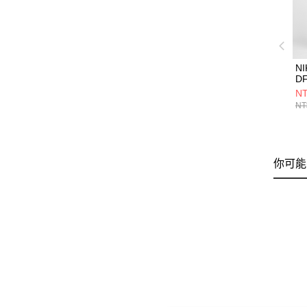
NI
D
C
NT
褲 
NT
你可能