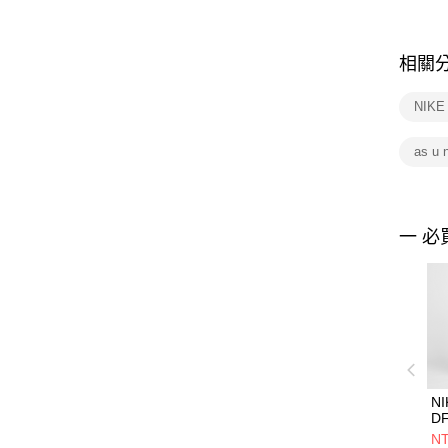
相關
NIK
as u 
一 必
NI
D
C
NT