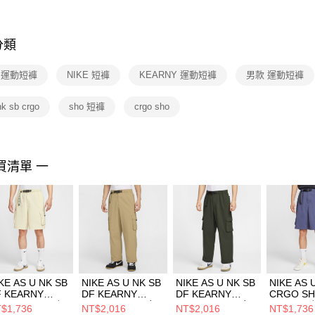
※ 交易是
是否繳費成
付客戶支
分類
【注意事
１．透過由
E 運動短褲
NIKE 短褲
KEARNY 運動短褲
男款 運動短褲
交易，需
求債權轉
２．關於
nk sb crgo
sho 短褲
crgo sho
https://aft
３．未成
「AFTE
任。
買清單 一
４．使用「
即時審查
結果請求
５．嚴禁
形，恩沛
動。
KE AS U NK SB
NIKE AS U NK SB
NIKE AS U NK SB
NIKE AS 
F KEARNY
DF KEARNY
DF KEARNY
CRGO S
RGO SHO 男 短
CRGO PNT 男女
CRGO PNT 男女
GCEL 男
$1,736
NT$2,016
NT$2,016
NT$1,736