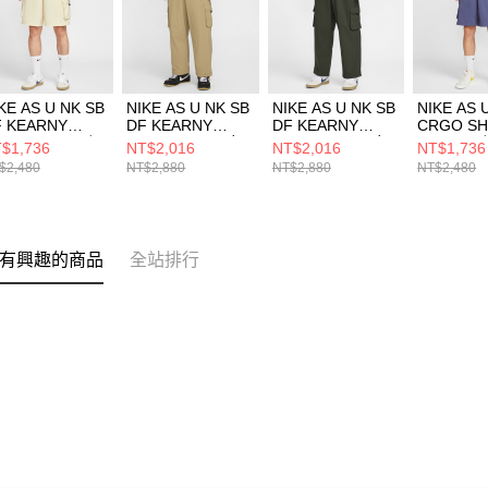
KE AS U NK SB
NIKE AS U NK SB
NIKE AS U NK SB
NIKE AS 
F KEARNY
DF KEARNY
DF KEARNY
CRGO S
RGO SHO 男 短
CRGO PNT 男女
CRGO PNT 男女
GCEL 男
$1,736
NT$2,016
NT$2,016
NT$1,736
HJ2909229
長褲 FV7348297
長褲 FV7348355
IH865850
$2,480
NT$2,880
NT$2,880
NT$2,480
有興趣的商品
全站排行