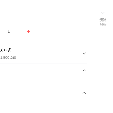
清除
紀錄
送方式
1,500免運
次付款
期付款
0 利率 每期
NT$826
21家銀行
庫商業銀行
第一商業銀行
業銀行
彰化商業銀行