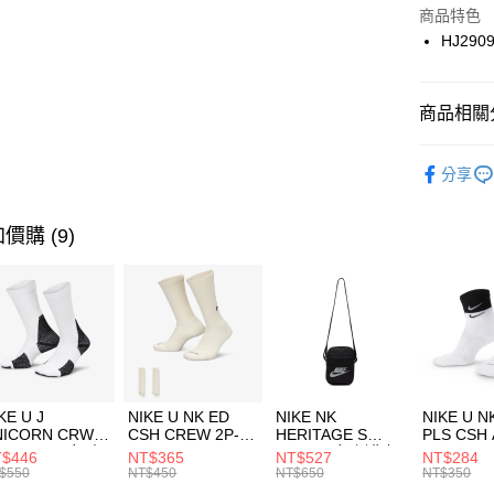
Apple Pay
上海商
商品特色
國泰世
HJ290
悠遊付
臺灣中
匯豐（
全盈+PAY
聯邦商
商品相關分
元大商
AFTEE先
玉山商
品牌
NI
相關說明
分享
台新國
【關於「A
男性商品
台灣樂
AFTEE
便利好安
運動類型
運送方式
價購 (9)
１．簡單
２．便利
7-11取貨
３．安心
每筆NT$1
【「AFT
宅配
１．於結帳
付」結帳
每筆NT$1
２．訂單
３．收到繳
KE U J
NIKE U NK ED
NIKE NK
NIKE U N
／ATM／
NICORN CRW
CSH CREW 2P-
HERITAGE S
PLS CSH 
※ 請注意
R -160 男女 中
144 EMBRDY 男
SMIT 男女 側背包
144 DBL
$446
NT$365
NT$527
NT$284
絡購買商品
襪 FZ3393100
女 短統襪
BA5871010
襪 DH405
$550
NT$450
NT$650
NT$350
先享後付
FZ3073133