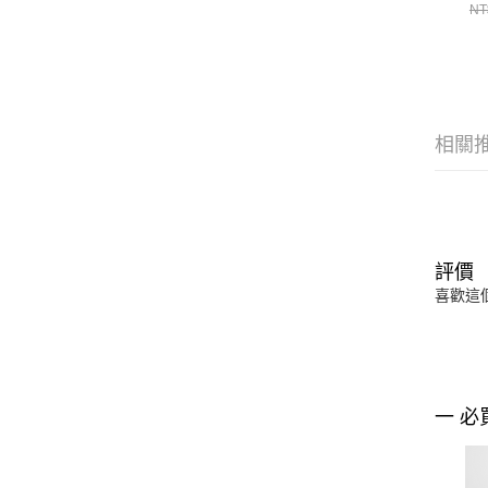
褲 
NT
相關
評價
喜歡這
一 必