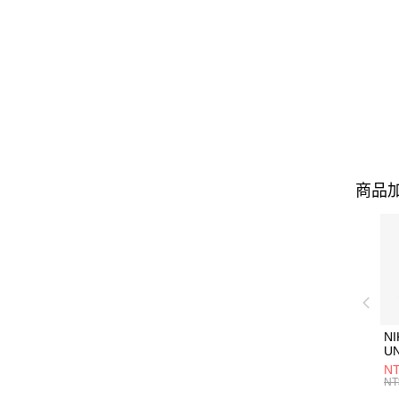
商品加
NI
U
1P
NT
統
NT