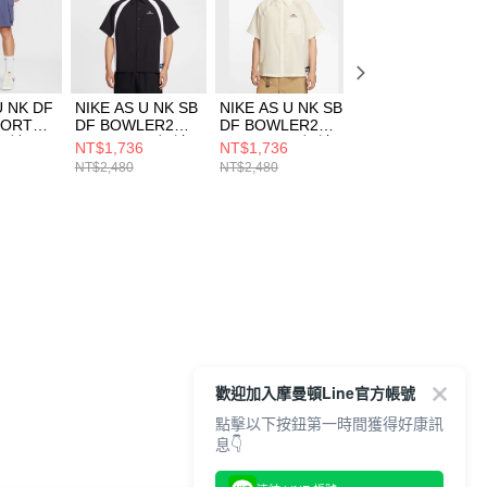
U NK DF
NIKE AS U NK SB
NIKE AS U NK SB
NIKE AS W NK D
HORT
DF BOWLER2
DF BOWLER2
UNVRSA HR 8IN
 短褲
WVN SS 男 短袖
WVN SS 男 短袖
SHRT 女 短褲
NT$1,736
NT$1,736
NT$1,526
8
上衣 HJ2959010
上衣 HJ2959133
HQ6824010
NT$2,480
NT$2,480
NT$2,180
歡迎加入摩曼頓Line官方帳號
點擊以下按鈕第一時間獲得好康訊
息👇