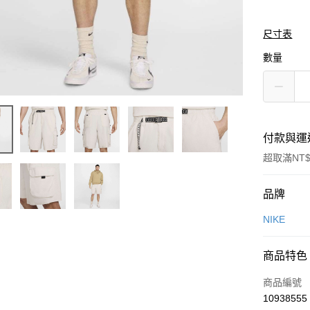
尺寸表
數量
付款與運
超取滿NT$
付款方式
品牌
信用卡一
NIKE
信用卡分
商品特色
3 期 
商品編號
合作金
LINE Pay
10938555
華南商