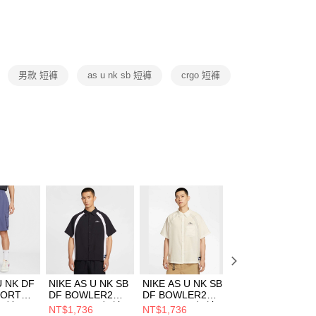
否成功請以「AFTEE先享後付 」之結帳頁面顯示為準，若有關於
功／繳費後需取消欲退款等相關疑問，請聯繫「AFTEE先享後
援中心」
https://netprotections.freshdesk.com/support/home
項】
恩沛科技股份有限公司提供之「AFTEE先享後付」服務完成之
男款 短褲
as u nk sb 短褲
crgo 短褲
依本服務之必要範圍內提供個人資料，並將交易相關給付款項請
讓予恩沛科技股份有限公司。
個人資料處理事宜，請瀏覽以下網址：
ee.tw/terms/#terms3
年的使用者請事先徵得法定代理人或監護人之同意方可使用
E先享後付」，若未經同意申辦者引起之損失，本公司不負相關責
AFTEE先享後付」時，將依據個別帳號之用戶狀況，依本公司
核予不同之上限額度；若仍有額度不足之情形，本公司將視審查
用戶進行身份認證。
一人註冊多個帳號或使用他人資訊註冊。若發現惡意使用之情
科技股份有限公司將有權停止該用戶之使用額度並採取法律行
U NK DF
NIKE AS U NK SB
NIKE AS U NK SB
NIKE AS W NK D
HORT
DF BOWLER2
DF BOWLER2
UNVRSA HR 8IN
 短褲
WVN SS 男 短袖
WVN SS 男 短袖
SHRT 女 短褲
NT$1,736
NT$1,736
NT$1,526