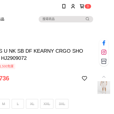
0
商品
AS U NK SB DF KEARNY CRGO SHO
HJ2909072
1,500免運
736
M
L
XL
XXL
3XL