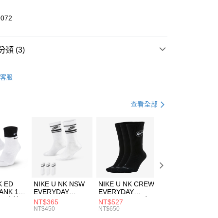
業儲蓄銀行
台北富邦商業銀行
華商業銀行
兆豐國際商業銀行
9072
小企業銀行
台中商業銀行
台灣）商業銀行
華泰商業銀行
業銀行
遠東國際商業銀行
類 (3)
業銀行
永豐商業銀行
享後付
業銀行
星展（台灣）商業銀行
KE
服飾
客服
際商業銀行
中國信託商業銀行
FTEE先享後付」】
下著
短褲
天信用卡公司
先享後付是「在收到商品之後才付款」的支付方式。 讓您購物簡單
心！
休閒戶外
服飾
查看全部
：不需註冊會員、不需綁卡、不需儲值。
：只要手機號碼，簡訊認證，即可結帳。
(快速到店)
：先確認商品／服務後，再付款。
00，滿NT$1,500(含以上)免運費
EE先享後付」結帳流程】
方式選擇「AFTEE先享後付」後，將跳轉至「AFTEE先享後
頁面，進行簡訊認證並確認金額後，即可完成結帳。
00，滿NT$1,500(含以上)免運費
成立數日內，您將收到繳費通知簡訊。
費通知簡訊後14天內，點擊此簡訊中的連結，可透過四大超商
K ED
NIKE U NK NSW
NIKE U NK CREW
NIKE U NK
網路銀行／等多元方式進行付款，方視為交易完成。
ANK 1P
EVERYDAY
EVERYDAY
EVERYDAY LTW
：結帳手續完成當下不需立刻繳費，但若您需要取消訂單，請聯
 男 中統
ESSENTIAL CR
BBALL 3PR 男女
ANKLE 3PR 男女
NT$365
NT$527
NT$365
的店家。未經商家同意取消之訂單仍視為有效，需透過AFTEE
8104
男女 短統襪
長統襪
踝襪 SX7677010
NT$450
NT$650
NT$450
繳納相關費用。
DX5089103
DA2123010