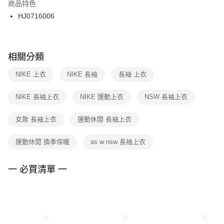
商品特色
宅配
【「AFTEE先享後付」結帳流程】
HJ0716006
１．於結帳方式選擇「AFTEE先享後付」後，將跳轉至「AFTEE先享後付」
每筆NT$100，滿NT$1,500(含以上)免運費
結帳頁面，進行簡訊認證並確認金額後，即可完成結帳。
２．訂單成立數日內，您將收到繳費通知簡訊。
３．收到繳費通知簡訊後14天內，點擊此簡訊中的連結，可透過四大超商／
相關分類
ATM／網路銀行／等多元方式進行付款，方視為交易完成。
※ 請注意：結帳手續完成當下不需立刻繳費，但若您需要取消訂單，請聯絡
NIKE 上衣
NIKE 長袖
長袖 上衣
購買商品的店家。未經商家同意取消之訂單仍視為有效，需透過AFTEE先享
後付繳納相關費用。
※ 交易是否成功請以「AFTEE先享後付 」之結帳頁面顯示為準，若有關於
NIKE 長袖上衣
NIKE 運動上衣
NSW 長袖上衣
是否繳費成功／繳費後需取消欲退款等相關疑問，請聯繫「AFTEE先享後付
客戶支援中心」
https://netprotections.freshdesk.com/support/home
女款 長袖上衣
運動休閒 長袖上衣
【注意事項】
１．透過由恩沛科技股份有限公司提供之「AFTEE先享後付」服務完成之交
運動休閒 換季保暖
as w nsw 長袖上衣
易，需依本服務之必要範圍內提供個人資料，並將交易相關給付款項請求債
權轉讓予恩沛科技股份有限公司。
一 必買清單 一
２．關於個人資料處理事宜，請瀏覽以下網址：
https://aftee.tw/terms/#terms3
３．未成年的使用者請事先徵得法定代理人或監護人之同意方可使用
「AFTEE先享後付」，若未經同意申辦者引起之損失，本公司不負相關責
任。
４．使用「AFTEE先享後付」時，將依據個別帳號之用戶狀況，依本公司即
時審查核予不同之上限額度；若仍有額度不足之情形，本公司將視審查結果