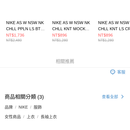
請求用戶進行身份認證。
５．嚴禁一人註冊多個帳號或使用他人資訊註冊。若發現惡意使用之情形，
恩沛科技股份有限公司將有權停止該用戶之使用額度並採取法律行動。
NIKE AS W NSW NK
NIKE AS W NSW NK
NIKE AS W NSW
CHLL PPLN LS BTN T
CHLL KNT MOCK
CHLL KNT LS C
女 長袖上衣
TEE 女 長袖上衣
長袖上衣 HF5323
NT$1,736
NT$896
NT$896
NT$2,480
NT$1,280
NT$1,280
HJ0716100
HV5028110
相關推薦
客服
商品相關分類 (3)
查看全部
品牌
NIKE
服飾
女性商品
上衣
長袖上衣