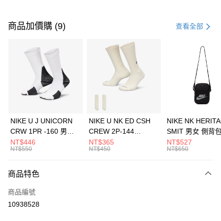
付款方式
信用卡一次付款
商品加價購 (9)
查看全部
信用卡分期付款
3 期 0 利率 每期
NT$826
21家銀行
合作金庫商業銀行
第一商業銀行
LINE Pay
華南商業銀行
彰化商業銀行
Apple Pay
上海商業儲蓄銀行
台北富邦商業銀行
國泰世華商業銀行
兆豐國際商業銀行
悠遊付
臺灣中小企業銀行
台中商業銀行
NIKE U J UNICORN
NIKE U NK ED CSH
NIKE NK HERIT
匯豐（台灣）商業銀行
華泰商業銀行
CRW 1PR -160 男女
CREW 2P-144
SMIT 男女 側背
全盈+PAY
聯邦商業銀行
遠東國際商業銀行
中統襪 FZ3393100
EMBRDY 男女 短統襪
BA5871010
NT$446
NT$365
NT$527
元大商業銀行
永豐商業銀行
NT$550
NT$450
NT$650
AFTEE先享後付
FZ3073133
玉山商業銀行
星展（台灣）商業銀行
相關說明
台新國際商業銀行
中國信託商業銀行
商品特色
【關於「AFTEE先享後付」】
台灣樂天信用卡公司
AFTEE先享後付是「在收到商品之後才付款」的支付方式。 讓您購物簡單
運送方式
商品編號
便利好安心！
１．簡單：不需註冊會員、不需綁卡、不需儲值。
7-11取貨(快速到店)
10938528
２．便利：只要手機號碼，簡訊認證，即可結帳。
每筆NT$100，滿NT$1,500(含以上)免運費
３．安心：先確認商品／服務後，再付款。