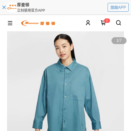
摩曼頓
開啟APP
立刻使用官方APP
0
1
/
7