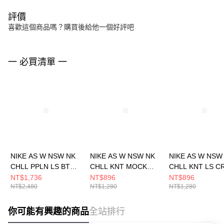
評價
喜歡這個商品嗎？購買後給他一個好評吧
一 必買清單 一
NIKE AS W NSW NK
NIKE AS W NSW NK
NIKE AS W NSW
CHLL PPLN LS BTN T
CHLL KNT MOCK
CHLL KNT LS C
女 長袖上衣
TEE 女 長袖上衣
長袖上衣 HF5323
NT$1,736
NT$896
NT$896
NT$2,480
NT$1,280
NT$1,280
HJ0716100
HV5028110
你可能有興趣的商品
全站排行