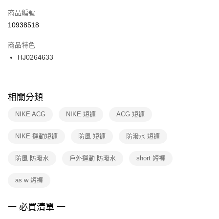
商品編號
宅配
【「AFTEE先享後付」結帳流程】
１．於結帳方式選擇「AFTEE先享後付」後，將跳轉至「AFTEE先享後付」
10938518
每筆NT$100，滿NT$1,500(含以上)免運費
結帳頁面，進行簡訊認證並確認金額後，即可完成結帳。
２．訂單成立數日內，您將收到繳費通知簡訊。
商品特色
３．收到繳費通知簡訊後14天內，點擊此簡訊中的連結，可透過四大超商／
HJ0264633
ATM／網路銀行／等多元方式進行付款，方視為交易完成。
※ 請注意：結帳手續完成當下不需立刻繳費，但若您需要取消訂單，請聯絡
購買商品的店家。未經商家同意取消之訂單仍視為有效，需透過AFTEE先享
後付繳納相關費用。
※ 交易是否成功請以「AFTEE先享後付 」之結帳頁面顯示為準，若有關於
相關分類
是否繳費成功／繳費後需取消欲退款等相關疑問，請聯繫「AFTEE先享後付
客戶支援中心」
https://netprotections.freshdesk.com/support/home
NIKE ACG
NIKE 短褲
ACG 短褲
【注意事項】
NIKE 運動短褲
防風 短褲
防潑水 短褲
１．透過由恩沛科技股份有限公司提供之「AFTEE先享後付」服務完成之交
易，需依本服務之必要範圍內提供個人資料，並將交易相關給付款項請求債
權轉讓予恩沛科技股份有限公司。
防風 防潑水
戶外運動 防潑水
short 短褲
２．關於個人資料處理事宜，請瀏覽以下網址：
https://aftee.tw/terms/#terms3
as w 短褲
３．未成年的使用者請事先徵得法定代理人或監護人之同意方可使用
「AFTEE先享後付」，若未經同意申辦者引起之損失，本公司不負相關責
任。
一 必買清單 一
４．使用「AFTEE先享後付」時，將依據個別帳號之用戶狀況，依本公司即
時審查核予不同之上限額度；若仍有額度不足之情形，本公司將視審查結果