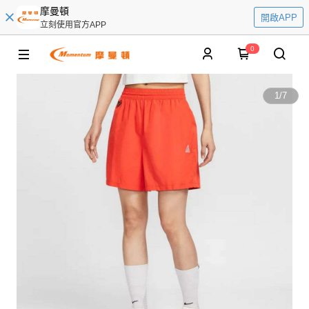
摩曼頓
開啟APP
立刻使用官方APP
0
1
/
7