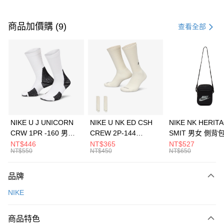
付款方式
信用卡一次付款
商品加價購 (9)
查看全部
信用卡分期付款
3 期 0 利率 每期
NT$893
21家銀行
合作金庫商業銀行
第一商業銀行
LINE Pay
華南商業銀行
彰化商業銀行
Apple Pay
上海商業儲蓄銀行
台北富邦商業銀行
國泰世華商業銀行
兆豐國際商業銀行
悠遊付
臺灣中小企業銀行
台中商業銀行
NIKE U J UNICORN
NIKE U NK ED CSH
NIKE NK HERIT
匯豐（台灣）商業銀行
華泰商業銀行
CRW 1PR -160 男女
CREW 2P-144
SMIT 男女 側背
全盈+PAY
聯邦商業銀行
遠東國際商業銀行
中統襪 FZ3393100
EMBRDY 男女 短統襪
BA5871010
NT$446
NT$365
NT$527
元大商業銀行
永豐商業銀行
NT$550
NT$450
NT$650
AFTEE先享後付
FZ3073133
玉山商業銀行
星展（台灣）商業銀行
相關說明
台新國際商業銀行
中國信託商業銀行
品牌
【關於「AFTEE先享後付」】
台灣樂天信用卡公司
AFTEE先享後付是「在收到商品之後才付款」的支付方式。 讓您購物簡單
運送方式
NIKE
便利好安心！
１．簡單：不需註冊會員、不需綁卡、不需儲值。
7-11取貨(快速到店)
２．便利：只要手機號碼，簡訊認證，即可結帳。
商品特色
每筆NT$100，滿NT$1,500(含以上)免運費
３．安心：先確認商品／服務後，再付款。