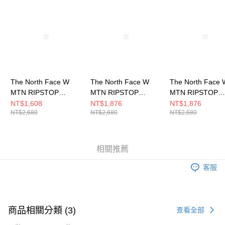
請求用戶進行身份認證。
５．嚴禁一人註冊多個帳號或使用他人資訊註冊。若發現惡意使用之情形，
恩沛科技股份有限公司將有權停止該用戶之使用額度並採取法律行動。
The North Face W
The North Face W
The North Face 
MTN RIPSTOP
MTN RIPSTOP
MTN RIPSTOP
CARGO SHORT- AP
CARGO SHORT- AP
CARGO SHORT-
NT$1,608
NT$1,876
NT$1,876
NT$2,680
NT$2,680
NT$2,680
女 短褲
女 短褲
女 短褲
NF0A8C111OA
NF0A8C11JK3
NF0A8C11DOM
相關推薦
客服
商品相關分類 (3)
查看全部