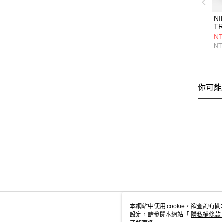
NI
T
女
NT
FN
NT
你可能
本網站中使用 cookie，欲查詢有關
設定，請參閱本網站「
隱私權條款