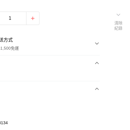
清除
紀錄
送方式
1,500免運
次付款
期付款
0 利率 每期
NT$626
21家銀行
庫商業銀行
第一商業銀行
業銀行
彰化商業銀行
業儲蓄銀行
台北富邦商業銀行
華商業銀行
兆豐國際商業銀行
8134
小企業銀行
台中商業銀行