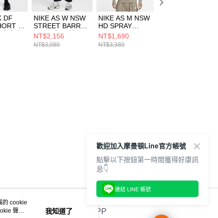
K DF
NIKE AS W NSW
NIKE AS M NSW
NIKE G NSW TE
HORT K
STREET BARREL
HD SPRAY
SS OS GCEL 中
 中大童 短
PANT 女 長褲
FANTASIA GCE
童 短袖上衣
NT$2,156
NT$1,690
NT$756
8010
HV2087010
男 長褲
IF0389100
NT$3,080
NT$3,380
NT$1,080
HJ1465247
歡迎加入摩曼頓Line官方帳號
點擊以下按鈕第一時間獲得好康訊
息👇
連結 LINE 帳號
 cookie
kie 聲明
我知道了
官方APP