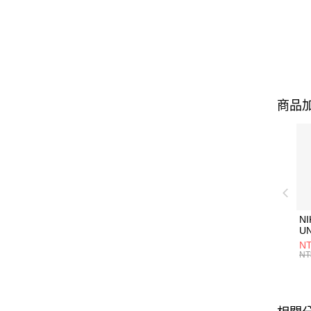
商品加
NI
U
1P
NT
統
NT