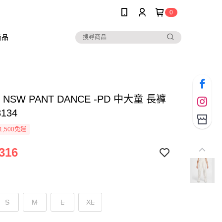
0
商品
G NSW PANT DANCE -PD 中大童 長褲
8134
1,500免運
316
S
M
L
XL