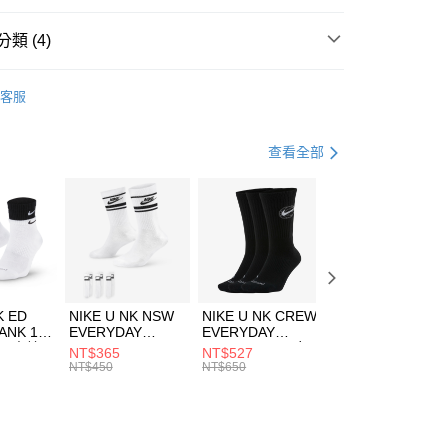
台灣）商業銀行
華泰商業銀行
業銀行
遠東國際商業銀行
類 (4)
業銀行
永豐商業銀行
享後付
業銀行
星展（台灣）商業銀行
KE
服飾
客服
際商業銀行
中國信託商業銀行
FTEE先享後付」】
年
下著
長褲
天信用卡公司
先享後付是「在收到商品之後才付款」的支付方式。 讓您購物簡單
心！
休閒戶外
服飾
查看全部
：不需註冊會員、不需綁卡、不需儲值。
：只要手機號碼，簡訊認證，即可結帳。
兒童/青少年｜鞋服6折起
(快速到店)
：先確認商品／服務後，再付款。
00，滿NT$1,500(含以上)免運費
EE先享後付」結帳流程】
方式選擇「AFTEE先享後付」後，將跳轉至「AFTEE先享後
頁面，進行簡訊認證並確認金額後，即可完成結帳。
00，滿NT$1,500(含以上)免運費
成立數日內，您將收到繳費通知簡訊。
費通知簡訊後14天內，點擊此簡訊中的連結，可透過四大超商
K ED
NIKE U NK NSW
NIKE U NK CREW
NIKE U NK
網路銀行／等多元方式進行付款，方視為交易完成。
ANK 1P
EVERYDAY
EVERYDAY
EVERYDAY LTW
：結帳手續完成當下不需立刻繳費，但若您需要取消訂單，請聯
 男 中統
ESSENTIAL CR
BBALL 3PR 男女
ANKLE 3PR 男女
NT$365
NT$527
NT$365
的店家。未經商家同意取消之訂單仍視為有效，需透過AFTEE
8104
男女 短統襪
長統襪
踝襪 SX7677010
NT$450
NT$650
NT$450
繳納相關費用。
DX5089103
DA2123010
否成功請以「AFTEE先享後付 」之結帳頁面顯示為準，若有關於
功／繳費後需取消欲退款等相關疑問，請聯繫「AFTEE先享後
援中心」
https://netprotections.freshdesk.com/support/home