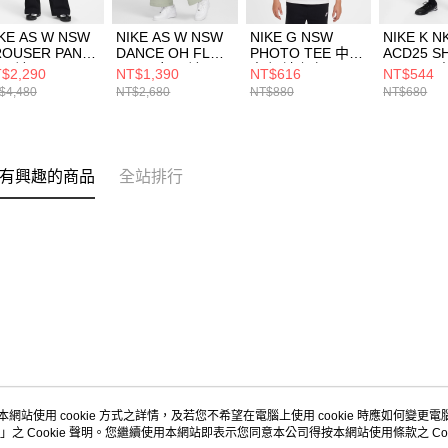
KE AS W NSW
NIKE AS W NSW
NIKE G NSW
NIKE K N
ROUSER PANT
DANCE OH FLC
PHOTO TEE 中大
ACD25 S
 長褲
PANT 女 長褲
童 短袖上衣
7IN -PD
$2,290
NT$1,390
NT$616
NT$544
1884010
FV7513370
HQ2337100
褲 HJ371
$4,480
NT$2,680
NT$880
NT$680
有興趣的商品
全站排行
本網站使用 cookie 方式之詳情，及若您不希望在電腦上使用 cookie 時應如何變更電腦的
」之 Cookie 聲明。您繼續使用本網站即表示您同意本公司得按本網站使用條款之 Coo
關於我們
客服資訊