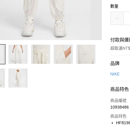
數量
付款與運
超取滿NT$
付款方式
品牌
信用卡一
NIKE
信用卡分
商品特色
3 期 
商品編號
合作金
LINE Pay
10938486
華南商
Apple Pay
上海商
商品特色
國泰世
HF819
悠遊付
臺灣中