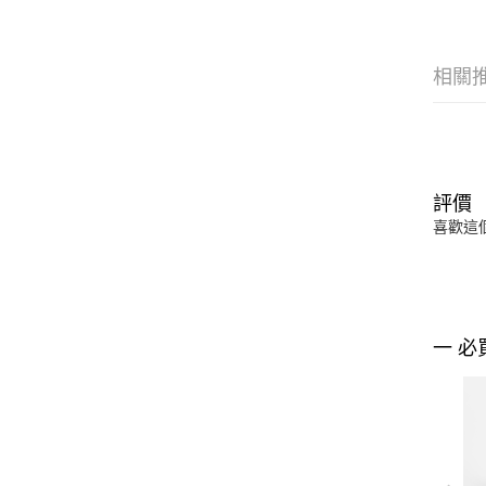
相關
評價
喜歡這
一 必