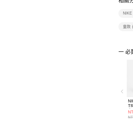
相關
NIK
童款 
一 必
NI
T
女
NT
FN
NT