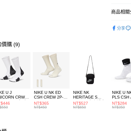
匯豐（
全盈+PAY
聯邦商
商品相關分
元大商
AFTEE先
玉山商
品牌
NI
相關說明
分享
台新國
【關於「A
兒童/青少
台灣樂
AFTEE
便利好安
運動類型
運送方式
價購 (9)
１．簡單
２．便利
促銷活動
7-11取貨
３．安心
每筆NT$1
【「AFT
宅配
１．於結帳
付」結帳
每筆NT$1
２．訂單
３．收到繳
KE U J
NIKE U NK ED
NIKE NK
NIKE U N
／ATM／
NICORN CRW
CSH CREW 2P-
HERITAGE S
PLS CSH 
※ 請注意
R -160 男女 中
144 EMBRDY 男
SMIT 男女 側背包
144 DBL
$446
NT$365
NT$527
NT$284
絡購買商品
襪 FZ3393100
女 短統襪
BA5871010
襪 DH405
$550
NT$450
NT$650
NT$350
先享後付
FZ3073133
※ 交易是
是否繳費成
付客戶支