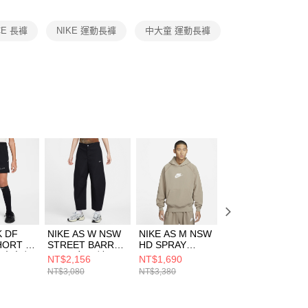
項】
恩沛科技股份有限公司提供之「AFTEE先享後付」服務完成之
CE 長褲
NIKE 運動長褲
中大童 運動長褲
依本服務之必要範圍內提供個人資料，並將交易相關給付款項請
讓予恩沛科技股份有限公司。
個人資料處理事宜，請瀏覽以下網址：
ee.tw/terms/#terms3
年的使用者請事先徵得法定代理人或監護人之同意方可使用
E先享後付」，若未經同意申辦者引起之損失，本公司不負相關責
AFTEE先享後付」時，將依據個別帳號之用戶狀況，依本公司
核予不同之上限額度；若仍有額度不足之情形，本公司將視審查
用戶進行身份認證。
一人註冊多個帳號或使用他人資訊註冊。若發現惡意使用之情
科技股份有限公司將有權停止該用戶之使用額度並採取法律行
K DF
NIKE AS W NSW
NIKE AS M NSW
NIKE G NSW TE
HORT K
STREET BARREL
HD SPRAY
SS OS GCEL 中
 中大童 短
PANT 女 長褲
FANTASIA GCE
童 短袖上衣
NT$2,156
NT$1,690
NT$756
8010
HV2087010
男 長褲
IF0389100
NT$3,080
NT$3,380
NT$1,080
HJ1465247