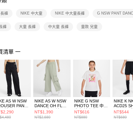
分類
【注意事
１．透過由
E 長褲
NIKE 中大童
NIKE 中大童長褲
G NSW PANT DAN
交易，需
求債權轉
２．關於
長褲
大童 長褲
中大童 長褲
童款 兒童
https://aft
３．未成
「AFTE
任。
買清單 一
４．使用「
即時審查
結果請求
５．嚴禁
形，恩沛
動。
KE AS W NSW
NIKE AS W NSW
NIKE G NSW
NIKE K N
ROUSER PANT
DANCE OH FLC
PHOTO TEE 中大
ACD25 S
 長褲
PANT 女 長褲
童 短袖上衣
7IN -PD
$2,290
NT$1,390
NT$616
NT$544
1884010
FV7513370
HQ2337100
褲 HJ371
$4,480
NT$2,680
NT$880
NT$680