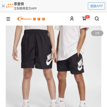
摩曼頓
開啟APP
立刻使用官方APP
0
1
/
8