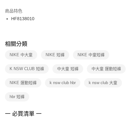
結帳頁面，進行簡訊認證並確認金額後，即可完成結帳。
２．訂單成立數日內，您將收到繳費通知簡訊。
商品特色
３．收到繳費通知簡訊後14天內，點擊此簡訊中的連結，可透過四大超商／
HF8138010
ATM／網路銀行／等多元方式進行付款，方視為交易完成。
※ 請注意：結帳手續完成當下不需立刻繳費，但若您需要取消訂單，請聯絡
購買商品的店家。未經商家同意取消之訂單仍視為有效，需透過AFTEE先享
後付繳納相關費用。
※ 交易是否成功請以「AFTEE先享後付 」之結帳頁面顯示為準，若有關於
相關分類
是否繳費成功／繳費後需取消欲退款等相關疑問，請聯繫「AFTEE先享後付
客戶支援中心」
https://netprotections.freshdesk.com/support/home
NIKE 中大童
NIKE 短褲
NIKE 中童短褲
【注意事項】
K NSW CLUB 短褲
中大童 短褲
中大童 運動短褲
１．透過由恩沛科技股份有限公司提供之「AFTEE先享後付」服務完成之交
易，需依本服務之必要範圍內提供個人資料，並將交易相關給付款項請求債
權轉讓予恩沛科技股份有限公司。
NIKE 運動短褲
k nsw club hbr
k nsw club 大童
２．關於個人資料處理事宜，請瀏覽以下網址：
https://aftee.tw/terms/#terms3
hbr 短褲
３．未成年的使用者請事先徵得法定代理人或監護人之同意方可使用
「AFTEE先享後付」，若未經同意申辦者引起之損失，本公司不負相關責
任。
一 必買清單 一
４．使用「AFTEE先享後付」時，將依據個別帳號之用戶狀況，依本公司即
時審查核予不同之上限額度；若仍有額度不足之情形，本公司將視審查結果
請求用戶進行身份認證。
５．嚴禁一人註冊多個帳號或使用他人資訊註冊。若發現惡意使用之情形，
恩沛科技股份有限公司將有權停止該用戶之使用額度並採取法律行動。