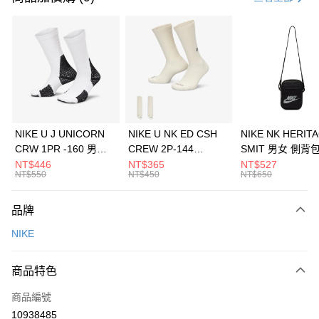
信用卡分期付款
3 期 0 利率 每期
NT$360
21家銀行
合作金庫商業銀行
第一商業銀行
LINE Pay
華南商業銀行
彰化商業銀行
Apple Pay
上海商業儲蓄銀行
台北富邦商業銀行
國泰世華商業銀行
兆豐國際商業銀行
悠遊付
臺灣中小企業銀行
台中商業銀行
NIKE U J UNICORN
NIKE U NK ED CSH
NIKE NK HERIT
匯豐（台灣）商業銀行
華泰商業銀行
CRW 1PR -160 男女
CREW 2P-144
SMIT 男女 側背
全盈+PAY
聯邦商業銀行
遠東國際商業銀行
中統襪 FZ3393100
EMBRDY 男女 短統襪
BA5871010
NT$446
NT$365
NT$527
元大商業銀行
永豐商業銀行
NT$550
NT$450
NT$650
AFTEE先享後付
FZ3073133
玉山商業銀行
星展（台灣）商業銀行
相關說明
台新國際商業銀行
中國信託商業銀行
品牌
【關於「AFTEE先享後付」】
台灣樂天信用卡公司
AFTEE先享後付是「在收到商品之後才付款」的支付方式。 讓您購物簡單
運送方式
NIKE
便利好安心！
１．簡單：不需註冊會員、不需綁卡、不需儲值。
7-11取貨(快速到店)
２．便利：只要手機號碼，簡訊認證，即可結帳。
商品特色
每筆NT$100，滿NT$1,500(含以上)免運費
３．安心：先確認商品／服務後，再付款。
商品編號
宅配
【「AFTEE先享後付」結帳流程】
１．於結帳方式選擇「AFTEE先享後付」後，將跳轉至「AFTEE先享後付」
10938485
每筆NT$100，滿NT$1,500(含以上)免運費