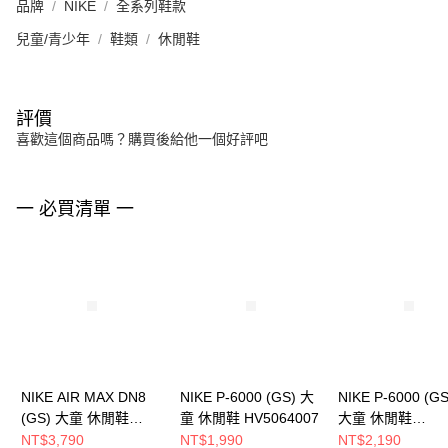
品牌
NIKE
全系列鞋款
兒童/青少年
鞋類
休閒鞋
評價
喜歡這個商品嗎？購買後給他一個好評吧
一 必買清單 一
NIKE AIR MAX DN8
NIKE P-6000 (GS) 大
NIKE P-6000 (G
(GS) 大童 休閒鞋
童 休閒鞋 HV5064007
大童 休閒鞋
HF7310005
IQ1134161
NT$3,790
NT$1,990
NT$2,190