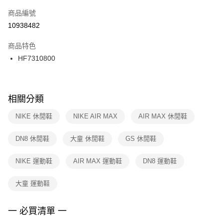
商品編號
宅配
【「AFTEE先享後付」結帳流程】
１．於結帳方式選擇「AFTEE先享後付」後，將跳轉至「AFTEE先享後付」
10938482
每筆NT$100，滿NT$1,500(含以上)免運費
結帳頁面，進行簡訊認證並確認金額後，即可完成結帳。
２．訂單成立數日內，您將收到繳費通知簡訊。
商品特色
３．收到繳費通知簡訊後14天內，點擊此簡訊中的連結，可透過四大超商／
HF7310800
ATM／網路銀行／等多元方式進行付款，方視為交易完成。
※ 請注意：結帳手續完成當下不需立刻繳費，但若您需要取消訂單，請聯絡
購買商品的店家。未經商家同意取消之訂單仍視為有效，需透過AFTEE先享
後付繳納相關費用。
※ 交易是否成功請以「AFTEE先享後付 」之結帳頁面顯示為準，若有關於
相關分類
是否繳費成功／繳費後需取消欲退款等相關疑問，請聯繫「AFTEE先享後付
客戶支援中心」
https://netprotections.freshdesk.com/support/home
NIKE 休閒鞋
NIKE AIR MAX
AIR MAX 休閒鞋
【注意事項】
DN8 休閒鞋
大童 休閒鞋
GS 休閒鞋
１．透過由恩沛科技股份有限公司提供之「AFTEE先享後付」服務完成之交
易，需依本服務之必要範圍內提供個人資料，並將交易相關給付款項請求債
權轉讓予恩沛科技股份有限公司。
NIKE 運動鞋
AIR MAX 運動鞋
DN8 運動鞋
２．關於個人資料處理事宜，請瀏覽以下網址：
https://aftee.tw/terms/#terms3
大童 運動鞋
３．未成年的使用者請事先徵得法定代理人或監護人之同意方可使用
「AFTEE先享後付」，若未經同意申辦者引起之損失，本公司不負相關責
任。
一 必買清單 一
４．使用「AFTEE先享後付」時，將依據個別帳號之用戶狀況，依本公司即
時審查核予不同之上限額度；若仍有額度不足之情形，本公司將視審查結果