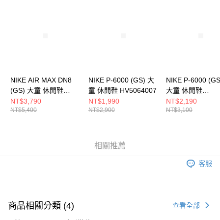
請求用戶進行身份認證。
５．嚴禁一人註冊多個帳號或使用他人資訊註冊。若發現惡意使用之情形，
恩沛科技股份有限公司將有權停止該用戶之使用額度並採取法律行動。
NIKE AIR MAX DN8
NIKE P-6000 (GS) 大
NIKE P-6000 (G
(GS) 大童 休閒鞋
童 休閒鞋 HV5064007
大童 休閒鞋
HF7310005
IQ1134161
NT$3,790
NT$1,990
NT$2,190
NT$5,400
NT$2,900
NT$3,100
相關推薦
客服
商品相關分類 (4)
查看全部