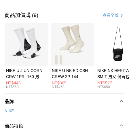
付款方式
信用卡一次付款
商品加價購 (9)
查看全部
信用卡分期付款
3 期 0 利率 每期
NT$1,800
21家銀行
合作金庫商業銀行
第一商業銀行
LINE Pay
華南商業銀行
彰化商業銀行
Apple Pay
上海商業儲蓄銀行
台北富邦商業銀行
國泰世華商業銀行
兆豐國際商業銀行
悠遊付
臺灣中小企業銀行
台中商業銀行
NIKE U J UNICORN
NIKE U NK ED CSH
NIKE NK HERIT
匯豐（台灣）商業銀行
華泰商業銀行
CRW 1PR -160 男女
CREW 2P-144
SMIT 男女 側背
全盈+PAY
聯邦商業銀行
遠東國際商業銀行
中統襪 FZ3393100
EMBRDY 男女 短統襪
BA5871010
NT$446
NT$365
NT$527
元大商業銀行
永豐商業銀行
NT$550
NT$450
NT$650
AFTEE先享後付
FZ3073133
玉山商業銀行
星展（台灣）商業銀行
相關說明
台新國際商業銀行
中國信託商業銀行
品牌
【關於「AFTEE先享後付」】
台灣樂天信用卡公司
AFTEE先享後付是「在收到商品之後才付款」的支付方式。 讓您購物簡單
運送方式
NIKE
便利好安心！
１．簡單：不需註冊會員、不需綁卡、不需儲值。
7-11取貨(快速到店)
２．便利：只要手機號碼，簡訊認證，即可結帳。
商品特色
每筆NT$100，滿NT$1,500(含以上)免運費
３．安心：先確認商品／服務後，再付款。