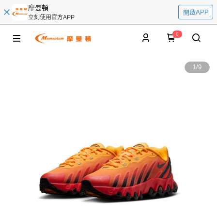
摩曼頓
開啟APP
立刻使用官方APP
0
1
/
9