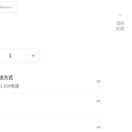
30cm）
清除
紀錄
送方式
1,500免運
次付款
期付款