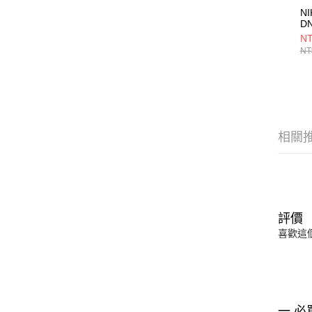
NI
D
HF
NT
NT
相關
評價
喜歡這
一 必