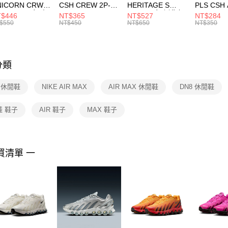
NICORN CRW
CSH CREW 2P-
HERITAGE S
PLS CSH 
※ 請注意
R -160 男女 中
144 EMBRDY 男
SMIT 男女 側背包
144 DBL
$446
NT$365
NT$527
NT$284
絡購買商品
襪 FZ3393100
女 短統襪
BA5871010
襪 DH405
$550
NT$450
NT$650
NT$350
先享後付
FZ3073133
※ 交易是
是否繳費成
付客戶支
分類
【注意事
１．透過由
E 休閒鞋
NIKE AIR MAX
AIR MAX 休閒鞋
DN8 休閒鞋
交易，需
求債權轉
２．關於
鞋 鞋子
AIR 鞋子
MAX 鞋子
https://aft
３．未成
「AFTE
任。
買清單 一
４．使用「
即時審查
結果請求
５．嚴禁
形，恩沛
動。