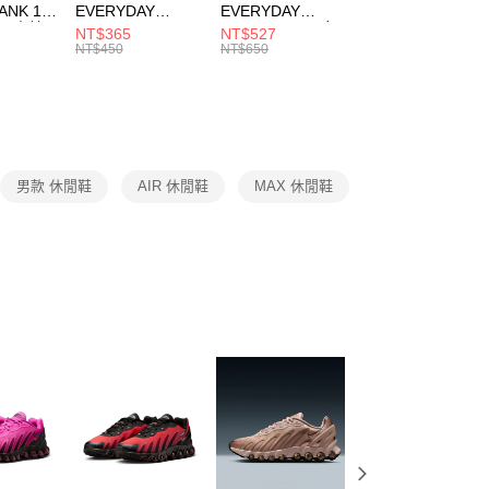
ANK 1P
EVERYDAY
EVERYDAY
EVERYDAY LTW
：結帳手續完成當下不需立刻繳費，但若您需要取消訂單，請聯
 男 中統
ESSENTIAL CR
BBALL 3PR 男女
ANKLE 3PR 男女
NT$365
NT$527
NT$365
的店家。未經商家同意取消之訂單仍視為有效，需透過AFTEE
8104
男女 短統襪
長統襪
踝襪 SX7677010
NT$450
NT$650
NT$450
繳納相關費用。
DX5089103
DA2123010
否成功請以「AFTEE先享後付 」之結帳頁面顯示為準，若有關於
功／繳費後需取消欲退款等相關疑問，請聯繫「AFTEE先享後
援中心」
https://netprotections.freshdesk.com/support/home
項】
恩沛科技股份有限公司提供之「AFTEE先享後付」服務完成之
男款 休閒鞋
AIR 休閒鞋
MAX 休閒鞋
依本服務之必要範圍內提供個人資料，並將交易相關給付款項請
讓予恩沛科技股份有限公司。
個人資料處理事宜，請瀏覽以下網址：
ee.tw/terms/#terms3
年的使用者請事先徵得法定代理人或監護人之同意方可使用
E先享後付」，若未經同意申辦者引起之損失，本公司不負相關責
AFTEE先享後付」時，將依據個別帳號之用戶狀況，依本公司
核予不同之上限額度；若仍有額度不足之情形，本公司將視審查
用戶進行身份認證。
一人註冊多個帳號或使用他人資訊註冊。若發現惡意使用之情
科技股份有限公司將有權停止該用戶之使用額度並採取法律行