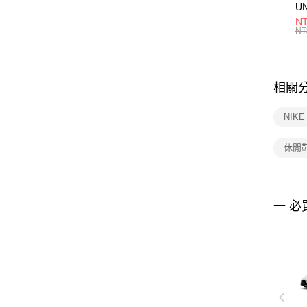
U
1P
NT
統
NT
相關
NIK
休閒
一 必