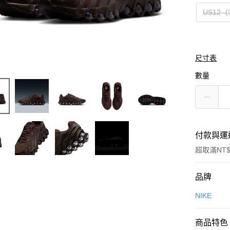
US12（
尺寸表
數量
付款與運
超取滿NT$
付款方式
品牌
信用卡一
NIKE
信用卡分
商品特色