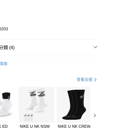
0 利率 每期
NT$2,100
21家銀行
庫商業銀行
第一商業銀行
業銀行
彰化商業銀行
業儲蓄銀行
台北富邦商業銀行
華商業銀行
兆豐國際商業銀行
0203
小企業銀行
台中商業銀行
台灣）商業銀行
華泰商業銀行
業銀行
遠東國際商業銀行
類 (4)
業銀行
永豐商業銀行
享後付
業銀行
星展（台灣）商業銀行
KE
全系列鞋款
客服
際商業銀行
中國信託商業銀行
FTEE先享後付」】
鞋類
休閒鞋
天信用卡公司
先享後付是「在收到商品之後才付款」的支付方式。 讓您購物簡單
心！
休閒戶外
鞋
查看全部
：不需註冊會員、不需綁卡、不需儲值。
：只要手機號碼，簡訊認證，即可結帳。
春日輕出走｜休閒鞋 4折起
(快速到店)
：先確認商品／服務後，再付款。
00，滿NT$1,500(含以上)免運費
EE先享後付」結帳流程】
方式選擇「AFTEE先享後付」後，將跳轉至「AFTEE先享後
頁面，進行簡訊認證並確認金額後，即可完成結帳。
00，滿NT$1,500(含以上)免運費
成立數日內，您將收到繳費通知簡訊。
費通知簡訊後14天內，點擊此簡訊中的連結，可透過四大超商
K ED
NIKE U NK NSW
NIKE U NK CREW
NIKE U NK
網路銀行／等多元方式進行付款，方視為交易完成。