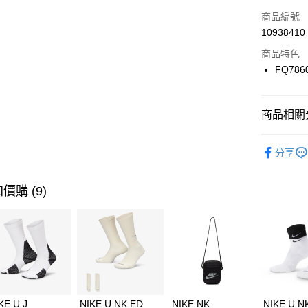
3 期 
商品編號
合作金
LINE Pay
10938410
華南商
Apple Pay
上海商
商品特色
國泰世
FQ786
悠遊付
臺灣中
匯豐（
全盈+PAY
聯邦商
商品相關分
元大商
AFTEE先
玉山商
品牌
NI
相關說明
分享
台新國
【關於「A
男性商品
台灣樂
AFTEE
便利好安
運動類型
運送方式
價購 (9)
１．簡單
２．便利
促銷活動
7-11取貨
３．安心
每筆NT$1
【「AFT
宅配
１．於結帳
付」結帳
每筆NT$1
２．訂單
３．收到繳
KE U J
NIKE U NK ED
NIKE NK
NIKE U N
／ATM／