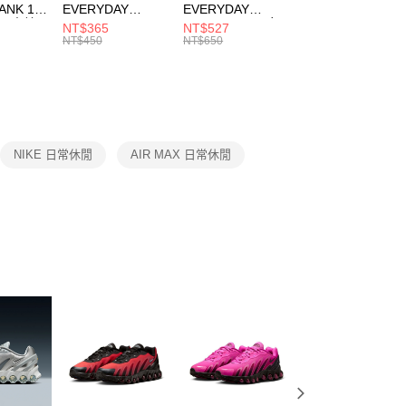
ANK 1P
EVERYDAY
EVERYDAY
EVERYDAY LTW
：結帳手續完成當下不需立刻繳費，但若您需要取消訂單，請聯
 男 中統
ESSENTIAL CR
BBALL 3PR 男女
ANKLE 3PR 男女
NT$365
NT$527
NT$365
的店家。未經商家同意取消之訂單仍視為有效，需透過AFTEE
8104
男女 短統襪
長統襪
踝襪 SX7677010
NT$450
NT$650
NT$450
繳納相關費用。
DX5089103
DA2123010
否成功請以「AFTEE先享後付 」之結帳頁面顯示為準，若有關於
功／繳費後需取消欲退款等相關疑問，請聯繫「AFTEE先享後
援中心」
https://netprotections.freshdesk.com/support/home
項】
恩沛科技股份有限公司提供之「AFTEE先享後付」服務完成之
NIKE 日常休閒
AIR MAX 日常休閒
依本服務之必要範圍內提供個人資料，並將交易相關給付款項請
讓予恩沛科技股份有限公司。
個人資料處理事宜，請瀏覽以下網址：
ee.tw/terms/#terms3
年的使用者請事先徵得法定代理人或監護人之同意方可使用
E先享後付」，若未經同意申辦者引起之損失，本公司不負相關責
AFTEE先享後付」時，將依據個別帳號之用戶狀況，依本公司
核予不同之上限額度；若仍有額度不足之情形，本公司將視審查
用戶進行身份認證。
一人註冊多個帳號或使用他人資訊註冊。若發現惡意使用之情
科技股份有限公司將有權停止該用戶之使用額度並採取法律行