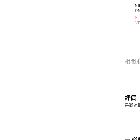
NI
D
FQ
NT
NT
相關
評價
喜歡這
一 必