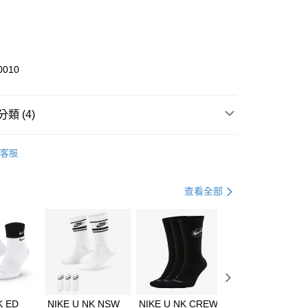
0 利率 每期
NT$2,100
21家銀行
庫商業銀行
第一商業銀行
業銀行
彰化商業銀行
業儲蓄銀行
台北富邦商業銀行
華商業銀行
兆豐國際商業銀行
0010
小企業銀行
台中商業銀行
台灣）商業銀行
華泰商業銀行
業銀行
遠東國際商業銀行
類 (4)
業銀行
永豐商業銀行
享後付
業銀行
星展（台灣）商業銀行
KE
全系列鞋款
客服
際商業銀行
中國信託商業銀行
FTEE先享後付」】
鞋類
休閒鞋
天信用卡公司
先享後付是「在收到商品之後才付款」的支付方式。 讓您購物簡單
心！
休閒戶外
鞋
查看全部
：不需註冊會員、不需綁卡、不需儲值。
：只要手機號碼，簡訊認證，即可結帳。
春日輕出走｜休閒鞋 4折起
(快速到店)
：先確認商品／服務後，再付款。
00，滿NT$1,500(含以上)免運費
EE先享後付」結帳流程】
方式選擇「AFTEE先享後付」後，將跳轉至「AFTEE先享後
頁面，進行簡訊認證並確認金額後，即可完成結帳。
00，滿NT$1,500(含以上)免運費
成立數日內，您將收到繳費通知簡訊。
費通知簡訊後14天內，點擊此簡訊中的連結，可透過四大超商
K ED
NIKE U NK NSW
NIKE U NK CREW
NIKE U NK
網路銀行／等多元方式進行付款，方視為交易完成。