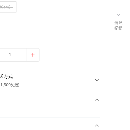
30cm）
清除
紀錄
送方式
1,500免運
次付款
期付款