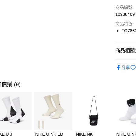
3 期 
商品編號
合作金
LINE Pay
10938409
華南商
Apple Pay
上海商
商品特色
國泰世
FQ786
悠遊付
臺灣中
匯豐（
全盈+PAY
聯邦商
商品相關分
元大商
AFTEE先
玉山商
品牌
NI
相關說明
分享
台新國
【關於「A
男性商品
台灣樂
AFTEE
便利好安
運動類型
運送方式
價購 (9)
１．簡單
２．便利
促銷活動
7-11取貨
３．安心
每筆NT$1
【「AFT
宅配
１．於結帳
付」結帳
每筆NT$1
２．訂單
３．收到繳
KE U J
NIKE U NK ED
NIKE NK
NIKE U N
／ATM／