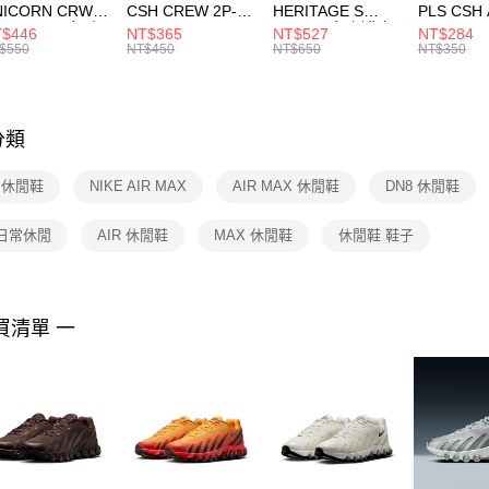
NICORN CRW
CSH CREW 2P-
HERITAGE S
PLS CSH 
※ 請注意
R -160 男女 中
144 EMBRDY 男
SMIT 男女 側背包
144 DBL
$446
NT$365
NT$527
NT$284
絡購買商品
襪 FZ3393100
女 短統襪
BA5871010
襪 DH405
$550
NT$450
NT$650
NT$350
先享後付
FZ3073133
※ 交易是
是否繳費成
付客戶支
分類
【注意事
１．透過由
E 休閒鞋
NIKE AIR MAX
AIR MAX 休閒鞋
DN8 休閒鞋
交易，需
求債權轉
２．關於
 日常休閒
AIR 休閒鞋
MAX 休閒鞋
休閒鞋 鞋子
https://aft
３．未成
「AFTE
任。
買清單 一
４．使用「
即時審查
結果請求
５．嚴禁
形，恩沛
動。