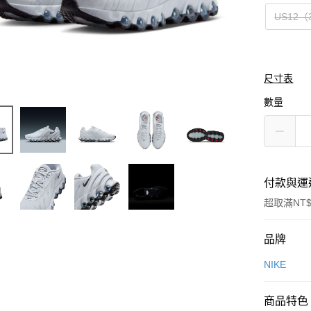
US12（
尺寸表
數量
付款與運
超取滿NT$
付款方式
品牌
信用卡一
NIKE
信用卡分
商品特色