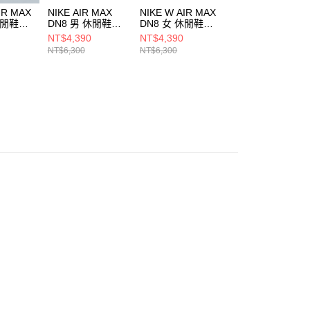
IR MAX
NIKE AIR MAX
NIKE W AIR MAX
NIKE W AIR MAX
休閒鞋
DN8 男 休閒鞋
DN8 女 休閒鞋
DN8 女 休閒鞋
01
FQ7860008
HF5509601
HF5509900
NT$4,390
NT$4,390
NT$4,390
NT$6,300
NT$6,300
NT$6,300