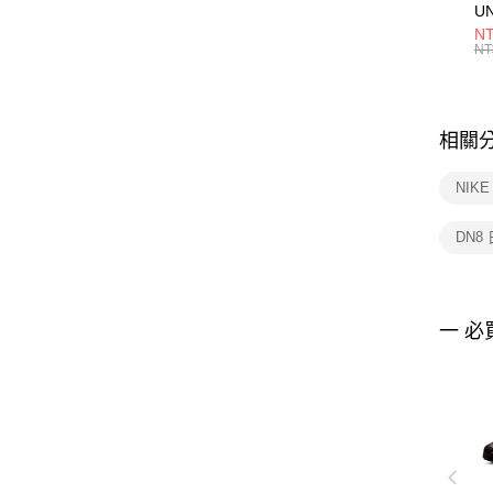
U
1P
NT
統
NT
相關
NIK
DN8
一 必