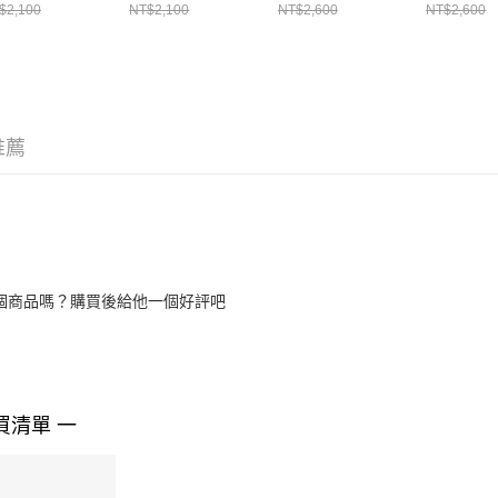
4491101
FN0236111
鞋 IH4498100
休閒鞋 II7
$2,100
NT$2,100
NT$2,600
NT$2,600
推薦
個商品嗎？購買後給他一個好評吧
買清單 一