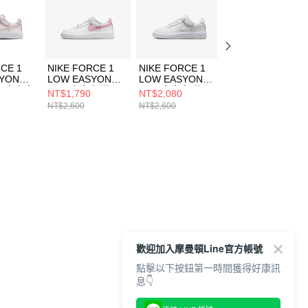
CE 1
NIKE FORCE 1
NIKE FORCE 1
NIKE NIKE
SYON
LOW EASYON
LOW EASYON
TANJUN EASYO
PS) 中大童
(PS) 中大童 休閒
(PS) 中大童 休閒
(TDV) 嬰幼 休閒
NT$1,790
NT$2,080
NT$1,120
095100
鞋 IH4498115
鞋 IH4498101
DX9043601
NT$2,600
NT$2,600
NT$1,600
歡迎加入摩曼頓Line官方帳號
點擊以下按鈕第一時間獲得好康訊
息👇