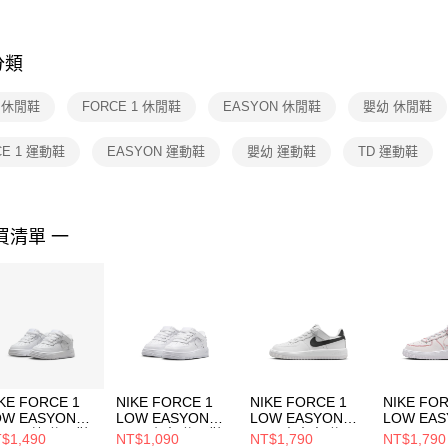
※ 交易是
是否繳費成
付客戶支
分類
【注意事
１．透過由
E 休閒鞋
FORCE 1 休閒鞋
EASYON 休閒鞋
嬰幼 休閒鞋
交易，需
求債權轉
２．關於
CE 1 運動鞋
EASYON 運動鞋
嬰幼 運動鞋
TD 運動鞋
https://aft
３．未成
「AFTE
任。
買清單 一
４．使用「
即時審查
結果請求
５．嚴禁
形，恩沛
動。
KE FORCE 1
NIKE FORCE 1
NIKE FORCE 1
NIKE FOR
OW EASYON
LOW EASYON
LOW EASYON
LOW EA
TD) 嬰幼 休閒鞋
(TD) 小童 休閒鞋
(PS) 中大童 休閒
LV8 1 (
$1,490
NT$1,090
NT$1,790
NT$1,790