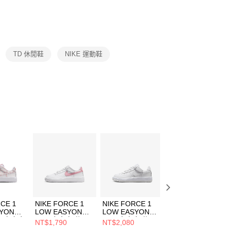
否成功請以「AFTEE先享後付 」之結帳頁面顯示為準，若有關於
功／繳費後需取消欲退款等相關疑問，請聯繫「AFTEE先享後
援中心」
https://netprotections.freshdesk.com/support/home
項】
恩沛科技股份有限公司提供之「AFTEE先享後付」服務完成之
TD 休閒鞋
NIKE 運動鞋
依本服務之必要範圍內提供個人資料，並將交易相關給付款項請
讓予恩沛科技股份有限公司。
個人資料處理事宜，請瀏覽以下網址：
ee.tw/terms/#terms3
年的使用者請事先徵得法定代理人或監護人之同意方可使用
E先享後付」，若未經同意申辦者引起之損失，本公司不負相關責
AFTEE先享後付」時，將依據個別帳號之用戶狀況，依本公司
核予不同之上限額度；若仍有額度不足之情形，本公司將視審查
用戶進行身份認證。
一人註冊多個帳號或使用他人資訊註冊。若發現惡意使用之情
科技股份有限公司將有權停止該用戶之使用額度並採取法律行
CE 1
NIKE FORCE 1
NIKE FORCE 1
NIKE NIKE
SYON
LOW EASYON
LOW EASYON
TANJUN EASYO
PS) 中大童
(PS) 中大童 休閒
(PS) 中大童 休閒
(TDV) 嬰幼 休閒
NT$1,790
NT$2,080
NT$1,120