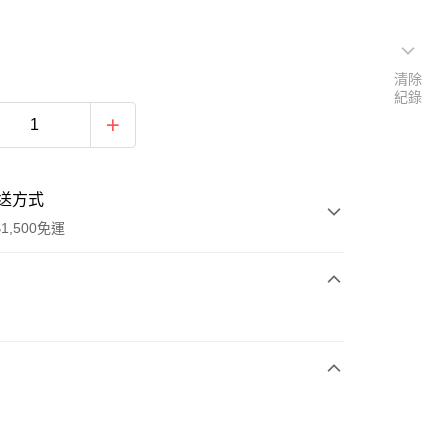
清除
紀錄
送方式
1,500免運
次付款
期付款
0 利率 每期
NT$700
21家銀行
庫商業銀行
第一商業銀行
業銀行
彰化商業銀行