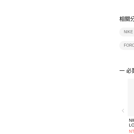
相關
NIK
FOR
一 必
NI
L
(
NT