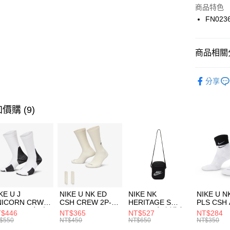
Apple Pay
上海商
商品特色
國泰世
FN023
悠遊付
臺灣中
匯豐（
全盈+PAY
聯邦商
商品相關分
元大商
AFTEE先
玉山商
品牌
NI
相關說明
分享
台新國
【關於「A
兒童/青少
台灣樂
AFTEE
便利好安
運動類型
運送方式
價購 (9)
１．簡單
２．便利
促銷活動
7-11取貨
３．安心
每筆NT$1
【「AFT
宅配
１．於結帳
付」結帳
每筆NT$1
２．訂單
３．收到繳
KE U J
NIKE U NK ED
NIKE NK
NIKE U N
／ATM／
NICORN CRW
CSH CREW 2P-
HERITAGE S
PLS CSH 
※ 請注意
R -160 男女 中
144 EMBRDY 男
SMIT 男女 側背包
144 DBL
$446
NT$365
NT$527
NT$284
絡購買商品
襪 FZ3393100
女 短統襪
BA5871010
襪 DH405
$550
NT$450
NT$650
NT$350
先享後付
FZ3073133