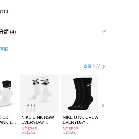
業儲蓄銀行
台北富邦商業銀行
華商業銀行
兆豐國際商業銀行
6110
小企業銀行
台中商業銀行
台灣）商業銀行
華泰商業銀行
業銀行
遠東國際商業銀行
類 (4)
業銀行
永豐商業銀行
享後付
業銀行
星展（台灣）商業銀行
KE
全系列鞋款
客服
際商業銀行
中國信託商業銀行
FTEE先享後付」】
年
鞋類
休閒鞋
天信用卡公司
先享後付是「在收到商品之後才付款」的支付方式。 讓您購物簡單
心！
休閒戶外
鞋
查看全部
：不需註冊會員、不需綁卡、不需儲值。
：只要手機號碼，簡訊認證，即可結帳。
兒童/青少年｜鞋服6折起
(快速到店)
：先確認商品／服務後，再付款。
00，滿NT$1,500(含以上)免運費
EE先享後付」結帳流程】
方式選擇「AFTEE先享後付」後，將跳轉至「AFTEE先享後
頁面，進行簡訊認證並確認金額後，即可完成結帳。
00，滿NT$1,500(含以上)免運費
成立數日內，您將收到繳費通知簡訊。
費通知簡訊後14天內，點擊此簡訊中的連結，可透過四大超商
K ED
NIKE U NK NSW
NIKE U NK CREW
NIKE U NK
網路銀行／等多元方式進行付款，方視為交易完成。
ANK 1P
EVERYDAY
EVERYDAY
EVERYDAY LTW
：結帳手續完成當下不需立刻繳費，但若您需要取消訂單，請聯
 男 中統
ESSENTIAL CR
BBALL 3PR 男女
ANKLE 3PR 男女
NT$365
NT$527
NT$365
的店家。未經商家同意取消之訂單仍視為有效，需透過AFTEE
8104
男女 短統襪
長統襪
踝襪 SX7677010
NT$450
NT$650
NT$450
繳納相關費用。
DX5089103
DA2123010