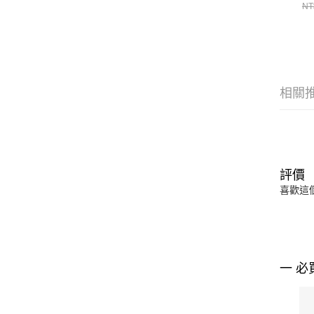
IH
NT
相關
評價
喜歡這
一 必