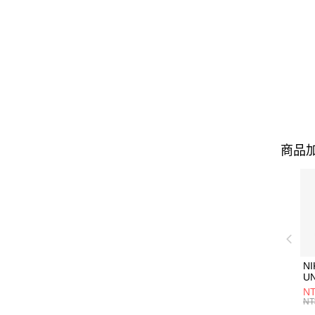
商品加
NI
U
1P
NT
統
NT