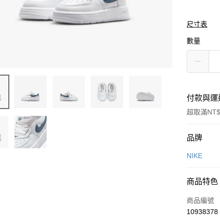
尺寸表
數量
付款與運
超取滿NT$
付款方式
品牌
信用卡一
NIKE
信用卡分
商品特色
3 期 
商品編號
合作金
LINE Pay
10938378
華南商