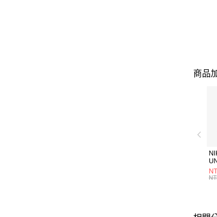
商品加
NI
U
1P
NT
統
NT