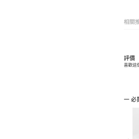
相關
評價
喜歡這
一 必