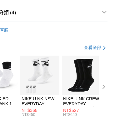
台灣）商業銀行
華泰商業銀行
業銀行
遠東國際商業銀行
類 (4)
業銀行
永豐商業銀行
享後付
業銀行
星展（台灣）商業銀行
KE
服飾
客服
際商業銀行
中國信託商業銀行
FTEE先享後付」】
年
下著
短褲
天信用卡公司
先享後付是「在收到商品之後才付款」的支付方式。 讓您購物簡單
心！
休閒戶外
服飾
查看全部
：不需註冊會員、不需綁卡、不需儲值。
：只要手機號碼，簡訊認證，即可結帳。
兒童/青少年｜鞋服6折起
(快速到店)
：先確認商品／服務後，再付款。
00，滿NT$1,500(含以上)免運費
EE先享後付」結帳流程】
方式選擇「AFTEE先享後付」後，將跳轉至「AFTEE先享後
頁面，進行簡訊認證並確認金額後，即可完成結帳。
00，滿NT$1,500(含以上)免運費
成立數日內，您將收到繳費通知簡訊。
費通知簡訊後14天內，點擊此簡訊中的連結，可透過四大超商
K ED
NIKE U NK NSW
NIKE U NK CREW
NIKE U NK
網路銀行／等多元方式進行付款，方視為交易完成。
ANK 1P
EVERYDAY
EVERYDAY
EVERYDAY LTW
：結帳手續完成當下不需立刻繳費，但若您需要取消訂單，請聯
 男 中統
ESSENTIAL CR
BBALL 3PR 男女
ANKLE 3PR 男女
NT$365
NT$527
NT$365
的店家。未經商家同意取消之訂單仍視為有效，需透過AFTEE
8104
男女 短統襪
長統襪
踝襪 SX7677010
NT$450
NT$650
NT$450
繳納相關費用。
DX5089103
DA2123010
否成功請以「AFTEE先享後付 」之結帳頁面顯示為準，若有關於
功／繳費後需取消欲退款等相關疑問，請聯繫「AFTEE先享後
援中心」
https://netprotections.freshdesk.com/support/home