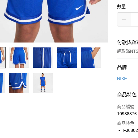
數量
付款與運
超取滿NT$
付款方式
品牌
信用卡一
NIKE
信用卡分
商品特色
3 期 
商品編號
合作金
LINE Pay
10938376
華南商
Apple Pay
上海商
商品特色
國泰世
FJ680
悠遊付
臺灣中