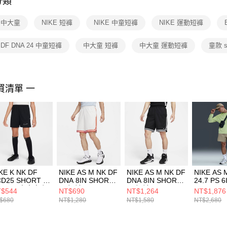
分類
【注意事
１．透過由
E 中大童
NIKE 短褲
NIKE 中童短褲
NIKE 運動短褲
交易，需
求債權轉
２．關於
 DF DNA 24 中童短褲
中大童 短褲
中大童 運動短褲
童款 s
https://aft
３．未成
「AFTE
任。
買清單 一
４．使用「
即時審查
結果請求
５．嚴禁
形，恩沛
動。
KE K NK DF
NIKE AS M NK DF
NIKE AS M NK DF
NIKE AS 
D25 SHORT K
DNA 8IN SHORT
DNA 8IN SHORT
24.7 PS 6
IN -PD 中大童 短
男 短褲
男 短褲 黑
SHORT 
$544
NT$690
NT$1,264
NT$1,876
HJ3718010
FN2652121
FN2652010
HQ69342
$680
NT$1,280
NT$1,580
NT$2,680