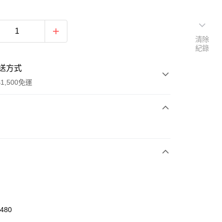
清除
紀錄
送方式
1,500免運
次付款
期付款
0 利率 每期
NT$326
21家銀行
庫商業銀行
第一商業銀行
業銀行
彰化商業銀行
業儲蓄銀行
台北富邦商業銀行
華商業銀行
兆豐國際商業銀行
2480
小企業銀行
台中商業銀行