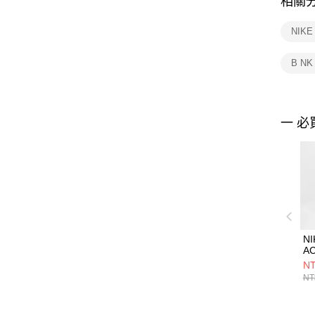
相關
NIK
B NK
一 必
NI
AC
7
NT
褲 
NT