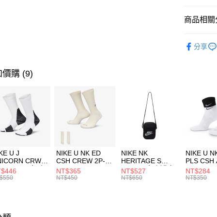
匯豐（
全盈+PAY
聯邦商
商品相關分
元大商
AFTEE先
玉山商
品牌
NI
相關說明
分享
台新國
【關於「A
兒童/青少
台灣樂
AFTEE
便利好安
運動類型
運送方式
價購 (9)
１．簡單
２．便利
促銷活動
7-11取貨
３．安心
每筆NT$1
【「AFT
宅配
１．於結帳
付」結帳
每筆NT$1
２．訂單
３．收到繳
KE U J
NIKE U NK ED
NIKE NK
NIKE U N
／ATM／
NICORN CRW
CSH CREW 2P-
HERITAGE S
PLS CSH 
※ 請注意
R -160 男女 中
144 EMBRDY 男
SMIT 男女 側背包
144 DBL
$446
NT$365
NT$527
NT$284
絡購買商品
襪 FZ3393100
女 短統襪
BA5871010
襪 DH405
$550
NT$450
NT$650
NT$350
先享後付
FZ3073133
※ 交易是
是否繳費成
付客戶支