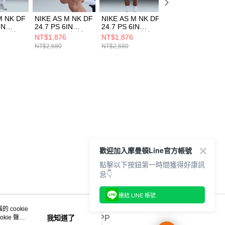
M NK DF
NIKE AS M NK DF
NIKE AS M NK DF
NIKE B NK DF
IN
24.7 PS 6IN
24.7 PS 6IN
MULTI SS TOP
男 短褲
SHORT 男 短褲
SHORT 男 短褲
GX LOVE 中大童
NT$1,876
NT$1,876
NT$686
53
HQ6934133
HQ6934084
短袖上衣
NT$2,680
NT$2,680
NT$980
HJ3743229
歡迎加入摩曼頓Line官方帳號
點擊以下按鈕第一時間獲得好康訊
息👇
連結 LINE 帳號
 cookie
kie 聲明
我知道了
官方APP