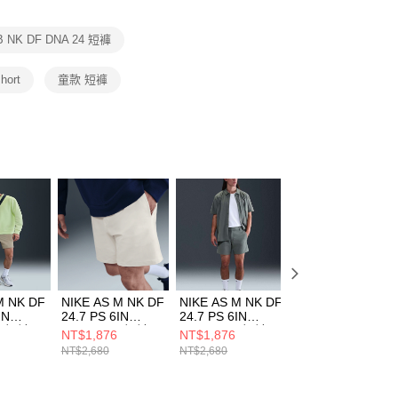
項】
恩沛科技股份有限公司提供之「AFTEE先享後付」服務完成之
B NK DF DNA 24 短褲
依本服務之必要範圍內提供個人資料，並將交易相關給付款項請
讓予恩沛科技股份有限公司。
個人資料處理事宜，請瀏覽以下網址：
hort
童款 短褲
ee.tw/terms/#terms3
年的使用者請事先徵得法定代理人或監護人之同意方可使用
E先享後付」，若未經同意申辦者引起之損失，本公司不負相關責
AFTEE先享後付」時，將依據個別帳號之用戶狀況，依本公司
核予不同之上限額度；若仍有額度不足之情形，本公司將視審查
用戶進行身份認證。
一人註冊多個帳號或使用他人資訊註冊。若發現惡意使用之情
科技股份有限公司將有權停止該用戶之使用額度並採取法律行
M NK DF
NIKE AS M NK DF
NIKE AS M NK DF
NIKE B NK DF
IN
24.7 PS 6IN
24.7 PS 6IN
MULTI SS TOP
男 短褲
SHORT 男 短褲
SHORT 男 短褲
GX LOVE 中大童
NT$1,876
NT$1,876
NT$686
53
HQ6934133
HQ6934084
短袖上衣
NT$2,680
NT$2,680
NT$980
HJ3743229