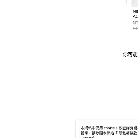
NI
AC
7
NT
褲 
NT
你可能
本網站中使用 cookie，欲查詢有關
設定，請參閱本網站「
隱私權條款