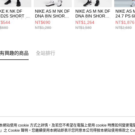
KE K NK DF
NIKE AS M NK DF
NIKE AS M NK DF
NIKE AS 
D25 SHORT K
DNA 8IN SHORT
DNA 8IN SHORT
24.7 PS 6
IN -PD 中大童 短
男 短褲
男 短褲 黑
SHORT 
$544
NT$690
NT$1,264
NT$1,876
HJ3718010
FN2652121
FN2652010
HQ69342
$680
NT$1,280
NT$1,580
NT$2,680
有興趣的商品
全站排行
本網站使用 cookie 方式之詳情，及若您不希望在電腦上使用 cookie 時應如何變更電腦的
」之 Cookie 聲明。您繼續使用本網站即表示您同意本公司得按本網站使用條款之 Coo
關於我們
客服資訊