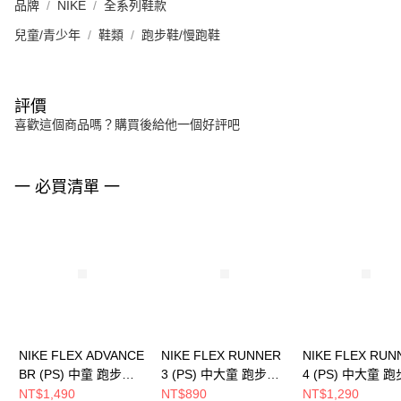
品牌
NIKE
全系列鞋款
兒童/青少年
鞋類
跑步鞋/慢跑鞋
評價
喜歡這個商品嗎？購買後給他一個好評吧
一 必買清單 一
NIKE FLEX ADVANCE
NIKE FLEX RUNNER
NIKE FLEX RUN
BR (PS) 中童 跑步鞋
3 (PS) 中大童 跑步鞋
4 (PS) 中大童 
DC9370003
FN1449005
IQ1142161
NT$1,490
NT$890
NT$1,290