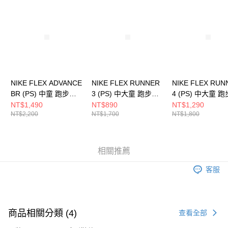
請求用戶進行身份認證。
５．嚴禁一人註冊多個帳號或使用他人資訊註冊。若發現惡意使用之情形，
恩沛科技股份有限公司將有權停止該用戶之使用額度並採取法律行動。
NIKE FLEX ADVANCE
NIKE FLEX RUNNER
NIKE FLEX RUN
BR (PS) 中童 跑步鞋
3 (PS) 中大童 跑步鞋
4 (PS) 中大童 
DC9370003
FN1449005
IQ1142161
NT$1,490
NT$890
NT$1,290
NT$2,200
NT$1,700
NT$1,800
相關推薦
客服
商品相關分類 (4)
查看全部