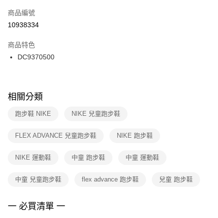
商品編號
宅配
【「AFTEE先享後付」結帳流程】
１．於結帳方式選擇「AFTEE先享後付」後，將跳轉至「AFTEE先享後付」
10938334
每筆NT$100，滿NT$1,500(含以上)免運費
結帳頁面，進行簡訊認證並確認金額後，即可完成結帳。
２．訂單成立數日內，您將收到繳費通知簡訊。
商品特色
３．收到繳費通知簡訊後14天內，點擊此簡訊中的連結，可透過四大超商／
DC9370500
ATM／網路銀行／等多元方式進行付款，方視為交易完成。
※ 請注意：結帳手續完成當下不需立刻繳費，但若您需要取消訂單，請聯絡
購買商品的店家。未經商家同意取消之訂單仍視為有效，需透過AFTEE先享
後付繳納相關費用。
※ 交易是否成功請以「AFTEE先享後付 」之結帳頁面顯示為準，若有關於
相關分類
是否繳費成功／繳費後需取消欲退款等相關疑問，請聯繫「AFTEE先享後付
客戶支援中心」
https://netprotections.freshdesk.com/support/home
跑步鞋 NIKE
NIKE 兒童跑步鞋
【注意事項】
FLEX ADVANCE 兒童跑步鞋
NIKE 跑步鞋
１．透過由恩沛科技股份有限公司提供之「AFTEE先享後付」服務完成之交
易，需依本服務之必要範圍內提供個人資料，並將交易相關給付款項請求債
權轉讓予恩沛科技股份有限公司。
NIKE 運動鞋
中童 跑步鞋
中童 運動鞋
２．關於個人資料處理事宜，請瀏覽以下網址：
https://aftee.tw/terms/#terms3
中童 兒童跑步鞋
flex advance 跑步鞋
兒童 跑步鞋
３．未成年的使用者請事先徵得法定代理人或監護人之同意方可使用
「AFTEE先享後付」，若未經同意申辦者引起之損失，本公司不負相關責
任。
一 必買清單 一
４．使用「AFTEE先享後付」時，將依據個別帳號之用戶狀況，依本公司即
時審查核予不同之上限額度；若仍有額度不足之情形，本公司將視審查結果