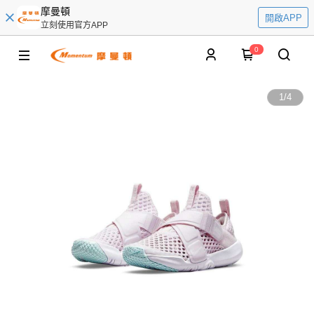
摩曼頓
開啟APP
立刻使用官方APP
0
1
/
4