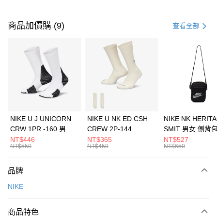
付款方式
信用卡一次付款
商品加價購 (9)
查看全部
信用卡分期付款
3 期 0 利率 每期
NT$733
21家銀行
合作金庫商業銀行
第一商業銀行
LINE Pay
華南商業銀行
彰化商業銀行
Apple Pay
上海商業儲蓄銀行
台北富邦商業銀行
國泰世華商業銀行
兆豐國際商業銀行
悠遊付
臺灣中小企業銀行
台中商業銀行
NIKE U J UNICORN
NIKE U NK ED CSH
NIKE NK HERIT
匯豐（台灣）商業銀行
華泰商業銀行
CRW 1PR -160 男女
CREW 2P-144
SMIT 男女 側背
全盈+PAY
聯邦商業銀行
遠東國際商業銀行
中統襪 FZ3393100
EMBRDY 男女 短統襪
BA5871010
NT$446
NT$365
NT$527
元大商業銀行
永豐商業銀行
NT$550
NT$450
NT$650
AFTEE先享後付
FZ3073133
玉山商業銀行
星展（台灣）商業銀行
相關說明
台新國際商業銀行
中國信託商業銀行
品牌
【關於「AFTEE先享後付」】
台灣樂天信用卡公司
AFTEE先享後付是「在收到商品之後才付款」的支付方式。 讓您購物簡單
運送方式
NIKE
便利好安心！
１．簡單：不需註冊會員、不需綁卡、不需儲值。
7-11取貨(快速到店)
２．便利：只要手機號碼，簡訊認證，即可結帳。
商品特色
每筆NT$100，滿NT$1,500(含以上)免運費
３．安心：先確認商品／服務後，再付款。