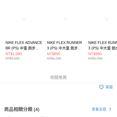
請求用戶進行身份認證。
５．嚴禁一人註冊多個帳號或使用他人資訊註冊。若發現惡意使用之情形，
恩沛科技股份有限公司將有權停止該用戶之使用額度並採取法律行動。
NIKE FLEX ADVANCE
NIKE FLEX RUNNER
NIKE FLEX RUN
BR (PS) 中童 跑步鞋
3 (PS) 中大童 跑步鞋
3 (PS) 中大童 
DC9370500
HJ3496141
FN1449005
NT$1,090
NT$890
NT$890
NT$2,200
NT$1,700
NT$1,700
相關推薦
客服
商品相關分類 (4)
查看全部