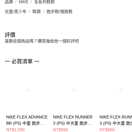
品牌
NIKE
全系列鞋款
兒童/青少年
鞋類
跑步鞋/慢跑鞋
評價
喜歡這個商品嗎？購買後給他一個好評吧
一 必買清單 一
NIKE FLEX ADVANCE
NIKE FLEX RUNNER
NIKE FLEX RUN
BR (PS) 中童 跑步鞋
3 (PS) 中大童 跑步鞋
3 (PS) 中大童 
DC9370500
HJ3496141
FN1449005
NT$1,090
NT$890
NT$890