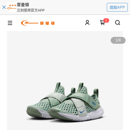
摩曼頓
開啟APP
立刻使用官方APP
0
1
/
8