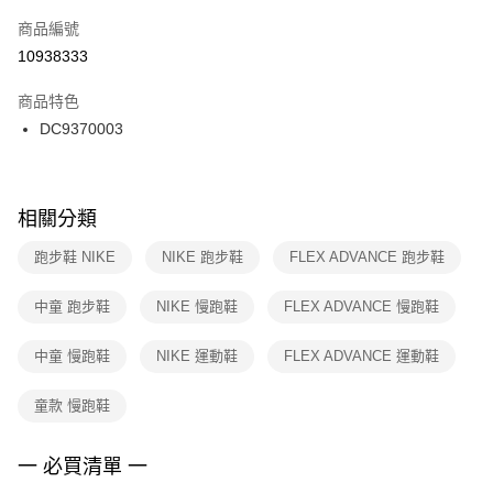
商品編號
宅配
【「AFTEE先享後付」結帳流程】
１．於結帳方式選擇「AFTEE先享後付」後，將跳轉至「AFTEE先享後付」
10938333
每筆NT$100，滿NT$1,500(含以上)免運費
結帳頁面，進行簡訊認證並確認金額後，即可完成結帳。
２．訂單成立數日內，您將收到繳費通知簡訊。
商品特色
３．收到繳費通知簡訊後14天內，點擊此簡訊中的連結，可透過四大超商／
DC9370003
ATM／網路銀行／等多元方式進行付款，方視為交易完成。
※ 請注意：結帳手續完成當下不需立刻繳費，但若您需要取消訂單，請聯絡
購買商品的店家。未經商家同意取消之訂單仍視為有效，需透過AFTEE先享
後付繳納相關費用。
※ 交易是否成功請以「AFTEE先享後付 」之結帳頁面顯示為準，若有關於
相關分類
是否繳費成功／繳費後需取消欲退款等相關疑問，請聯繫「AFTEE先享後付
客戶支援中心」
https://netprotections.freshdesk.com/support/home
跑步鞋 NIKE
NIKE 跑步鞋
FLEX ADVANCE 跑步鞋
【注意事項】
中童 跑步鞋
NIKE 慢跑鞋
FLEX ADVANCE 慢跑鞋
１．透過由恩沛科技股份有限公司提供之「AFTEE先享後付」服務完成之交
易，需依本服務之必要範圍內提供個人資料，並將交易相關給付款項請求債
權轉讓予恩沛科技股份有限公司。
中童 慢跑鞋
NIKE 運動鞋
FLEX ADVANCE 運動鞋
２．關於個人資料處理事宜，請瀏覽以下網址：
https://aftee.tw/terms/#terms3
童款 慢跑鞋
３．未成年的使用者請事先徵得法定代理人或監護人之同意方可使用
「AFTEE先享後付」，若未經同意申辦者引起之損失，本公司不負相關責
任。
一 必買清單 一
４．使用「AFTEE先享後付」時，將依據個別帳號之用戶狀況，依本公司即
時審查核予不同之上限額度；若仍有額度不足之情形，本公司將視審查結果