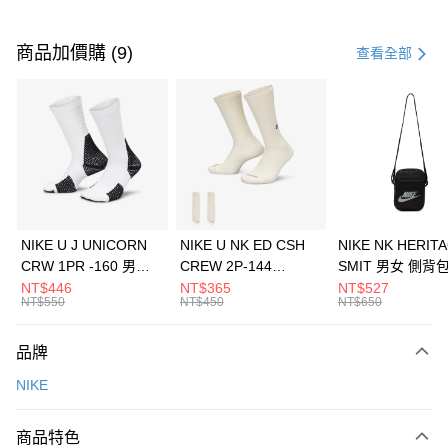
付款方式
信用卡一次付款
商品加價購 (9)
查看全部
信用卡分期付款
3 期 0 利率 每期
NT$733
21家銀行
合作金庫商業銀行
第一商業銀行
LINE Pay
華南商業銀行
彰化商業銀行
Apple Pay
上海商業儲蓄銀行
台北富邦商業銀行
國泰世華商業銀行
兆豐國際商業銀行
悠遊付
臺灣中小企業銀行
台中商業銀行
NIKE U J UNICORN
NIKE U NK ED CSH
NIKE NK HERIT
匯豐（台灣）商業銀行
華泰商業銀行
CRW 1PR -160 男女
CREW 2P-144
SMIT 男女 側背
全盈+PAY
聯邦商業銀行
遠東國際商業銀行
中統襪 FZ3393100
EMBRDY 男女 短統襪
BA5871010
NT$446
NT$365
NT$527
元大商業銀行
永豐商業銀行
NT$550
NT$450
NT$650
AFTEE先享後付
FZ3073133
玉山商業銀行
星展（台灣）商業銀行
相關說明
台新國際商業銀行
中國信託商業銀行
品牌
【關於「AFTEE先享後付」】
台灣樂天信用卡公司
AFTEE先享後付是「在收到商品之後才付款」的支付方式。 讓您購物簡單
運送方式
NIKE
便利好安心！
１．簡單：不需註冊會員、不需綁卡、不需儲值。
7-11取貨(快速到店)
２．便利：只要手機號碼，簡訊認證，即可結帳。
商品特色
每筆NT$100，滿NT$1,500(含以上)免運費
３．安心：先確認商品／服務後，再付款。