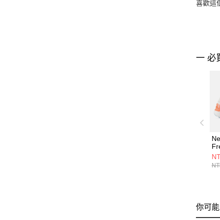
喜歡這
一 必
Ne
Fr
1
NT
W1
NT
你可能