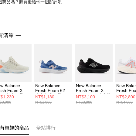
個商品嗎？購買後給他一個好評吧
買清單 一
w Balance
New Balance
New Balance
New Bala
esh Foam X
Fresh Foam 625
Fresh Foam X
Fresh Fo
440 女 休閒鞋
中大童 休閒鞋
860 v15 男 跑步鞋
1080v14
$1,230
NT$1,180
NT$3,100
NT$2,800
440LS1-D
PT625NP-W
M86057G-2E
鞋 W1080
$3,080
NT$1,980
NT$3,880
NT$4,680
有興趣的商品
全站排行