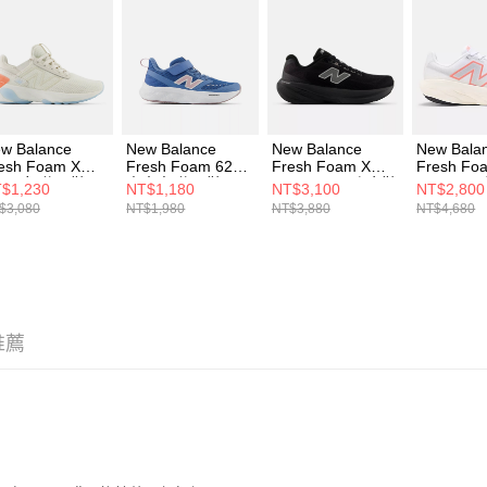
形，恩沛
動。
w Balance
New Balance
New Balance
New Bala
esh Foam X
Fresh Foam 625
Fresh Foam X
Fresh Fo
440 女 休閒鞋
中大童 休閒鞋
860 v15 男 跑步鞋
1080v14
$1,230
NT$1,180
NT$3,100
NT$2,800
440LS1-D
PT625NP-W
M86057G-2E
鞋 W1080
$3,080
NT$1,980
NT$3,880
NT$4,680
推薦