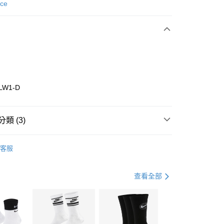
次付款
nce
期付款
0 利率 每期
NT$1,026
21家銀行
庫商業銀行
第一商業銀行
業銀行
彰化商業銀行
業儲蓄銀行
台北富邦商業銀行
華商業銀行
兆豐國際商業銀行
LW1-D
小企業銀行
台中商業銀行
台灣）商業銀行
華泰商業銀行
業銀行
遠東國際商業銀行
類 (3)
業銀行
永豐商業銀行
享後付
業銀行
星展（台灣）商業銀行
w Balance
全系列鞋款
客服
際商業銀行
中國信託商業銀行
FTEE先享後付」】
跑步訓練
鞋
天信用卡公司
先享後付是「在收到商品之後才付款」的支付方式。 讓您購物簡單
心！
春日輕出走｜休閒鞋 4折起
查看全部
：不需註冊會員、不需綁卡、不需儲值。
：只要手機號碼，簡訊認證，即可結帳。
(快速到店)
：先確認商品／服務後，再付款。
00，滿NT$1,500(含以上)免運費
EE先享後付」結帳流程】