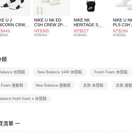
宅配
１．於結帳
付」結帳
每筆NT$1
２．訂單
３．收到繳
KE U J
NIKE U NK ED
NIKE NK
NIKE U N
／ATM／
NICORN CRW
CSH CREW 2P-
HERITAGE S
PLS CSH 
※ 請注意
R -160 男女 中
144 EMBRDY 男
SMIT 男女 側背包
144 DBL
$446
NT$365
NT$527
NT$284
絡購買商品
襪 FZ3393100
女 短統襪
BA5871010
襪 DH405
$550
NT$450
NT$650
NT$350
先享後付
FZ3073133
※ 交易是
是否繳費成
付客戶支
分類
【注意事
１．透過由
Balance 休閒鞋
New Balance 1440 休閒鞋
Fresh Foam 休閒鞋
交易，需
求債權轉
２．關於
h Foam 運動鞋
New Balance 運動鞋
女款 休閒鞋
女款 運
https://aft
３．未成
balance fresh foam x 休閒鞋
「AFTE
任。
４．使用「
即時審查
結果請求
買清單 一
５．嚴禁