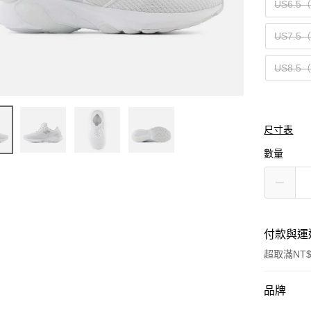
US6.5
US7.5
US8.5
尺寸表
數量
付款與運
超取滿NT$
付款方式
品牌