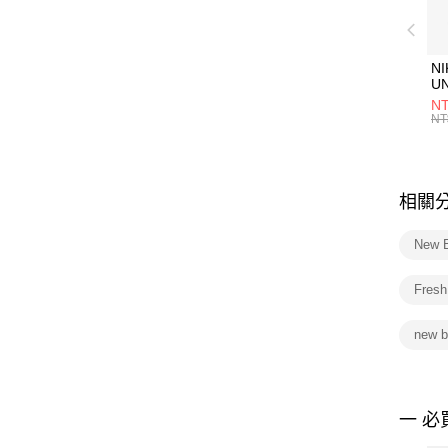
NI
U
1P
NT
統
NT
相關
New 
Fres
new 
一 必