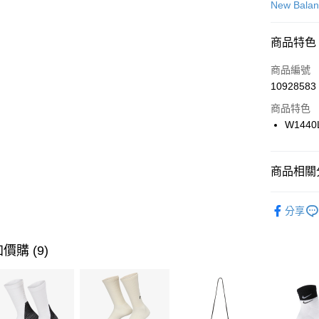
信用卡一
New Bala
信用卡分
商品特色
3 期 
商品編號
合作金
LINE Pay
10928583
華南商
Apple Pay
上海商
商品特色
國泰世
W1440
悠遊付
臺灣中
匯豐（
全盈+PAY
聯邦商
商品相關分
元大商
AFTEE先
玉山商
品牌
Ne
相關說明
分享
台新國
【關於「A
運動類型
台灣樂
AFTEE
便利好安
促銷活動
運送方式
價購 (9)
１．簡單
２．便利
7-11取貨
３．安心
每筆NT$1
【「AFT