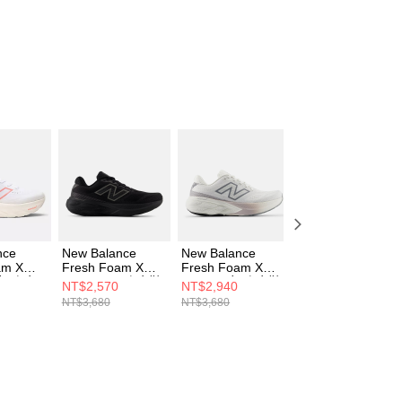
nce
New Balance
New Balance
New Balance
am X
Fresh Foam X
Fresh Foam X
Fresh Foam X
 女 跑步
880v15 男 跑步鞋
880v15 女 跑步鞋
880v15 女 跑步鞋
NT$2,570
NT$2,940
NT$2,570
14H-D
M880K15-2E
W8801S6-D
W880411-D
NT$3,680
NT$3,680
NT$3,680