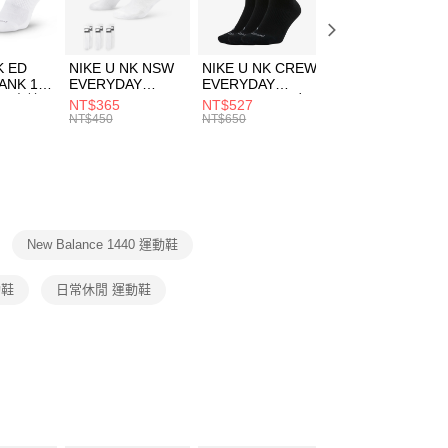
方式選擇「AFTEE先享後付」後，將跳轉至「AFTEE先享後
頁面，進行簡訊認證並確認金額後，即可完成結帳。
00，滿NT$1,500(含以上)免運費
成立數日內，您將收到繳費通知簡訊。
費通知簡訊後14天內，點擊此簡訊中的連結，可透過四大超商
K ED
NIKE U NK NSW
NIKE U NK CREW
NIKE U NK
網路銀行／等多元方式進行付款，方視為交易完成。
ANK 1P
EVERYDAY
EVERYDAY
EVERYDAY LTW
：結帳手續完成當下不需立刻繳費，但若您需要取消訂單，請聯
 男 中統
ESSENTIAL CR
BBALL 3PR 男女
ANKLE 3PR 男女
NT$365
NT$527
NT$365
的店家。未經商家同意取消之訂單仍視為有效，需透過AFTEE
8104
男女 短統襪
長統襪
踝襪 SX7677010
NT$450
NT$650
NT$450
繳納相關費用。
DX5089103
DA2123010
否成功請以「AFTEE先享後付 」之結帳頁面顯示為準，若有關於
功／繳費後需取消欲退款等相關疑問，請聯繫「AFTEE先享後
援中心」
https://netprotections.freshdesk.com/support/home
項】
恩沛科技股份有限公司提供之「AFTEE先享後付」服務完成之
New Balance 1440 運動鞋
依本服務之必要範圍內提供個人資料，並將交易相關給付款項請
讓予恩沛科技股份有限公司。
個人資料處理事宜，請瀏覽以下網址：
動鞋
日常休閒 運動鞋
ee.tw/terms/#terms3
年的使用者請事先徵得法定代理人或監護人之同意方可使用
E先享後付」，若未經同意申辦者引起之損失，本公司不負相關責
AFTEE先享後付」時，將依據個別帳號之用戶狀況，依本公司
核予不同之上限額度；若仍有額度不足之情形，本公司將視審查
用戶進行身份認證。
一人註冊多個帳號或使用他人資訊註冊。若發現惡意使用之情