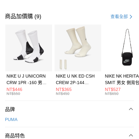
付款方式
信用卡一次付款
商品加價購 (9)
查看全部
信用卡分期付款
3 期 0 利率 每期
NT$560
21家銀行
合作金庫商業銀行
第一商業銀行
LINE Pay
華南商業銀行
彰化商業銀行
Apple Pay
上海商業儲蓄銀行
台北富邦商業銀行
國泰世華商業銀行
兆豐國際商業銀行
悠遊付
臺灣中小企業銀行
台中商業銀行
NIKE U J UNICORN
NIKE U NK ED CSH
NIKE NK HERIT
匯豐（台灣）商業銀行
華泰商業銀行
CRW 1PR -160 男女
CREW 2P-144
SMIT 男女 側背
全盈+PAY
聯邦商業銀行
遠東國際商業銀行
中統襪 FZ3393100
EMBRDY 男女 短統襪
BA5871010
NT$446
NT$365
NT$527
元大商業銀行
永豐商業銀行
NT$550
NT$450
NT$650
AFTEE先享後付
FZ3073133
玉山商業銀行
星展（台灣）商業銀行
相關說明
台新國際商業銀行
中國信託商業銀行
品牌
【關於「AFTEE先享後付」】
台灣樂天信用卡公司
AFTEE先享後付是「在收到商品之後才付款」的支付方式。 讓您購物簡單
運送方式
PUMA
便利好安心！
１．簡單：不需註冊會員、不需綁卡、不需儲值。
7-11取貨(快速到店)
２．便利：只要手機號碼，簡訊認證，即可結帳。
商品特色
每筆NT$100，滿NT$1,500(含以上)免運費
３．安心：先確認商品／服務後，再付款。