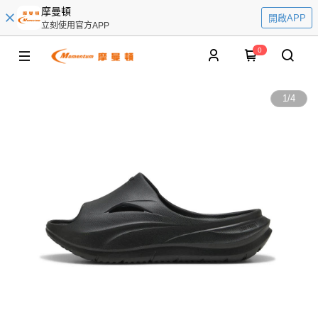
摩曼頓
開啟APP
立刻使用官方APP
0
1
/
4