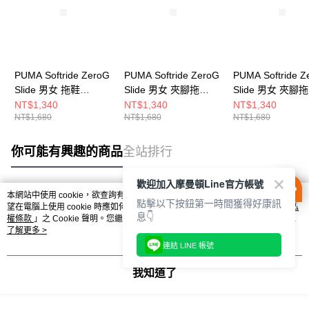
PUMA Softride ZeroG
PUMA Softride ZeroG
PUMA Softride Z
Slide 男女 拖鞋
Slide 男女 夾腳拖
Slide 男女 夾腳拖
40034302
40034317
40034318
NT$1,340
NT$1,340
NT$1,340
NT$1,680
NT$1,680
NT$1,680
你可能有興趣的商品
全站排行
歡迎加入摩曼頓Line官方帳號
本網站中使用 cookie，欲查詢有關本網站使用 cookie 方式之詳情，及若您不希
點擊以下按鈕第一時間獲得好康訊
熱門標籤
望在電腦上使用 cookie 時應如何變更電腦的 cookie 設定，請參閱本網站「
隱私
息👇
權條款
」之 Cookie 聲明。您繼續使用本網站即表示您同意本公司得按本網站使
用條款之 Cookie 聲明使用 cookie。
了解更多 >
連結 LINE 帳號
我知道了