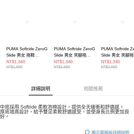
請求用戶進行身份認證。
５．嚴禁一人註冊多個帳號或使用他人資訊註冊。若發現惡意使用之情形，
恩沛科技股份有限公司將有權停止該用戶之使用額度並採取法律行動。
PUMA Softride ZeroG
PUMA Softride ZeroG
PUMA Softride Z
Slide 男女 拖鞋
Slide 男女 夾腳拖
Slide 男女 夾腳拖
40034302
40034317
40034318
NT$1,340
NT$1,340
NT$1,340
NT$1,680
NT$1,680
NT$1,680
詳細說明
相關推薦
中底採用 Softride 柔軟泡棉設計，提供全天緩衝和舒適感。
厚底增高設計，給予雙足柔軟舒適感受，並使身長比例更加良
好。
顯示電腦版詳細說明