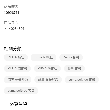
商品編號
宅配
【「AFTEE先享後付」結帳流程】
１．於結帳方式選擇「AFTEE先享後付」後，將跳轉至「AFTEE先享後付」
10926711
每筆NT$100，滿NT$1,500(含以上)免運費
結帳頁面，進行簡訊認證並確認金額後，即可完成結帳。
２．訂單成立數日內，您將收到繳費通知簡訊。
商品特色
３．收到繳費通知簡訊後14天內，點擊此簡訊中的連結，可透過四大超商／
40034301
ATM／網路銀行／等多元方式進行付款，方視為交易完成。
※ 請注意：結帳手續完成當下不需立刻繳費，但若您需要取消訂單，請聯絡
購買商品的店家。未經商家同意取消之訂單仍視為有效，需透過AFTEE先享
後付繳納相關費用。
※ 交易是否成功請以「AFTEE先享後付 」之結帳頁面顯示為準，若有關於
相關分類
是否繳費成功／繳費後需取消欲退款等相關疑問，請聯繫「AFTEE先享後付
客戶支援中心」
https://netprotections.freshdesk.com/support/home
PUMA 拖鞋
Softride 拖鞋
ZeroG 拖鞋
【注意事項】
PUMA 涼拖鞋
PUMA 滑拖鞋
輕量 拖鞋
１．透過由恩沛科技股份有限公司提供之「AFTEE先享後付」服務完成之交
易，需依本服務之必要範圍內提供個人資料，並將交易相關給付款項請求債
權轉讓予恩沛科技股份有限公司。
涼爽 穿著舒適
輕量 穿著舒適
puma softride 拖鞋
２．關於個人資料處理事宜，請瀏覽以下網址：
https://aftee.tw/terms/#terms3
puma softride 男女
３．未成年的使用者請事先徵得法定代理人或監護人之同意方可使用
「AFTEE先享後付」，若未經同意申辦者引起之損失，本公司不負相關責
任。
一 必買清單 一
４．使用「AFTEE先享後付」時，將依據個別帳號之用戶狀況，依本公司即
時審查核予不同之上限額度；若仍有額度不足之情形，本公司將視審查結果