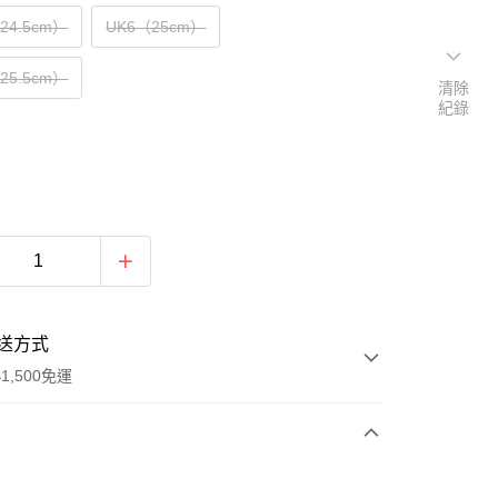
（24.5cm）
UK6（25cm）
（25.5cm）
清除
紀錄
送方式
1,500免運
次付款