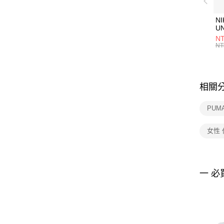
NI
U
1P
NT
統
NT
相關
PUM
女性
一 必