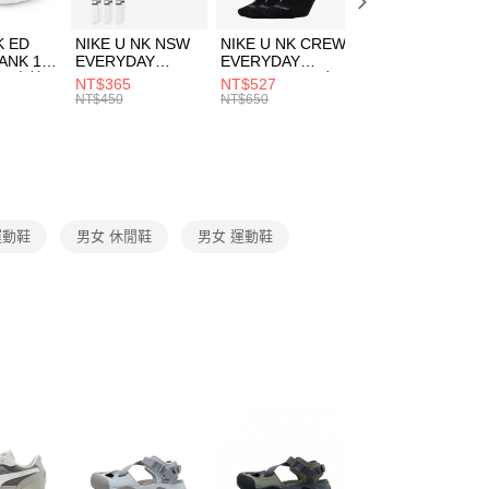
成立數日內，您將收到繳費通知簡訊。
費通知簡訊後14天內，點擊此簡訊中的連結，可透過四大超商
K ED
NIKE U NK NSW
NIKE U NK CREW
NIKE U NK
網路銀行／等多元方式進行付款，方視為交易完成。
ANK 1P
EVERYDAY
EVERYDAY
EVERYDAY LTW
：結帳手續完成當下不需立刻繳費，但若您需要取消訂單，請聯
 男 中統
ESSENTIAL CR
BBALL 3PR 男女
ANKLE 3PR 男女
NT$365
NT$527
NT$365
的店家。未經商家同意取消之訂單仍視為有效，需透過AFTEE
8104
男女 短統襪
長統襪
踝襪 SX7677010
NT$450
NT$650
NT$450
繳納相關費用。
DX5089103
DA2123010
否成功請以「AFTEE先享後付 」之結帳頁面顯示為準，若有關於
功／繳費後需取消欲退款等相關疑問，請聯繫「AFTEE先享後
援中心」
https://netprotections.freshdesk.com/support/home
項】
恩沛科技股份有限公司提供之「AFTEE先享後付」服務完成之
 運動鞋
男女 休閒鞋
男女 運動鞋
依本服務之必要範圍內提供個人資料，並將交易相關給付款項請
讓予恩沛科技股份有限公司。
個人資料處理事宜，請瀏覽以下網址：
ee.tw/terms/#terms3
年的使用者請事先徵得法定代理人或監護人之同意方可使用
E先享後付」，若未經同意申辦者引起之損失，本公司不負相關責
AFTEE先享後付」時，將依據個別帳號之用戶狀況，依本公司
核予不同之上限額度；若仍有額度不足之情形，本公司將視審查
用戶進行身份認證。
一人註冊多個帳號或使用他人資訊註冊。若發現惡意使用之情
科技股份有限公司將有權停止該用戶之使用額度並採取法律行