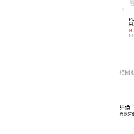
PU
男
40
NT
NT
相關
評價
喜歡這