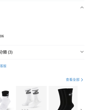
期付款
0 利率 每期
NT$893
21家銀行
庫商業銀行
第一商業銀行
業銀行
彰化商業銀行
業儲蓄銀行
台北富邦商業銀行
華商業銀行
兆豐國際商業銀行
806
小企業銀行
台中商業銀行
台灣）商業銀行
華泰商業銀行
業銀行
遠東國際商業銀行
類 (3)
業銀行
永豐商業銀行
享後付
業銀行
星展（台灣）商業銀行
UMA
全系列鞋款
客服
際商業銀行
中國信託商業銀行
FTEE先享後付」】
休閒戶外
鞋
天信用卡公司
先享後付是「在收到商品之後才付款」的支付方式。 讓您購物簡單
心！
兒童/青少年｜鞋服6折起
查看全部
：不需註冊會員、不需綁卡、不需儲值。
：只要手機號碼，簡訊認證，即可結帳。
(快速到店)
：先確認商品／服務後，再付款。
00，滿NT$1,500(含以上)免運費
EE先享後付」結帳流程】
方式選擇「AFTEE先享後付」後，將跳轉至「AFTEE先享後
頁面，進行簡訊認證並確認金額後，即可完成結帳。
00，滿NT$1,500(含以上)免運費