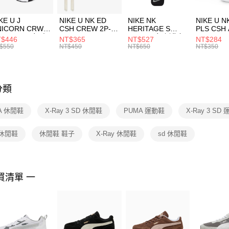
２．訂單
３．收到繳
KE U J
NIKE U NK ED
NIKE NK
NIKE U N
／ATM／
NICORN CRW
CSH CREW 2P-
HERITAGE S
PLS CSH 
※ 請注意
R -160 男女 中
144 EMBRDY 男
SMIT 男女 側背包
144 DBL
$446
NT$365
NT$527
NT$284
絡購買商品
襪 FZ3393100
女 短統襪
BA5871010
襪 DH405
$550
NT$450
NT$650
NT$350
先享後付
FZ3073133
※ 交易是
是否繳費成
付客戶支
分類
【注意事
１．透過由
A 休閒鞋
X-Ray 3 SD 休閒鞋
PUMA 運動鞋
X-Ray 3 SD
交易，需
求債權轉
２．關於
 休閒鞋
休閒鞋 鞋子
X-Ray 休閒鞋
sd 休閒鞋
https://aft
３．未成
「AFTE
任。
買清單 一
４．使用「
即時審查
結果請求
５．嚴禁
形，恩沛
動。