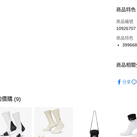
信用卡分
商品特色
3 期 
商品編號
合作金
LINE Pay
10926707
華南商
Apple Pay
上海商
商品特色
國泰世
39966
悠遊付
臺灣中
匯豐（
全盈+PAY
聯邦商
商品相關分
元大商
AFTEE先
玉山商
品牌
P
相關說明
分享
台新國
【關於「A
運動類型
台灣樂
AFTEE
便利好安
促銷活動
運送方式
價購 (9)
１．簡單
２．便利
7-11取貨
３．安心
每筆NT$1
【「AFT
宅配
１．於結帳
付」結帳
每筆NT$1