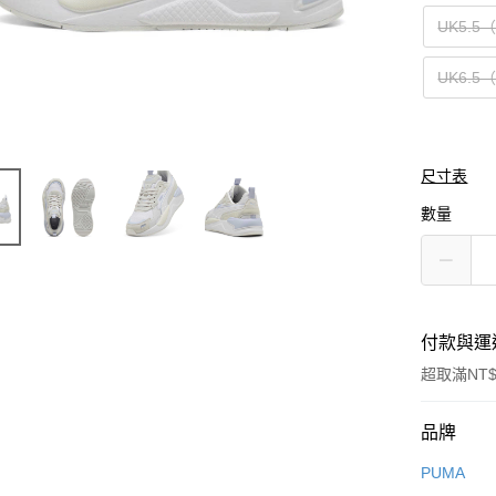
UK5.5
UK6.5
尺寸表
數量
付款與運
超取滿NT$
付款方式
品牌
信用卡一
PUMA