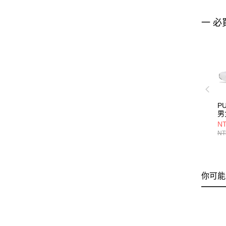
一 必
PU
男
40
NT
NT
你可能