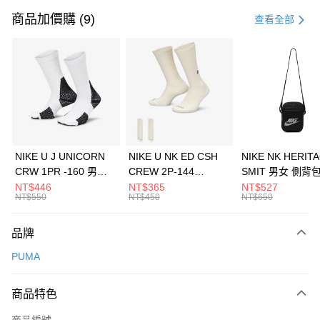
信用卡一次付款
商品加價購 (9)
查看全部
信用卡分期付款
3 期 0 利率 每期
NT$1,026
21家銀行
合作金庫商業銀行
第一商業銀行
LINE Pay
華南商業銀行
彰化商業銀行
Apple Pay
上海商業儲蓄銀行
台北富邦商業銀行
國泰世華商業銀行
兆豐國際商業銀行
悠遊付
臺灣中小企業銀行
台中商業銀行
NIKE U J UNICORN
NIKE U NK ED CSH
NIKE NK HERIT
匯豐（台灣）商業銀行
華泰商業銀行
CRW 1PR -160 男女
CREW 2P-144
SMIT 男女 側背
全盈+PAY
聯邦商業銀行
遠東國際商業銀行
中統襪 FZ3393100
EMBRDY 男女 短統襪
BA5871010
NT$446
NT$365
NT$527
元大商業銀行
永豐商業銀行
NT$550
NT$450
NT$650
AFTEE先享後付
FZ3073133
玉山商業銀行
星展（台灣）商業銀行
相關說明
台新國際商業銀行
中國信託商業銀行
品牌
【關於「AFTEE先享後付」】
台灣樂天信用卡公司
AFTEE先享後付是「在收到商品之後才付款」的支付方式。 讓您購物簡單
運送方式
PUMA
便利好安心！
１．簡單：不需註冊會員、不需綁卡、不需儲值。
7-11取貨(快速到店)
２．便利：只要手機號碼，簡訊認證，即可結帳。
商品特色
每筆NT$100，滿NT$1,500(含以上)免運費
３．安心：先確認商品／服務後，再付款。
商品編號