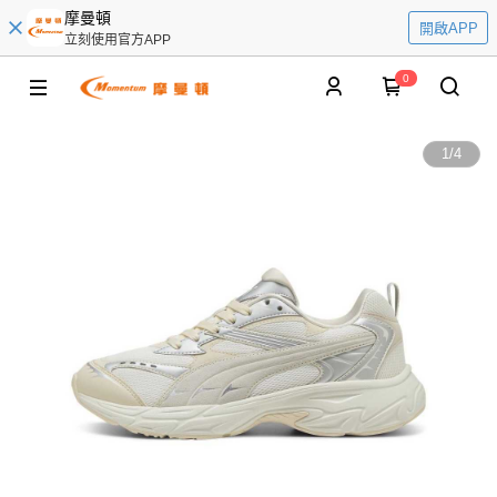
摩曼頓
開啟APP
立刻使用官方APP
0
1
/
4