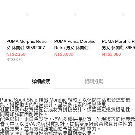
５．嚴禁一人註冊多個帳號或使用他人資訊註冊。若發現惡意使用之情形，
恩沛科技股份有限公司將有權停止該用戶之使用額度並採取法律行動。
PUMA Morphic Retro
PUMA Puma Morphic
PUMA Morphic R
女 休閒鞋 39592007
Retro 男女 休閒鞋
男女 休閒鞋 3959
39592004
NT$2,160
NT$3,080
NT$3,080
NT$3,080
詳細說明
相關推薦
Puma Sport Style 推出 Morphic 鞋款，以休閒生活融合運動機
能，搭配復古的鞋身設計，呈現多元素的視覺效果。
鞋面以網布材質搭配合成材質拼接設計，保留雙足透氣機能性，
同時加強鞋面耐用性。
配色以銀、米白色設計，搭配多種拼接材質，呈現復古的經典元
素。中底以 EVA 泡棉材質設計，提供雙足舒適柔軟且具彈性的
足感效果，並有效減緩地面給予雙足的衝擊力。
橡膠大底可提供良好的抓地效果與耐磨效果。