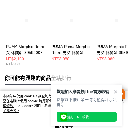
PUMA Morphic Retro
PUMA Puma Morphic
PUMA Morphic R
女 休閒鞋 39592007
Retro 男女 休閒鞋
男女 休閒鞋 3959
39592004
NT$2,160
NT$3,080
NT$3,080
NT$3,080
你可能有興趣的商品
全站排行
歡迎加入摩曼頓Line官方帳號
本網站中使用 cookie，欲查詢有關本網站使用 cookie 方式之詳情，及若您不希
點擊以下按鈕第一時間獲得好康訊
熱門標籤
望在電腦上使用 cookie 時應如何變更電腦的 cookie 設定，請參閱本網站「
隱私
息👇
權條款
」之 Cookie 聲明。您繼續使用本網站即表示您同意本公司得按本網站使
用條款之 Cookie 聲明使用 cookie。
了解更多 >
連結 LINE 帳號