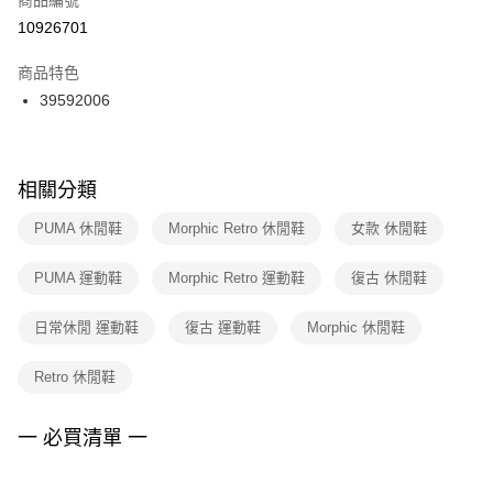
宅配
【「AFTEE先享後付」結帳流程】
１．於結帳方式選擇「AFTEE先享後付」後，將跳轉至「AFTEE先享後付」
10926701
每筆NT$100，滿NT$1,500(含以上)免運費
結帳頁面，進行簡訊認證並確認金額後，即可完成結帳。
２．訂單成立數日內，您將收到繳費通知簡訊。
商品特色
３．收到繳費通知簡訊後14天內，點擊此簡訊中的連結，可透過四大超商／
39592006
ATM／網路銀行／等多元方式進行付款，方視為交易完成。
※ 請注意：結帳手續完成當下不需立刻繳費，但若您需要取消訂單，請聯絡
購買商品的店家。未經商家同意取消之訂單仍視為有效，需透過AFTEE先享
後付繳納相關費用。
※ 交易是否成功請以「AFTEE先享後付 」之結帳頁面顯示為準，若有關於
相關分類
是否繳費成功／繳費後需取消欲退款等相關疑問，請聯繫「AFTEE先享後付
客戶支援中心」
https://netprotections.freshdesk.com/support/home
PUMA 休閒鞋
Morphic Retro 休閒鞋
女款 休閒鞋
【注意事項】
PUMA 運動鞋
Morphic Retro 運動鞋
復古 休閒鞋
１．透過由恩沛科技股份有限公司提供之「AFTEE先享後付」服務完成之交
易，需依本服務之必要範圍內提供個人資料，並將交易相關給付款項請求債
權轉讓予恩沛科技股份有限公司。
日常休閒 運動鞋
復古 運動鞋
Morphic 休閒鞋
２．關於個人資料處理事宜，請瀏覽以下網址：
https://aftee.tw/terms/#terms3
Retro 休閒鞋
３．未成年的使用者請事先徵得法定代理人或監護人之同意方可使用
「AFTEE先享後付」，若未經同意申辦者引起之損失，本公司不負相關責
任。
一 必買清單 一
４．使用「AFTEE先享後付」時，將依據個別帳號之用戶狀況，依本公司即
時審查核予不同之上限額度；若仍有額度不足之情形，本公司將視審查結果
請求用戶進行身份認證。