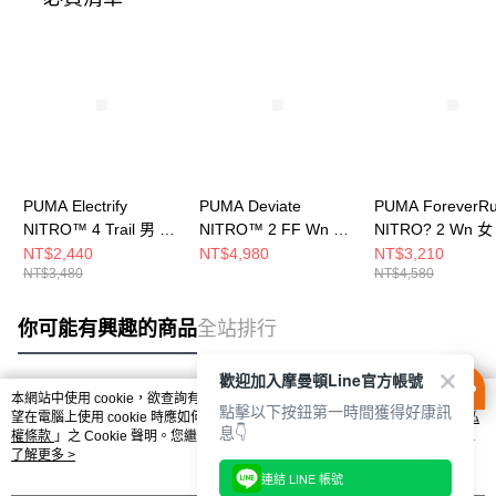
PUMA Electrify
PUMA Deviate
PUMA ForeverR
NITRO™ 4 Trail 男 慢
NITRO™ 2 FF Wn 女
NITRO? 2 Wn 
跑鞋 31079101
慢跑鞋 30969801
鞋 31047122
NT$2,440
NT$4,980
NT$3,210
NT$3,480
NT$4,580
你可能有興趣的商品
全站排行
歡迎加入摩曼頓Line官方帳號
本網站中使用 cookie，欲查詢有關本網站使用 cookie 方式之詳情，及若您不希
點擊以下按鈕第一時間獲得好康訊
熱門標籤
望在電腦上使用 cookie 時應如何變更電腦的 cookie 設定，請參閱本網站「
隱私
息👇
權條款
」之 Cookie 聲明。您繼續使用本網站即表示您同意本公司得按本網站使
用條款之 Cookie 聲明使用 cookie。
了解更多 >
連結 LINE 帳號