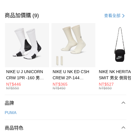
付款方式
信用卡一次付款
商品加價購 (9)
查看全部
信用卡分期付款
3 期 0 利率 每期
NT$1,026
21家銀行
合作金庫商業銀行
第一商業銀行
LINE Pay
華南商業銀行
彰化商業銀行
Apple Pay
上海商業儲蓄銀行
台北富邦商業銀行
國泰世華商業銀行
兆豐國際商業銀行
悠遊付
臺灣中小企業銀行
台中商業銀行
NIKE U J UNICORN
NIKE U NK ED CSH
NIKE NK HERIT
匯豐（台灣）商業銀行
華泰商業銀行
CRW 1PR -160 男女
CREW 2P-144
SMIT 男女 側背
全盈+PAY
聯邦商業銀行
遠東國際商業銀行
中統襪 FZ3393100
EMBRDY 男女 短統襪
BA5871010
NT$446
NT$365
NT$527
元大商業銀行
永豐商業銀行
NT$550
NT$450
NT$650
AFTEE先享後付
FZ3073133
玉山商業銀行
星展（台灣）商業銀行
相關說明
台新國際商業銀行
中國信託商業銀行
品牌
【關於「AFTEE先享後付」】
台灣樂天信用卡公司
AFTEE先享後付是「在收到商品之後才付款」的支付方式。 讓您購物簡單
運送方式
PUMA
便利好安心！
１．簡單：不需註冊會員、不需綁卡、不需儲值。
7-11取貨(快速到店)
２．便利：只要手機號碼，簡訊認證，即可結帳。
商品特色
每筆NT$100，滿NT$1,500(含以上)免運費
３．安心：先確認商品／服務後，再付款。