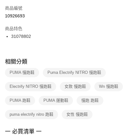
商品編號
宅配
【「AFTEE先享後付」結帳流程】
１．於結帳方式選擇「AFTEE先享後付」後，將跳轉至「AFTEE先享後付」
10926693
每筆NT$100，滿NT$1,500(含以上)免運費
結帳頁面，進行簡訊認證並確認金額後，即可完成結帳。
２．訂單成立數日內，您將收到繳費通知簡訊。
商品特色
３．收到繳費通知簡訊後14天內，點擊此簡訊中的連結，可透過四大超商／
31078802
ATM／網路銀行／等多元方式進行付款，方視為交易完成。
※ 請注意：結帳手續完成當下不需立刻繳費，但若您需要取消訂單，請聯絡
購買商品的店家。未經商家同意取消之訂單仍視為有效，需透過AFTEE先享
後付繳納相關費用。
※ 交易是否成功請以「AFTEE先享後付 」之結帳頁面顯示為準，若有關於
相關分類
是否繳費成功／繳費後需取消欲退款等相關疑問，請聯繫「AFTEE先享後付
客戶支援中心」
https://netprotections.freshdesk.com/support/home
PUMA 慢跑鞋
Puma Electrify NITRO 慢跑鞋
【注意事項】
Electrify NITRO 慢跑鞋
女款 慢跑鞋
Wn 慢跑鞋
１．透過由恩沛科技股份有限公司提供之「AFTEE先享後付」服務完成之交
易，需依本服務之必要範圍內提供個人資料，並將交易相關給付款項請求債
權轉讓予恩沛科技股份有限公司。
PUMA 跑鞋
PUMA 運動鞋
慢跑 跑鞋
２．關於個人資料處理事宜，請瀏覽以下網址：
https://aftee.tw/terms/#terms3
puma electrify nitro 跑鞋
女性 慢跑鞋
３．未成年的使用者請事先徵得法定代理人或監護人之同意方可使用
「AFTEE先享後付」，若未經同意申辦者引起之損失，本公司不負相關責
任。
一 必買清單 一
４．使用「AFTEE先享後付」時，將依據個別帳號之用戶狀況，依本公司即
時審查核予不同之上限額度；若仍有額度不足之情形，本公司將視審查結果