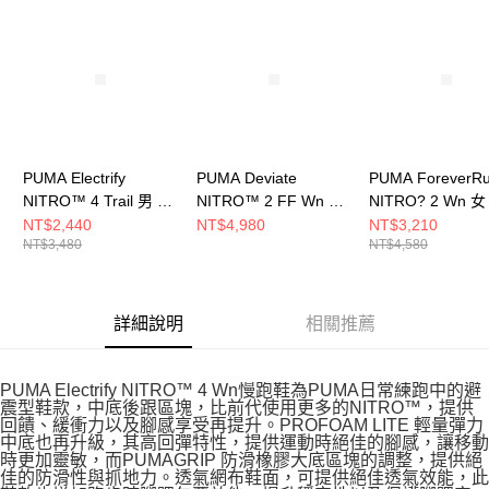
請求用戶進行身份認證。
５．嚴禁一人註冊多個帳號或使用他人資訊註冊。若發現惡意使用之情形，
恩沛科技股份有限公司將有權停止該用戶之使用額度並採取法律行動。
PUMA Electrify
PUMA Deviate
PUMA ForeverR
NITRO™ 4 Trail 男 慢
NITRO™ 2 FF Wn 女
NITRO? 2 Wn 
跑鞋 31079101
慢跑鞋 30969801
鞋 31047122
NT$2,440
NT$4,980
NT$3,210
NT$3,480
NT$4,580
詳細說明
相關推薦
PUMA Electrify NITRO™ 4 Wn慢跑鞋為PUMA日常練跑中的避
震型鞋款，中底後跟區塊，比前代使用更多的NITRO™，提供
回饋、緩衝力以及腳感享受再提升。PROFOAM LITE 輕量彈力
中底也再升級，其高回彈特性，提供運動時絕佳的腳感，讓移動
時更加靈敏，而PUMAGRIP 防滑橡膠大底區塊的調整，提供絕
佳的防滑性與抓地力。透氣網布鞋面，可提供絕佳透氣效能，此