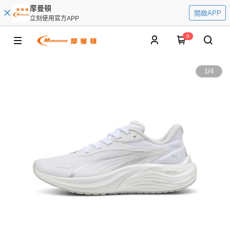
摩曼頓
開啟APP
立刻使用官方APP
0
1
/
4